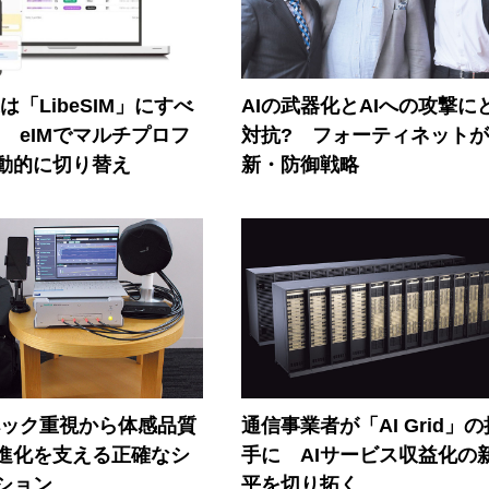
連は「LibeSIM」にすべ
AIの武器化とAIへの攻撃に
! eIMでマルチプロフ
対抗? フォーティネット
動的に切り替え
新・防御戦略
ペック重視から体感品質
通信事業者が「AI Grid」
進化を支える正確なシ
手に AIサービス収益化の
ション
平を切り拓く