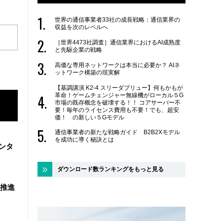
世界の通信事業者33社の成長戦略：通信業界の
収益を次のレベルへ
［世界4473社調査］通信業界におけるAI成熟度
と先駆企業の戦略
高価な専用ネットワークは本当に必要か？ AIネ
ットワーク構築の現実解
【基調講演 K2-4 スリーダブリュー】何もかもが
革命！ゲームチェンジャー無線機がローカル５G
市場の既存概念を破壊する！！ コアサーバー不
要！毎年のライセンス費用も不要！でも、超安
価！ の新しい５Gモデル
通信事業者の新たな戦略ガイド B2B2Xモデル
を成功に導く秘訣とは
ンタ
ダウンロード数ランキングをもっと見る
を推進