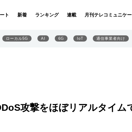
ート
新着
ランキング
連載
月刊テレコミュニケー
ローカル5G
AI
6G
IoT
通信事業者向け
へのDDoS攻撃をほぼリアルタイム
」