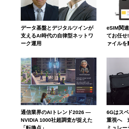
データ基盤とデジタルツインが
eSIM関
支えるAI時代の自律型ネットワ
てお任せ
ーク運用
ァイルを
通信業界のAIトレンド2026 ―
6Gはス
NVIDIA 1000社超調査が捉えた
重視へ 
「転換点」
ミュレー