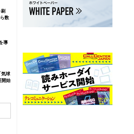
を刷
ら数
を導
「気球
証開始