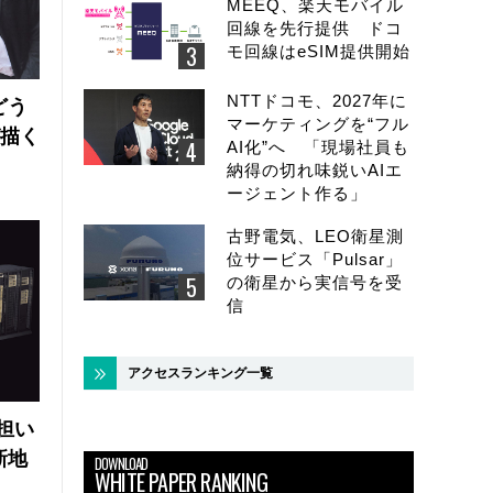
MEEQ、楽天モバイル
回線を先行提供 ドコ
モ回線はeSIM提供開始
NTTドコモ、2027年に
どう
マーケティングを“フル
が描く
AI化”へ 「現場社員も
納得の切れ味鋭いAIエ
ージェント作る」
古野電気、LEO衛星測
位サービス「Pulsar」
の衛星から実信号を受
信
アクセスランキング一覧
の担い
新地
DOWNLOAD
WHITE PAPER RANKING