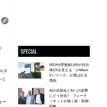
y
SPECIAL
60GHz帯無線LANが自治
体DXを支える「cnWave
アルタ
Vシリーズ」が選ばれる
ンと
理由
AIの武器化とAIへの攻撃
にどう対抗? フォーテ
ィネットが描く新・防御
フォー
戦略