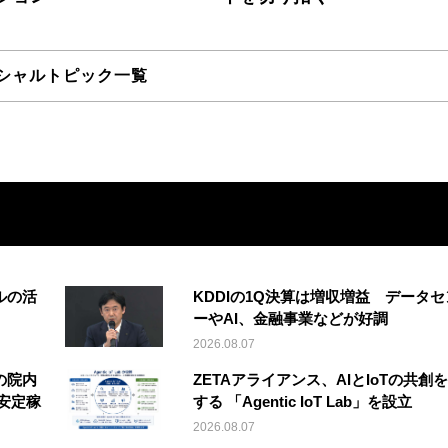
シャルトピック一覧
ルの活
KDDIの1Q決算は増収増益 データセ
ーやAI、金融事業などが好調
2026.08.07
の院内
ZETAアライアンス、AIとIoTの共創
安定稼
する 「Agentic IoT Lab」を設立
2026.08.07