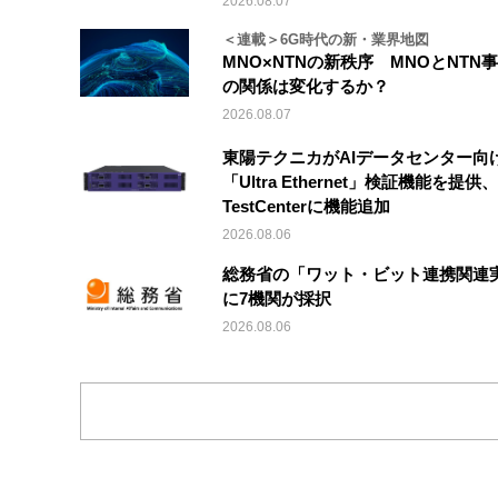
2026.08.07
＜連載＞6G時代の新・業界地図
MNO×NTNの新秩序 MNOとNTN
の関係は変化するか？
2026.08.07
東陽テクニカがAIデータセンター向
「Ultra Ethernet」検証機能を提供、V
TestCenterに機能追加
2026.08.06
総務省の「ワット・ビット連携関連
に7機関が採択
2026.08.06