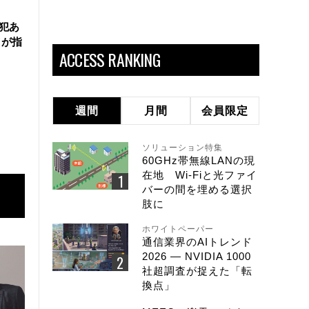
犯あ
イが指
ACCESS RANKING
週間
月間
会員限定
ソリューション特集
60GHz帯無線LANの現
在地 Wi-Fiと光ファイ
バーの間を埋める選択
肢に
ホワイトペーパー
通信業界のAIトレンド
2026 ― NVIDIA 1000
社超調査が捉えた「転
換点」