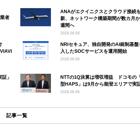
ANAがエクイニクスとクラウド接続
事業者
新、ネットワーク構築期間が数カ月か
週間へ
2026.08.06
け
NRIセキュア、独自開発のAI統制基盤
IAVI
入したSOCサービスを運用開始
2026.08.06
実証」
NTTの1Q決算は増収増益 ドコモの
型HAPS」は9月から能登エリアで実
2026.08.06
記事一覧