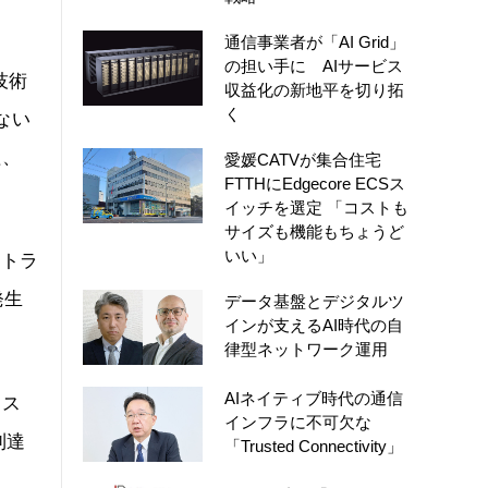
通信事業者が「AI Grid」
の担い手に AIサービス
技術
収益化の新地平を切り拓
く
ない
理、
愛媛CATVが集合住宅
FTTHにEdgecore ECSス
イッチを選定 「コストも
サイズも機能もちょうど
いい」
なトラ
発生
データ基盤とデジタルツ
インが支えるAI時代の自
律型ネットワーク運用
AIネイティブ時代の通信
コス
インフラに不可欠な
到達
「Trusted Connectivity」