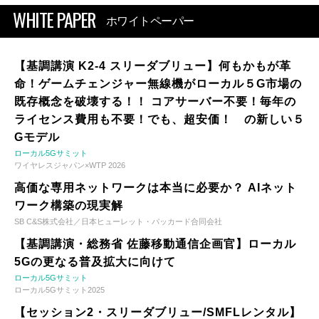
WHITE PAPER
ホワイトペーパー
【基調講演 K2-4 スリーダブリュー】何もかもが革
命！ゲームチェンジャー無線機がローカル５G市場の
既存概念を破壊する！！ コアサーバー不要！毎年の
ライセンス費用も不要！でも、超安価！ の新しい５
Gモデル
ローカル5Gサミット
ワイヤレスジャパン×WTP 2026
高価な専用ネットワークは本当に必要か？ AIネット
ワーク構築の現実解
SB C&S株式会社／日本ヒューレット・パッカード合同会社
【基調講演・総務省 佐藤移動通信企画官】ローカル
5Gの更なる普及拡大に向けて
ローカル5Gサミット
ローカル5Gサミット2025
【セッション2・スリーダブリュー/SMFLレンタル】