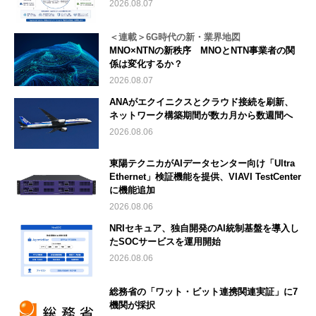
2026.08.07
＜連載＞6G時代の新・業界地図
MNO×NTNの新秩序 MNOとNTN事業者の関
係は変化するか？
2026.08.07
ANAがエクイニクスとクラウド接続を刷新、
ネットワーク構築期間が数カ月から数週間へ
2026.08.06
東陽テクニカがAIデータセンター向け「Ultra
Ethernet」検証機能を提供、VIAVI TestCenter
に機能追加
2026.08.06
NRIセキュア、独自開発のAI統制基盤を導入し
たSOCサービスを運用開始
2026.08.06
総務省の「ワット・ビット連携関連実証」に7
機関が採択