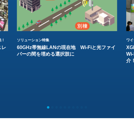
結！
ソリューション特集
ワイ
スレ
60GHz帯無線LANの現在地 Wi-Fiと光ファイ
XG
バーの間を埋める選択肢に
W
介