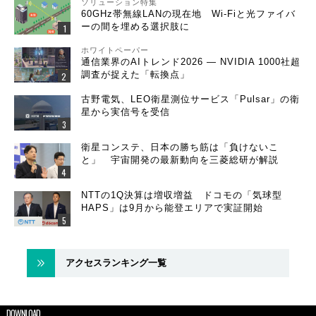
ソリューション特集
60GHz帯無線LANの現在地 Wi-Fiと光ファイバ
ーの間を埋める選択肢に
ホワイトペーパー
通信業界のAIトレンド2026 ― NVIDIA 1000社超
調査が捉えた「転換点」
古野電気、LEO衛星測位サービス「Pulsar」の衛
星から実信号を受信
衛星コンステ、日本の勝ち筋は「負けないこ
と」 宇宙開発の最新動向を三菱総研が解説
NTTの1Q決算は増収増益 ドコモの「気球型
HAPS」は9月から能登エリアで実証開始
アクセスランキング一覧
DOWNLOAD