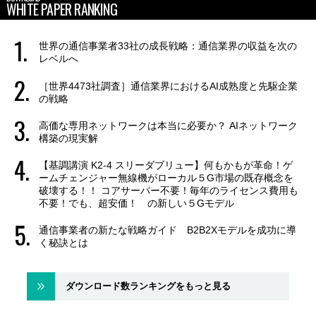
WHITE PAPER RANKING
世界の通信事業者33社の成長戦略：通信業界の収益を次の
レベルへ
［世界4473社調査］通信業界におけるAI成熟度と先駆企業
の戦略
高価な専用ネットワークは本当に必要か？ AIネットワーク
構築の現実解
【基調講演 K2-4 スリーダブリュー】何もかもが革命！ゲ
ームチェンジャー無線機がローカル５G市場の既存概念を
破壊する！！ コアサーバー不要！毎年のライセンス費用も
不要！でも、超安価！ の新しい５Gモデル
通信事業者の新たな戦略ガイド B2B2Xモデルを成功に導
く秘訣とは
ダウンロード数ランキングをもっと見る