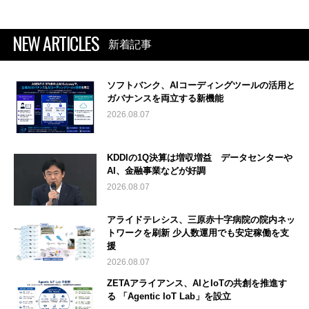
NEW ARTICLES
新着記事
ソフトバンク、AIコーディングツールの活用と
ガバナンスを両立する新機能
2026.08.07
KDDIの1Q決算は増収増益 データセンターや
AI、金融事業などが好調
2026.08.07
アライドテレシス、三原赤十字病院の院内ネッ
トワークを刷新 少人数運用でも安定稼働を支
援
2026.08.07
ZETAアライアンス、AIとIoTの共創を推進す
る 「Agentic IoT Lab」を設立