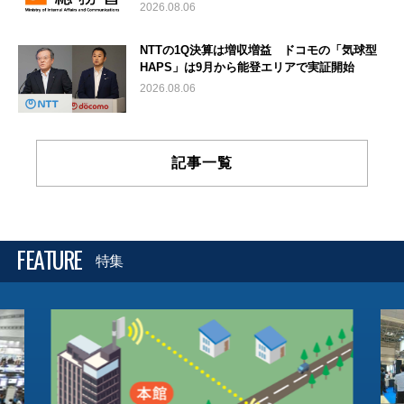
2026.08.06
NTTの1Q決算は増収増益 ドコモの「気球型
HAPS」は9月から能登エリアで実証開始
2026.08.06
記事一覧
FEATURE
特集