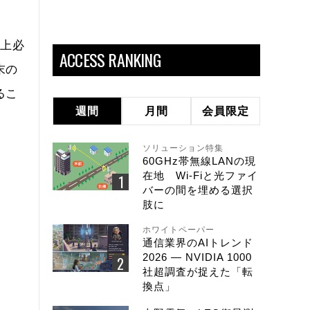
務上必
ACCESS RANKING
末の
るこ
週間
月間
会員限定
ソリューション特集
60GHz帯無線LANの現
在地 Wi-Fiと光ファイ
バーの間を埋める選択
肢に
ホワイトペーパー
通信業界のAIトレンド
2026 ― NVIDIA 1000
社超調査が捉えた「転
換点」