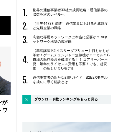
世界の通信事業者33社の成長戦略：通信業界の
収益を次のレベルへ
［世界4473社調査］通信業界におけるAI成熟度
と先駆企業の戦略
高価な専用ネットワークは本当に必要か？ AIネ
ットワーク構築の現実解
【基調講演 K2-4 スリーダブリュー】何もかもが
革命！ゲームチェンジャー無線機がローカル５G
市場の既存概念を破壊する！！ コアサーバー不
要！毎年のライセンス費用も不要！でも、超安
価！ の新しい５Gモデル
通信事業者の新たな戦略ガイド B2B2Xモデル
を成功に導く秘訣とは
ダウンロード数ランキングをもっと見る
ンが
トワ