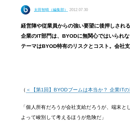
太田智晴（編集部）
2012.07.30
経営陣や従業員からの強い要望に後押しされる
企業のIT部門は、BYODに無関心ではいられ
テーマはBYOD特有のリスクとコスト。会社
（
＜【第1回】BYODブームは本当か？ 企業I
「個人所有だろうが会社支給だろうが、端末と
よって峻別して考えるほうが危険だ」