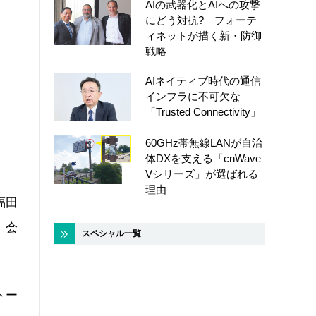
AIの武器化とAIへの攻撃
にどう対抗? フォーテ
ィネットが描く新・防御
戦略
AIネイティブ時代の通信
インフラに不可欠な
「Trusted Connectivity」
60GHz帯無線LANが自治
体DXを支える「cnWave
Vシリーズ」が選ばれる
理由
福田
、会
スペシャル一覧
トー