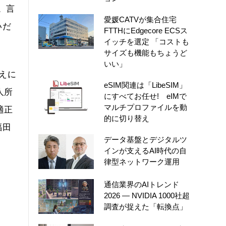
。言
愛媛CATVが集合住宅
いだ
FTTHにEdgecore ECSス
イッチを選定 「コストも
サイズも機能もちょうど
いい」
えに
eSIM関連は「LibeSIM」
人所
にすべてお任せ! eIMで
マルチプロファイルを動
適正
的に切り替え
福田
データ基盤とデジタルツ
インが支えるAI時代の自
律型ネットワーク運用
通信業界のAIトレンド
2026 ― NVIDIA 1000社超
調査が捉えた「転換点」