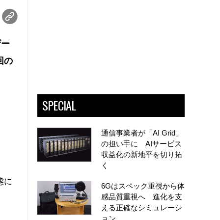
ザー
回の
SPECIAL
通信事業者が「AI Grid」
の担い手に AIサービス
収益化の新地平を切り拓
く
態に
6Gはスペック重視から体
感品質重視へ 進化を支
える正確なシミュレーシ
ョン