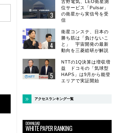
古野電気、LEO衛星測
位サービス「Pulsar」
の衛星から実信号を受
信
衛星コンステ、日本の
勝ち筋は「負けないこ
と」 宇宙開発の最新
動向を三菱総研が解説
NTTの1Q決算は増収増
益 ドコモの「気球型
HAPS」は9月から能登
エリアで実証開始
アクセスランキング一覧
DOWNLOAD
WHITE PAPER RANKING