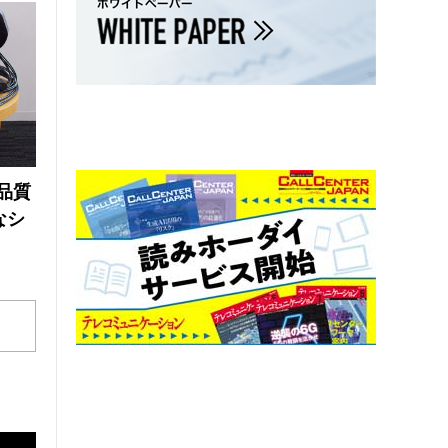
品質
なシ