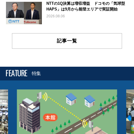
NTTの1Q決算は増収増益 ドコモの「気球型
HAPS」は9月から能登エリアで実証開始
2026.08.06
記事一覧
FEATURE
特集