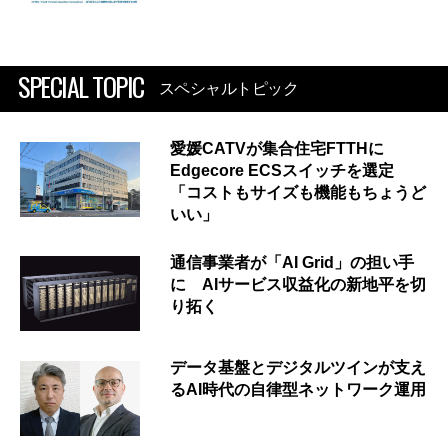
SPECIAL TOPIC
スペシャルトピック
愛媛CATVが集合住宅FTTHに
Edgecore ECSスイッチを選定
「コストもサイズも機能もちょうど
いい」
通信事業者が「AI Grid」の担い手
に AIサービス収益化の新地平を切
り拓く
データ基盤とデジタルツインが支え
るAI時代の自律型ネットワーク運用