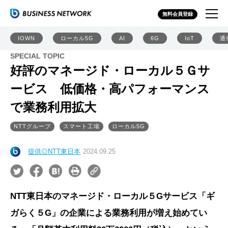
無料会員登録
IOWN
ローカル5G
AI
6G
IoT
通
SPECIAL TOPIC
好評のマネージド・ローカル５Ｇサ
ービス 低価格・高パフォーマンス
で業務利用拡大
NTTグループ
スマート工場
ローカル5G
提供◎NTT東日本
2024.09.25
NTT東日本のマネージド・ローカル５Gサービス「ギ
ガらく５G」の企業による業務利用が増え始めてい