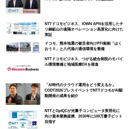
NTTドコモビジネス、IOWN APNを活用したチ
リ銅鉱山の遠隔オペレーション高度化に向けた
実証
ドコモ、熊本地震の被災者向けPFI船舶「はく
おうⅡ」と八代港の通信環境を整備
NTTドコモビジネス、つがる総合病院のモバイ
ル環境整備と地域医療DXを推進
「AI時代のクラウド運用をどう変えるか」
CODT2026プレスイベントでNTTドコモがAI駆
動開発の成果を紹介
NTTとOptQCが光量子コンピュータ実用化に
向け資本業務提携、2030年に100万量子ビット
目指す