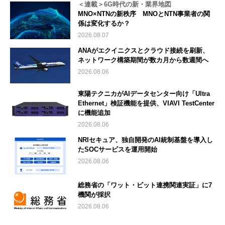
＜連載＞6G時代の新・業界地図
MNO×NTNの新秩序 MNOとNTN事業者の関
係は変化するか？
2026.08.07
ANAがエクイニクスとクラウド接続を刷新、
ネットワーク構築期間が数カ月から数週間へ
2026.08.06
東陽テクニカがAIデータセンター向け「Ultra
Ethernet」検証機能を提供、VIAVI TestCenter
に機能追加
2026.08.06
NRIセキュア、独自開発のAI統制基盤を導入し
たSOCサービスを運用開始
2026.08.06
総務省の「ワット・ビット連携関連実証」に7
機関が採択
2026.08.06