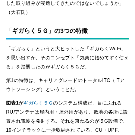
した取り組みが浸透してきたのではないでしょうか」
（大石氏）
「ギガらく５Ｇ」の3つの特徴
「ギガらく」というと大ヒットした「ギガらくWi-Fi」
を思い出すが、そのコンセプト「気楽に始めてすぐ使え
る」を踏襲したのがギガらく５Ｇだ。
第1の特徴は、キャリアグレードのトータルITO（ITア
ウトソーシング）ということだ。
図表1
が
ギガらく５Ｇ
のシステム構成だ。目にふれる
RU/アンテナは屋内用・屋外用があり、敷地の各所に設
置され電波を発射する。それを束ねるのが５G設備で、
19インチラックに一括収納されている。CU・UPF、