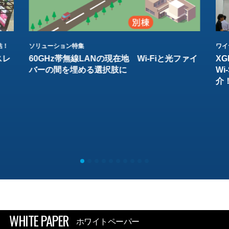
結！
ソリューション特集
ワイ
スレ
60GHz帯無線LANの現在地 Wi-Fiと光ファイ
XG
バーの間を埋める選択肢に
W
介
WHITE PAPER
ホワイトペーパー