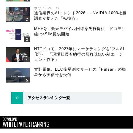
ホワイトペーパー
通信業界のAIトレンド2026 ― NVIDIA 1000社超
調査が捉えた「転換点」
MEEQ、楽天モバイル回線を先行提供 ドコモ回
線はeSIM提供開始
NTTドコモ、2027年にマーケティングを“フルAI
化”へ 「現場社員も納得の切れ味鋭いAIエージ
ェント作る」
古野電気、LEO衛星測位サービス「Pulsar」の衛
星から実信号を受信
アクセスランキング一覧
DOWNLOAD
WHITE PAPER RANKING