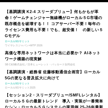
【基調講演 K2-4 スリーダブリュー】何もかもが革
命！ゲームチェンジャー無線機がローカル５G市場の
既存概念を破壊する！！ コアサーバー不要！毎年の
ライセンス費用も不要！でも、超安価！ の新しい５
Gモデル
ローカル5Gサミット
ワイヤレスジャパン×WTP 2026
高価な専用ネットワークは本当に必要か？ AIネット
ワーク構築の現実解
SB C&S株式会社／日本ヒューレット・パッカード合同会社
【基調講演・総務省 佐藤移動通信企画官】ローカル
5Gの更なる普及拡大に向けて
ローカル5Gサミット
ローカル5Gサミット2025
【セッション2・スリーダブリュー/SMFLレンタル】
ローカル５Ｇの最新トレンド 導入・実装が一番簡単
なシン・ローカル５Ｇシステムの実用例 25-26年最新