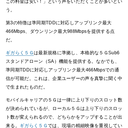
この料金は安い！」という声をいただくことが多いとい
う。
第3の特徴は準同期TDDに対応しアップリンク最大
466Mbps、ダウンリンク最大988Mbpsを提供する点
だ。
ギガらく５Ｇ
は最新規格に準拠し、本格的な５ＧSub6
スタンドアローン（SA）機能を提供する。なかでも、
準同期TDDに対応しアップリンク最大466Mbpsでの通
信が可能だ。これは、企業ユーザーの声を真摯に聞く中
で生まれたものだ。
モバイルキャリアの５Ｇは一律に上り下りのスロット数
が決められているが、ローカル５Ｇは上り下りのスロッ
ト数が変えられるので、どちらかをアップすることが出
来る。
ギガらく５Ｇ
では、現場の精細映像を重視してい