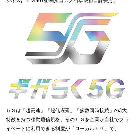
ジネス部５Ｇ/IoT企画担当の大石卓哉担当課長だ。
５Ｇは「超高速」「超低遅延」「多数同時接続」の3大
特徴を持つ移動通信規格。その５Ｇを企業が自社でプラ
イベートに利用できる制度が「ローカル５Ｇ」で、