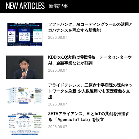
NEW ARTICLES
新着記事
ソフトバンク、AIコーディングツールの活用と
ガバナンスを両立する新機能
2026.08.07
KDDIの1Q決算は増収増益 データセンターや
AI、金融事業などが好調
2026.08.07
アライドテレシス、三原赤十字病院の院内ネッ
トワークを刷新 少人数運用でも安定稼働を支
援
2026.08.07
ZETAアライアンス、AIとIoTの共創を推進す
る 「Agentic IoT Lab」を設立
2026.08.07