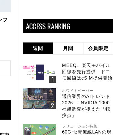
ンフ
ACCESS RANKING
週間
月間
会員限定
MEEQ、楽天モバイル
回線を先行提供 ドコ
モ回線はeSIM提供開始
ホワイトペーパー
通信業界のAIトレンド
2026 ― NVIDIA 1000
社超調査が捉えた「転
換点」
ソリューション特集
60GHz帯無線LANの現
院内