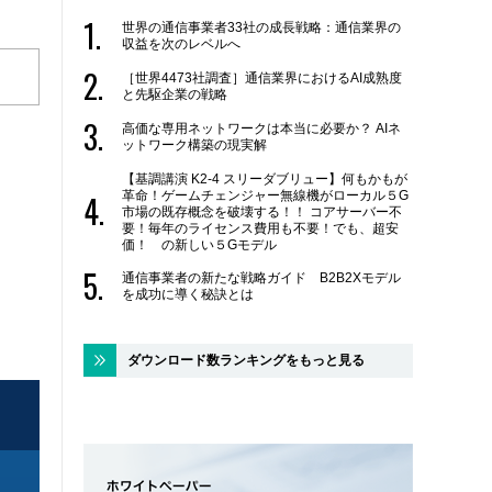
世界の通信事業者33社の成長戦略：通信業界の
収益を次のレベルへ
［世界4473社調査］通信業界におけるAI成熟度
と先駆企業の戦略
高価な専用ネットワークは本当に必要か？ AIネ
ットワーク構築の現実解
【基調講演 K2-4 スリーダブリュー】何もかもが
革命！ゲームチェンジャー無線機がローカル５G
市場の既存概念を破壊する！！ コアサーバー不
要！毎年のライセンス費用も不要！でも、超安
価！ の新しい５Gモデル
通信事業者の新たな戦略ガイド B2B2Xモデル
を成功に導く秘訣とは
ダウンロード数ランキングをもっと見る