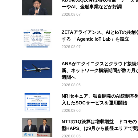
ーやAI、金融事業などが好調
2026.08.07
ZETAアライアンス、AIとIoTの共創
する 「Agentic IoT Lab」を設立
2026.08.07
ANAがエクイニクスとクラウド接続
新、ネットワーク構築期間が数カ月
週間へ
2026.08.06
NRIセキュア、独自開発のAI統制基
入したSOCサービスを運用開始
2026.08.06
NTTの1Q決算は増収増益 ドコモの
型HAPS」は9月から能登エリアで
2026.08.06