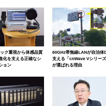
ペック重視から体感品質
60GHz帯無線LANが自治体
進化を支える正確なシ
支える「cnWave Vシリー
ション
が選ばれる理由