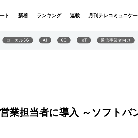
ート
新着
ランキング
連載
月刊テレコミュニケー
ローカル5G
AI
6G
IoT
通信事業者向け
0台を営業担当者に導入 ～ソフトバ