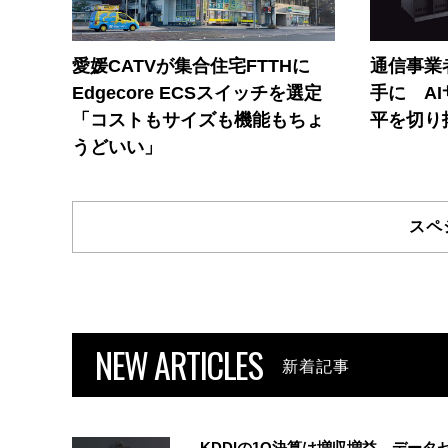
愛媛CATVが集合住宅FTTHに
通信事業者
Edgecore ECSスイッチを選定
手に A
「コストもサイズも機能もちょ
平を切り
うどいい」
スペ
NEW ARTICLES
新着記事
KDDIの1Q決算は増収増益 データ