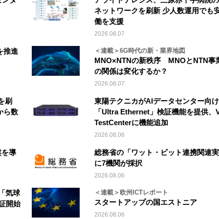
ネットワークを刷新 少人数運用でも
働を支援
2026.08.07
を推進
＜連載＞6G時代の新・業界地図
MNO×NTNの新秩序 MNOとNTN事
の関係は変化するか？
2026.08.07
を刷
東陽テクニカがAIデータセンター向け
から数
「Ultra Ethernet」検証機能を提供、V
TestCenterに機能追加
2026.08.06
盤を導
総務省の「ワット・ビット連携関連実
に7機関が採択
2026.08.06
「気球
＜連載＞欧州ICTレポート
スタートアップの国エストニア
実証開始
2026.08.06