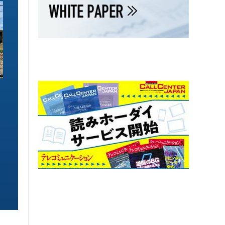
ソリューション特集
ソリューション特集
イーサネットで作るGPUネットワー
6GHz帯Wi-Fiは
ク 間近に迫る1.6TbE時代とローカ
末」で Wi-Fi 7
ルLLMに備えを
こう