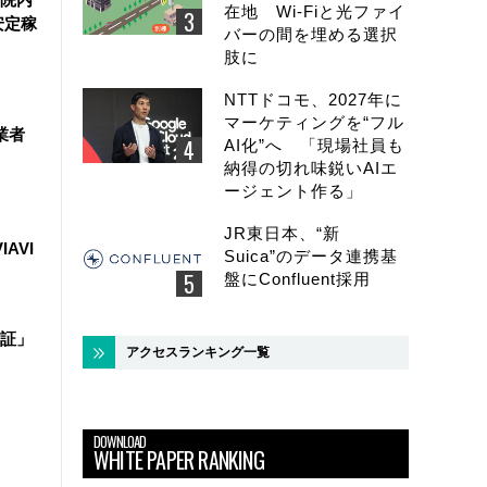
在地 Wi-Fiと光ファイ
安定稼
バーの間を埋める選択
肢に
NTTドコモ、2027年に
マーケティングを“フル
業者
AI化”へ 「現場社員も
納得の切れ味鋭いAIエ
ージェント作る」
JR東日本、“新
IAVI
Suica”のデータ連携基
盤にConfluent採用
証」
アクセスランキング一覧
DOWNLOAD
WHITE PAPER RANKING