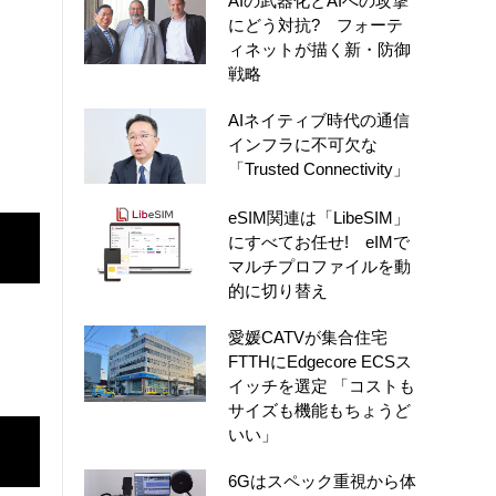
AIの武器化とAIへの攻撃
にどう対抗? フォーテ
ィネットが描く新・防御
戦略
AIネイティブ時代の通信
インフラに不可欠な
「Trusted Connectivity」
eSIM関連は「LibeSIM」
にすべてお任せ! eIMで
マルチプロファイルを動
的に切り替え
愛媛CATVが集合住宅
FTTHにEdgecore ECSス
イッチを選定 「コストも
サイズも機能もちょうど
いい」
6Gはスペック重視から体