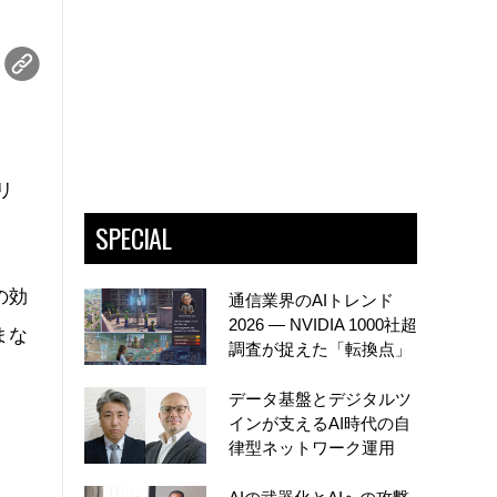
リ
SPECIAL
の効
通信業界のAIトレンド
2026 ― NVIDIA 1000社超
まな
調査が捉えた「転換点」
データ基盤とデジタルツ
インが支えるAI時代の自
律型ネットワーク運用