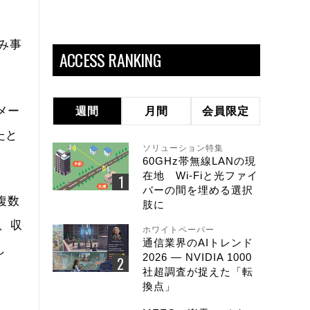
み事
ACCESS RANKING
メー
週間
月間
会員限定
たと
ソリューション特集
60GHz帯無線LANの現
在地 Wi-Fiと光ファイ
バーの間を埋める選択
複数
肢に
、収
ホワイトペーパー
通信業界のAIトレンド
し
2026 ― NVIDIA 1000
社超調査が捉えた「転
換点」