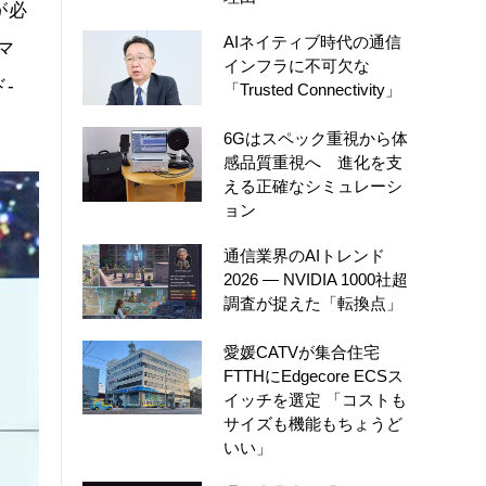
が必
AIネイティブ時代の通信
マ
インフラに不可欠な
-
「Trusted Connectivity」
6Gはスペック重視から体
感品質重視へ 進化を支
える正確なシミュレーシ
ョン
通信業界のAIトレンド
2026 ― NVIDIA 1000社超
調査が捉えた「転換点」
愛媛CATVが集合住宅
FTTHにEdgecore ECSス
イッチを選定 「コストも
サイズも機能もちょうど
いい」