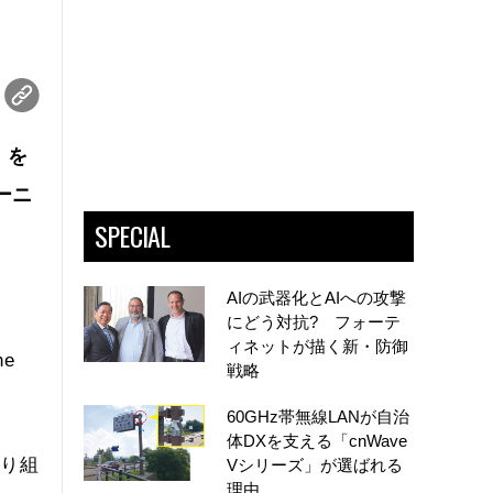
）を
ーニ
SPECIAL
AIの武器化とAIへの攻撃
にどう対抗? フォーテ
ィネットが描く新・防御
e
戦略
60GHz帯無線LANが自治
体DXを支える「cnWave
取り組
Vシリーズ」が選ばれる
理由