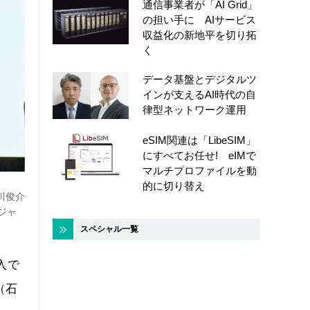
通信事業者が「AI Grid」
の担い手に AIサービス
収益化の新地平を切り拓
く
データ基盤とデジタルツ
インが支えるAI時代の自
律型ネットワーク運用
eSIM関連は「LibeSIM」
にすべてお任せ! eIMで
マルチプロファイルを動
的に切り替え
川俊介
ジャ
スペシャル一覧
入で
（石