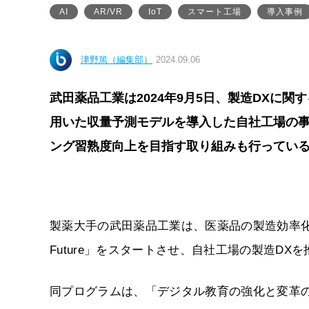
AI
AR/VR
IoT
スマート工場
導入事例
津野篤（編集部）
2024.09.06
武田薬品工業は2024年9月5日、製造DXに
用いた収量予測モデルを導入した自社工場の事
ング習熟度向上を目指す取り組みも行ってい
製薬大手の武田薬品工業は、医薬品の製造効率化や品質
Future」をスタートさせ、自社工場の製造DX
同プログラムは、「デジタル教育の強化と変革