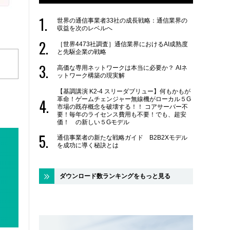
世界の通信事業者33社の成長戦略：通信業界の
収益を次のレベルへ
［世界4473社調査］通信業界におけるAI成熟度
と先駆企業の戦略
高価な専用ネットワークは本当に必要か？ AIネ
ットワーク構築の現実解
【基調講演 K2-4 スリーダブリュー】何もかもが
革命！ゲームチェンジャー無線機がローカル５G
市場の既存概念を破壊する！！ コアサーバー不
要！毎年のライセンス費用も不要！でも、超安
価！ の新しい５Gモデル
通信事業者の新たな戦略ガイド B2B2Xモデル
を成功に導く秘訣とは
ダウンロード数ランキングをもっと見る