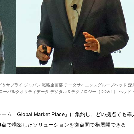
＆サプライ ジャパン 戦略企画部 データサイエンスグループヘッド 深
ローバルクオリティデータ デジタル＆テクノロジー（DD＆T） ヘッド-
lobal Market Place」に集約し、どの拠点でも導
拠点で構築したソリューションを拠点間で横展開できる」