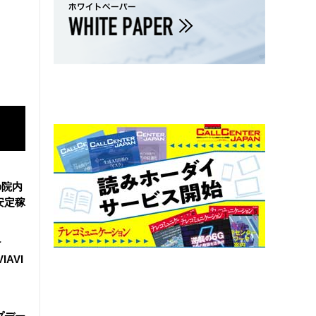
の院内
安定稼
け
IAVI