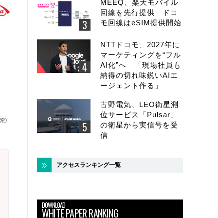
MEEQ、楽天モバイル
回線を先行提供 ドコ
モ回線はeSIM提供開始
NTTドコモ、2027年に
マーケティングを“フル
AI化”へ 「現場社員も
納得の切れ味鋭いAIエ
ージェント作る」
古野電気、LEO衛星測
位サービス「Pulsar」
の衛星から実信号を受
信
アクセスランキング一覧
DOWNLOAD
WHITE PAPER RANKING