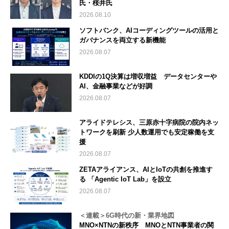
氏・桜井氏
2026.08.10
ソフトバンク、AIコーディングツールの活用と
ガバナンスを両立する新機能
2026.08.07
KDDIの1Q決算は増収増益 データセンターや
AI、金融事業などが好調
2026.08.07
アライドテレシス、三原赤十字病院の院内ネッ
トワークを刷新 少人数運用でも安定稼働を支
援
2026.08.07
ZETAアライアンス、AIとIoTの共創を推進す
る 「Agentic IoT Lab」を設立
2026.08.07
＜連載＞6G時代の新・業界地図
MNO×NTNの新秩序 MNOとNTN事業者の関