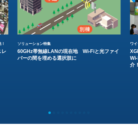
結！
ソリューション特集
ワイ
スレ
60GHz帯無線LANの現在地 Wi-Fiと光ファイ
XG
バーの間を埋める選択肢に
W
介