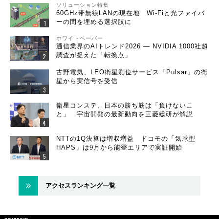
ソリューション特集
60GHz帯無線LANの現在地 Wi-Fiと光ファイバ
ーの間を埋める選択肢に
ホワイトペーパー
通信業界のAIトレンド2026 ― NVIDIA 1000社超
調査が捉えた「転換点」
古野電気、LEO衛星測位サービス「Pulsar」の衛
星から実信号を受信
衛星コンステ、日本の勝ち筋は「負けないこ
と」 宇宙開発の最新動向を三菱総研が解説
NTTの1Q決算は増収増益 ドコモの「気球型
HAPS」は9月から能登エリアで実証開始
アクセスランキング一覧