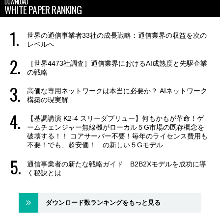
DOWNLOAD
WHITE PAPER RANKING
世界の通信事業者33社の成長戦略：通信業界の収益を次の
レベルへ
［世界4473社調査］通信業界におけるAI成熟度と先駆企業
の戦略
高価な専用ネットワークは本当に必要か？ AIネットワーク
構築の現実解
【基調講演 K2-4 スリーダブリュー】何もかもが革命！ゲ
ームチェンジャー無線機がローカル５G市場の既存概念を
破壊する！！ コアサーバー不要！毎年のライセンス費用も
不要！でも、超安価！ の新しい５Gモデル
通信事業者の新たな戦略ガイド B2B2Xモデルを成功に導
く秘訣とは
ダウンロード数ランキングをもっと見る