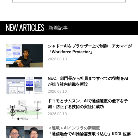
NEW ARTICLES
新着記事
シャドーAIをブラウザー上で制御 アカマイが
「Workforce Protector」
2026.08.10
NEC、部門長から社員まですべての役割をAI
が担う社内組織を新設
2026.08.10
ドコモとサムスン、AIで通信速度の低下を予
測・防止する技術の実証に成功
2026.08.10
＜連載＞AIインフラの新潮流
「通信融合でAI推論需要取り込む」KDDI 佐藤