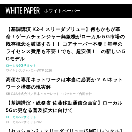
WHITE PAPER
ホワイトペーパー
【基調講演 K2-4 スリーダブリュー】何もかもが革
命！ゲームチェンジャー無線機がローカル５G市場の
既存概念を破壊する！！ コアサーバー不要！毎年の
ライセンス費用も不要！でも、超安価！ の新しい５
Gモデル
ローカル5Gサミット
ワイヤレスジャパン×WTP 2026
高価な専用ネットワークは本当に必要か？ AIネット
ワーク構築の現実解
SB C&S株式会社／日本ヒューレット・パッカード合同会社
【基調講演・総務省 佐藤移動通信企画官】ローカル
5Gの更なる普及拡大に向けて
ローカル5Gサミット
ローカル5Gサミット2025
【セッション2・スリーダブリュー/SMFLレンタル】