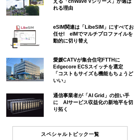
える「cnWave Vシリーズ」が選ば
れる理由
eSIM関連は「LibeSIM」にすべてお
任せ! eIMでマルチプロファイルを
動的に切り替え
愛媛CATVが集合住宅FTTHに
Edgecore ECSスイッチを選定
「コストもサイズも機能もちょうど
いい」
通信事業者が「AI Grid」の担い手
に AIサービス収益化の新地平を切
り拓く
スペシャルトピック一覧