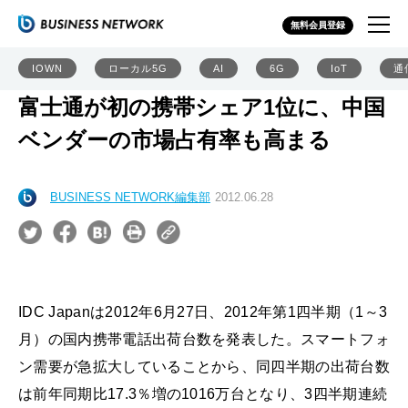
無料会員登録
IOWN
ローカル5G
AI
6G
IoT
通
富士通が初の携帯シェア1位に、中国
ベンダーの市場占有率も高まる
BUSINESS NETWORK編集部
2012.06.28
IDC Japanは2012年6月27日、2012年第1四半期（1～3
月）の国内携帯電話出荷台数を発表した。スマートフォ
ン需要が急拡大していることから、同四半期の出荷台数
は前年同期比17.3％増の1016万台となり、3四半期連続