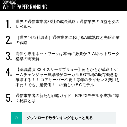
DOWNLOAD
WHITE PAPER RANKING
世界の通信事業者33社の成長戦略：通信業界の収益を次の
レベルへ
［世界4473社調査］通信業界におけるAI成熟度と先駆企業
の戦略
高価な専用ネットワークは本当に必要か？ AIネットワーク
構築の現実解
【基調講演 K2-4 スリーダブリュー】何もかもが革命！ゲ
ームチェンジャー無線機がローカル５G市場の既存概念を
破壊する！！ コアサーバー不要！毎年のライセンス費用も
不要！でも、超安価！ の新しい５Gモデル
通信事業者の新たな戦略ガイド B2B2Xモデルを成功に導
く秘訣とは
ダウンロード数ランキングをもっと見る