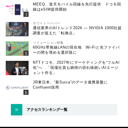
MEEQ、楽天モバイル回線を先行提供 ドコモ回
線はeSIM提供開始
ホワイトペーパー
通信業界のAIトレンド2026 ― NVIDIA 1000社超
調査が捉えた「転換点」
ソリューション特集
60GHz帯無線LANの現在地 Wi-Fiと光ファイバ
ーの間を埋める選択肢に
NTTドコモ、2027年にマーケティングを“フルAI
化”へ 「現場社員も納得の切れ味鋭いAIエージ
ェント作る」
JR東日本、“新Suica”のデータ連携基盤に
Confluent採用
アクセスランキング一覧