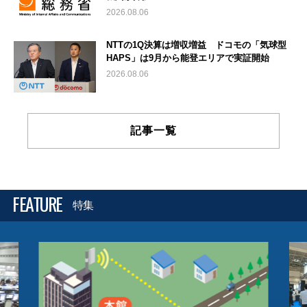
2026.08.06
NTTの1Q決算は増収増益 ドコモの「気球型
HAPS」は9月から能登エリアで実証開始
2026.08.06
記事一覧
FEATURE
特集