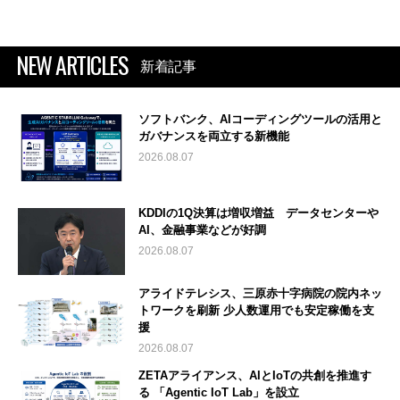
NEW ARTICLES
新着記事
ソフトバンク、AIコーディングツールの活用と
ガバナンスを両立する新機能
2026.08.07
KDDIの1Q決算は増収増益 データセンターや
AI、金融事業などが好調
2026.08.07
アライドテレシス、三原赤十字病院の院内ネッ
トワークを刷新 少人数運用でも安定稼働を支
援
2026.08.07
ZETAアライアンス、AIとIoTの共創を推進す
る 「Agentic IoT Lab」を設立