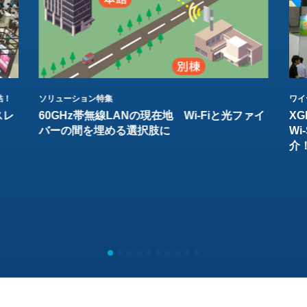
結！
ソリューション特集
ワイ
スレ
60GHz帯無線LANの現在地 Wi-Fiと光ファイ
XG
バーの間を埋める選択肢に
W
介