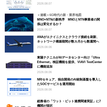
2026.08.07
＜連載＞6G時代の新・業界地図
MNO×NTNの新秩序 MNOとNTN事業者の関
係は変化するか？
2026.08.07
ANAがエクイニクスとクラウド接続を刷新、
ネットワーク構築期間が数カ月から数週間へ
2026.08.06
東陽テクニカがAIデータセンター向け「Ultra
Ethernet」検証機能を提供、VIAVI TestCenter
に機能追加
2026.08.06
NRIセキュア、独自開発のAI統制基盤を導入し
たSOCサービスを運用開始
2026.08.06
総務省の「ワット・ビット連携関連実証」に7
機関が採択