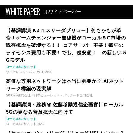
WHITE PAPER
ホワイトペーパー
【基調講演 K2-4 スリーダブリュー】何もかもが革
命！ゲームチェンジャー無線機がローカル５G市場の
既存概念を破壊する！！ コアサーバー不要！毎年の
ライセンス費用も不要！でも、超安価！ の新しい５
Gモデル
ローカル5Gサミット
ワイヤレスジャパン×WTP 2026
高価な専用ネットワークは本当に必要か？ AIネット
ワーク構築の現実解
SB C&S株式会社／日本ヒューレット・パッカード合同会社
【基調講演・総務省 佐藤移動通信企画官】ローカル
5Gの更なる普及拡大に向けて
ローカル5Gサミット
ローカル5Gサミット2025