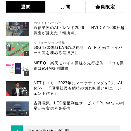
週間
月間
会員限定
ホワイトペーパー
通信業界のAIトレンド2026 ― NVIDIA 1000社超
調査が捉えた「転換点」
ソリューション特集
60GHz帯無線LANの現在地 Wi-Fiと光ファイバ
ーの間を埋める選択肢に
MEEQ、楽天モバイル回線を先行提供 ドコモ回
線はeSIM提供開始
NTTドコモ、2027年にマーケティングを“フルAI
化”へ 「現場社員も納得の切れ味鋭いAIエージ
ェント作る」
古野電気、LEO衛星測位サービス「Pulsar」の衛
星から実信号を受信