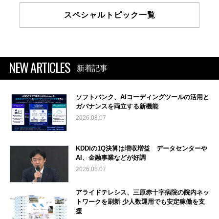
スペシャルトピック一覧
NEW ARTICLES
新着記事
ソフトバンク、AIコーディングツールの活用と
ガバナンスを両立する新機能
2026.08.07
KDDIの1Q決算は増収増益 データセンターや
AI、金融事業などが好調
2026.08.07
アライドテレシス、三原赤十字病院の院内ネッ
トワークを刷新 少人数運用でも安定稼働を支
援