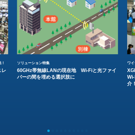
結！
ソリューション特集
ワイ
スレ
60GHz帯無線LANの現在地 Wi-Fiと光ファイ
XG
バーの間を埋める選択肢に
W
介