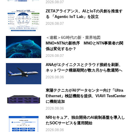
2026.08.07
ZETAアライアンス、AIとIoTの共創を推進す
る 「Agentic IoT Lab」を設立
2026.08.07
＜連載＞6G時代の新・業界地図
MNO×NTNの新秩序 MNOとNTN事業者の関
係は変化するか？
2026.08.07
ANAがエクイニクスとクラウド接続を刷新、
ネットワーク構築期間が数カ月から数週間へ
2026.08.06
東陽テクニカがAIデータセンター向け「Ultra
Ethernet」検証機能を提供、VIAVI TestCenter
に機能追加
2026.08.06
NRIセキュア、独自開発のAI統制基盤を導入し
たSOCサービスを運用開始
2026.08.06