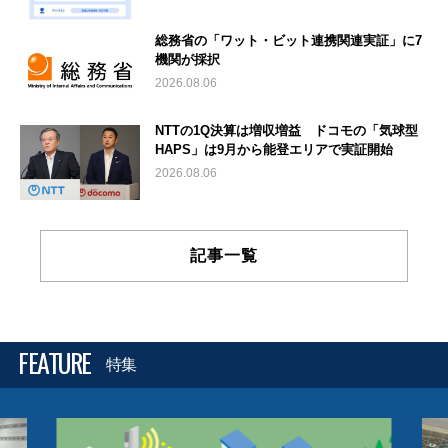
総務省の「ワット・ビット連携関連実証」に7
機関が採択
2026.08.06
NTTの1Q決算は増収増益 ドコモの「気球型
HAPS」は9月から能登エリアで実証開始
2026.08.06
記事一覧
FEATURE
特集