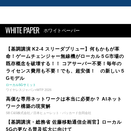
WHITE PAPER
ホワイトペーパー
【基調講演 K2-4 スリーダブリュー】何もかもが革
命！ゲームチェンジャー無線機がローカル５G市場の
既存概念を破壊する！！ コアサーバー不要！毎年の
ライセンス費用も不要！でも、超安価！ の新しい５
Gモデル
ローカル5Gサミット
ワイヤレスジャパン×WTP 2026
高価な専用ネットワークは本当に必要か？ AIネット
ワーク構築の現実解
SB C&S株式会社／日本ヒューレット・パッカード合同会社
【基調講演・総務省 佐藤移動通信企画官】ローカル
5Gの更なる普及拡大に向けて