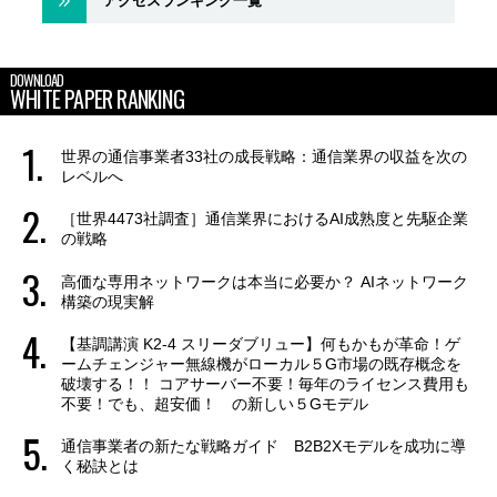
アクセスランキング一覧
DOWNLOAD
WHITE PAPER RANKING
世界の通信事業者33社の成長戦略：通信業界の収益を次の
レベルへ
［世界4473社調査］通信業界におけるAI成熟度と先駆企業
の戦略
高価な専用ネットワークは本当に必要か？ AIネットワーク
構築の現実解
【基調講演 K2-4 スリーダブリュー】何もかもが革命！ゲ
ームチェンジャー無線機がローカル５G市場の既存概念を
破壊する！！ コアサーバー不要！毎年のライセンス費用も
不要！でも、超安価！ の新しい５Gモデル
通信事業者の新たな戦略ガイド B2B2Xモデルを成功に導
く秘訣とは