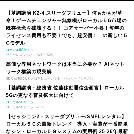
【基調講演 K2-4 スリーダブリュー】何もかもが革
命！ゲームチェンジャー無線機がローカル５G市場の
既存概念を破壊する！！ コアサーバー不要！毎年の
ライセンス費用も不要！でも、超安価！ の新しい５
Gモデル
ローカル5Gサミット
ワイヤレスジャパン×WTP 2026
高価な専用ネットワークは本当に必要か？ AIネット
ワーク構築の現実解
SB C&S株式会社／日本ヒューレット・パッカード合同会社
【基調講演・総務省 佐藤移動通信企画官】ローカル
5Gの更なる普及拡大に向けて
ローカル5Gサミット
ローカル5Gサミット2025
【セッション2・スリーダブリュー/SMFLレンタル】
ローカル５Ｇの最新トレンド 導入・実装が一番簡単
なシン・ローカル５Ｇシステムの実用例 25-26年最新