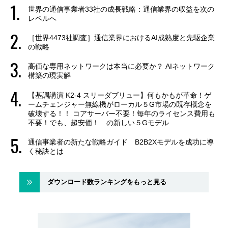
世界の通信事業者33社の成長戦略：通信業界の収益を次の
レベルへ
［世界4473社調査］通信業界におけるAI成熟度と先駆企業
の戦略
高価な専用ネットワークは本当に必要か？ AIネットワーク
構築の現実解
【基調講演 K2-4 スリーダブリュー】何もかもが革命！ゲ
ームチェンジャー無線機がローカル５G市場の既存概念を
破壊する！！ コアサーバー不要！毎年のライセンス費用も
不要！でも、超安価！ の新しい５Gモデル
通信事業者の新たな戦略ガイド B2B2Xモデルを成功に導
く秘訣とは
ダウンロード数ランキングをもっと見る