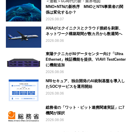
＜連載＞6G時代の新・業界地図
MNO×NTNの新秩序 MNOとNTN事業者の関
係は変化するか？
2026.08.07
ANAがエクイニクスとクラウド接続を刷新、
ネットワーク構築期間が数カ月から数週間へ
2026.08.06
東陽テクニカがAIデータセンター向け「Ultra
Ethernet」検証機能を提供、VIAVI TestCenter
に機能追加
2026.08.06
NRIセキュア、独自開発のAI統制基盤を導入し
たSOCサービスを運用開始
2026.08.06
総務省の「ワット・ビット連携関連実証」に7
機関が採択
2026.08.06