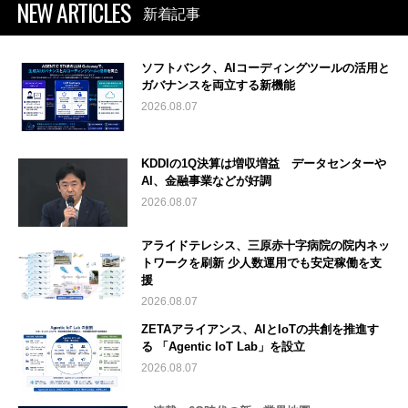
NEW ARTICLES
新着記事
ソフトバンク、AIコーディングツールの活用と
ガバナンスを両立する新機能
2026.08.07
KDDIの1Q決算は増収増益 データセンターや
AI、金融事業などが好調
2026.08.07
アライドテレシス、三原赤十字病院の院内ネッ
トワークを刷新 少人数運用でも安定稼働を支
援
2026.08.07
ZETAアライアンス、AIとIoTの共創を推進す
る 「Agentic IoT Lab」を設立
2026.08.07