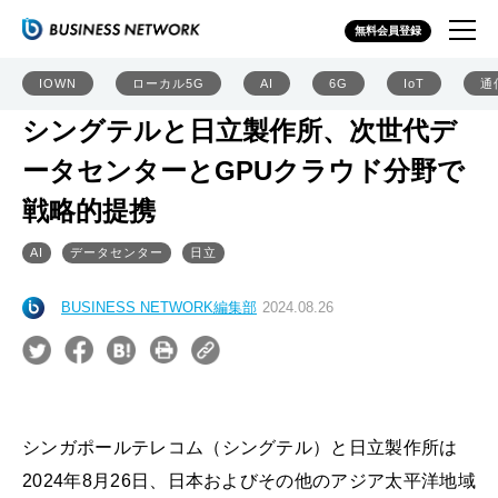
無料会員登録
IOWN
ローカル5G
AI
6G
IoT
通
シングテルと日立製作所、次世代デ
ータセンターとGPUクラウド分野で
戦略的提携
AI
データセンター
日立
BUSINESS NETWORK編集部
2024.08.26
シンガポールテレコム（シングテル）と日立製作所は
2024年8月26日、日本およびその他のアジア太平洋地域