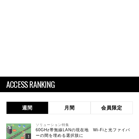
ACCESS RANKING
週間
月間
会員限定
ソリューション特集
60GHz帯無線LANの現在地 Wi-Fiと光ファイバ
ーの間を埋める選択肢に