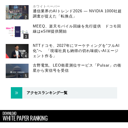
ホワイトペーパー
通信業界のAIトレンド2026 ― NVIDIA 1000社超
調査が捉えた「転換点」
MEEQ、楽天モバイル回線を先行提供 ドコモ回
線はeSIM提供開始
NTTドコモ、2027年にマーケティングを“フルAI
化”へ 「現場社員も納得の切れ味鋭いAIエージ
ェント作る」
古野電気、LEO衛星測位サービス「Pulsar」の衛
星から実信号を受信
アクセスランキング一覧
DOWNLOAD
WHITE PAPER RANKING