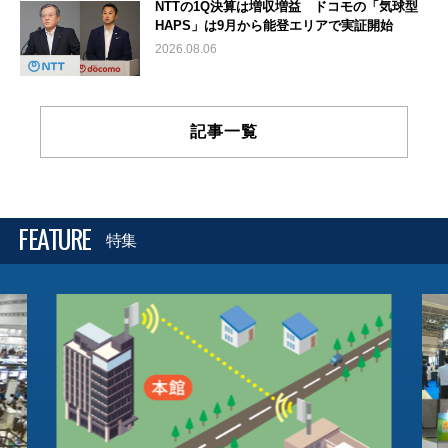
NTTの1Q決算は増収増益 ドコモの「気球型
HAPS」は9月から能登エリアで実証開始
2026.08.06
記事一覧
FEATURE
特集