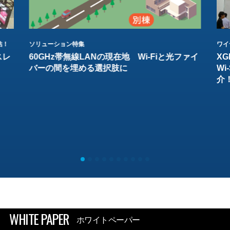
結！
ソリューション特集
ワイ
スレ
60GHz帯無線LANの現在地 Wi-Fiと光ファイ
XG
バーの間を埋める選択肢に
W
介
WHITE PAPER
ホワイトペーパー