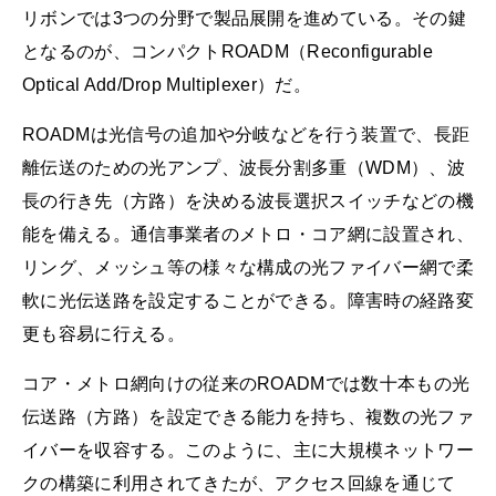
リボンでは3つの分野で製品展開を進めている。その鍵
となるのが、コンパクトROADM（Reconfigurable
Optical Add/Drop Multiplexer）だ。
ROADMは光信号の追加や分岐などを行う装置で、長距
離伝送のための光アンプ、波長分割多重（WDM）、波
長の行き先（方路）を決める波長選択スイッチなどの機
能を備える。通信事業者のメトロ・コア網に設置され、
リング、メッシュ等の様々な構成の光ファイバー網で柔
軟に光伝送路を設定することができる。障害時の経路変
更も容易に行える。
コア・メトロ網向けの従来のROADMでは数十本もの光
伝送路（方路）を設定できる能力を持ち、複数の光ファ
イバーを収容する。このように、主に大規模ネットワー
クの構築に利用されてきたが、アクセス回線を通じて