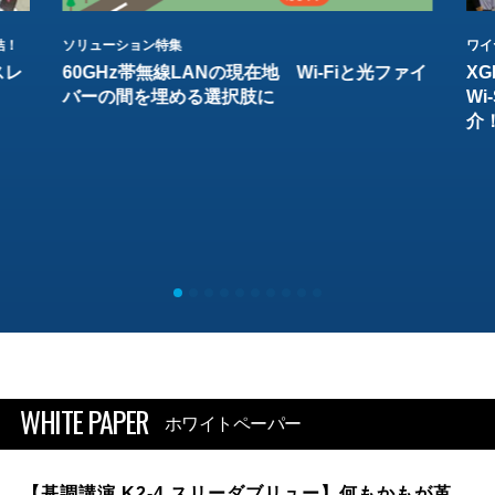
結！
ソリューション特集
ワイ
スレ
60GHz帯無線LANの現在地 Wi-Fiと光ファイ
XG
バーの間を埋める選択肢に
W
介
WHITE PAPER
ホワイトペーパー
【基調講演 K2-4 スリーダブリュー】何もかもが革