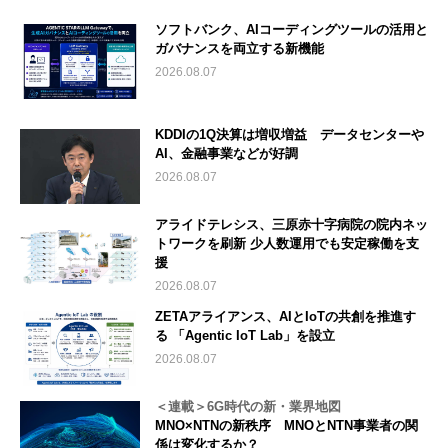
ソフトバンク、AIコーディングツールの活用と
ガバナンスを両立する新機能
2026.08.07
KDDIの1Q決算は増収増益 データセンターや
AI、金融事業などが好調
2026.08.07
アライドテレシス、三原赤十字病院の院内ネッ
トワークを刷新 少人数運用でも安定稼働を支
援
2026.08.07
ZETAアライアンス、AIとIoTの共創を推進す
る 「Agentic IoT Lab」を設立
2026.08.07
＜連載＞6G時代の新・業界地図
MNO×NTNの新秩序 MNOとNTN事業者の関
係は変化するか？