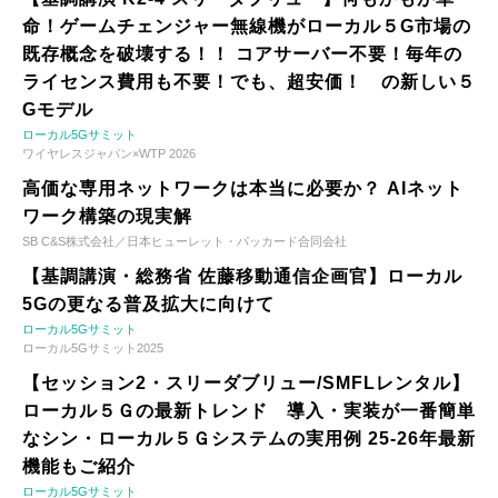
命！ゲームチェンジャー無線機がローカル５G市場の
既存概念を破壊する！！ コアサーバー不要！毎年の
ライセンス費用も不要！でも、超安価！ の新しい５
Gモデル
ローカル5Gサミット
ワイヤレスジャパン×WTP 2026
高価な専用ネットワークは本当に必要か？ AIネット
ワーク構築の現実解
SB C&S株式会社／日本ヒューレット・パッカード合同会社
【基調講演・総務省 佐藤移動通信企画官】ローカル
5Gの更なる普及拡大に向けて
ローカル5Gサミット
ローカル5Gサミット2025
【セッション2・スリーダブリュー/SMFLレンタル】
ローカル５Ｇの最新トレンド 導入・実装が一番簡単
なシン・ローカル５Ｇシステムの実用例 25-26年最新
機能もご紹介
ローカル5Gサミット