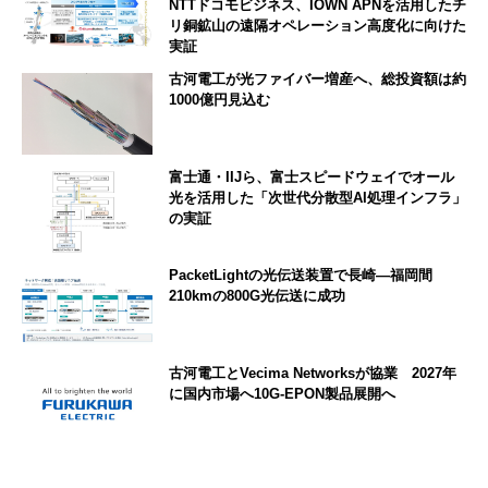
NTTドコモビジネス、IOWN APNを活用したチ
リ銅鉱山の遠隔オペレーション高度化に向けた
実証
古河電工が光ファイバー増産へ、総投資額は約
1000億円見込む
富士通・IIJら、富士スピードウェイでオール
光を活用した「次世代分散型AI処理インフラ」
の実証
PacketLightの光伝送装置で長崎―福岡間
210kmの800G光伝送に成功
古河電工とVecima Networksが協業 2027年
に国内市場へ10G-EPON製品展開へ