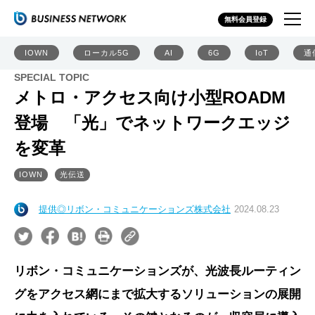
無料会員登録
IOWN
ローカル5G
AI
6G
IoT
通
SPECIAL TOPIC
メトロ・アクセス向け小型ROADM
登場 「光」でネットワークエッジ
を変革
IOWN
光伝送
提供◎リボン・コミュニケーションズ株式会社
2024.08.23
リボン・コミュニケーションズが、光波長ルーティン
グをアクセス網にまで拡大するソリューションの展開