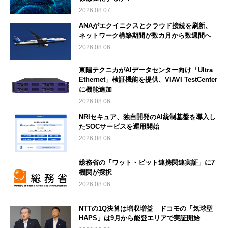
2026.08.07
ANAがエクイニクスとクラウド接続を刷新、
ネットワーク構築期間が数カ月から数週間へ
2026.08.06
東陽テクニカがAIデータセンター向け「Ultra
Ethernet」検証機能を提供、VIAVI TestCenter
に機能追加
2026.08.06
NRIセキュア、独自開発のAI統制基盤を導入し
たSOCサービスを運用開始
2026.08.06
総務省の「ワット・ビット連携関連実証」に7
機関が採択
2026.08.06
NTTの1Q決算は増収増益 ドコモの「気球型
HAPS」は9月から能登エリアで実証開始