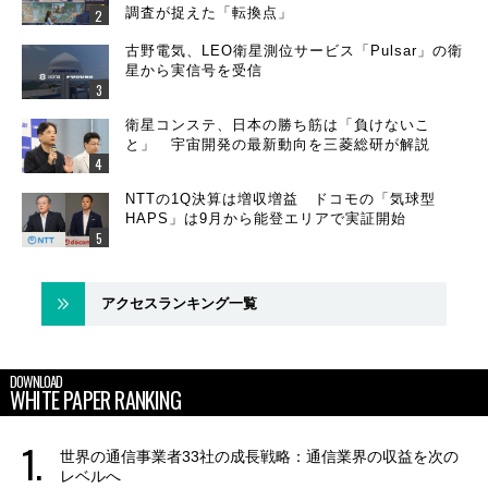
調査が捉えた「転換点」
古野電気、LEO衛星測位サービス「Pulsar」の衛
星から実信号を受信
衛星コンステ、日本の勝ち筋は「負けないこ
と」 宇宙開発の最新動向を三菱総研が解説
NTTの1Q決算は増収増益 ドコモの「気球型
HAPS」は9月から能登エリアで実証開始
アクセスランキング一覧
DOWNLOAD
WHITE PAPER RANKING
世界の通信事業者33社の成長戦略：通信業界の収益を次の
レベルへ