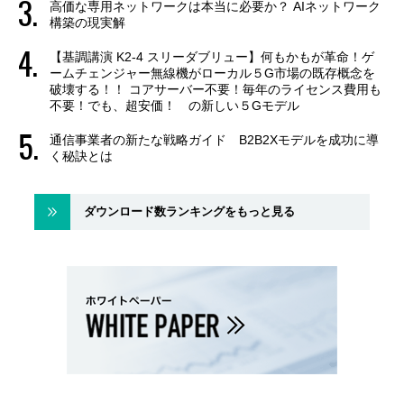
高価な専用ネットワークは本当に必要か？ AIネットワーク
構築の現実解
【基調講演 K2-4 スリーダブリュー】何もかもが革命！ゲ
ームチェンジャー無線機がローカル５G市場の既存概念を
破壊する！！ コアサーバー不要！毎年のライセンス費用も
不要！でも、超安価！ の新しい５Gモデル
通信事業者の新たな戦略ガイド B2B2Xモデルを成功に導
く秘訣とは
ダウンロード数ランキングをもっと見る