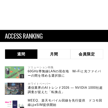
ACCESS RANKING
週間
月間
会員限定
ソリューション特集
60GHz帯無線LANの現在地 Wi-Fiと光ファイバ
ーの間を埋める選択肢に
ホワイトペーパー
通信業界のAIトレンド2026 ― NVIDIA 1000社超
調査が捉えた「転換点」
MEEQ、楽天モバイル回線を先行提供 ドコモ回
線はeSIM提供開始