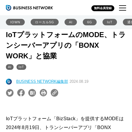
無料会員登録
IOWN
ローカル5G
AI
6G
IoT
通
IoTプラットフォームのMODE、トラ
ンシーバーアプリの「BONX
WORK」と協業
AI
IoT
BUSINESS NETWORK編集部
2024.08.19
IoTプラットフォーム「BizStack」を提供するMODEは
2024年8月19日、トランシーバーアプリ「BONX