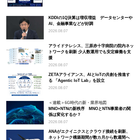
KDDIの1Q決算は増収増益 データセンターや
AI、金融事業などが好調
2026.08.07
アライドテレシス、三原赤十字病院の院内ネッ
トワークを刷新 少人数運用でも安定稼働を支
援
2026.08.07
ZETAアライアンス、AIとIoTの共創を推進す
る 「Agentic IoT Lab」を設立
2026.08.07
＜連載＞6G時代の新・業界地図
MNO×NTNの新秩序 MNOとNTN事業者の関
係は変化するか？
2026.08.07
ANAがエクイニクスとクラウド接続を刷新、
ネットワーク構築期間が数カ月から数週間へ