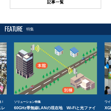
記事一覧
FEATURE
特集
結！
ソリューション特集
ワイ
スレ
60GHz帯無線LANの現在地 Wi-Fiと光ファイ
XG