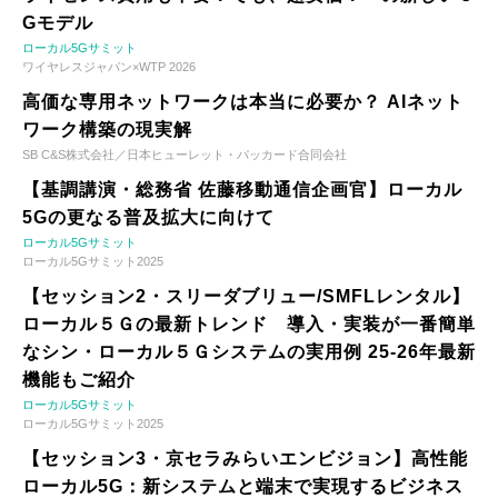
Gモデル
ローカル5Gサミット
ワイヤレスジャパン×WTP 2026
高価な専用ネットワークは本当に必要か？ AIネット
ワーク構築の現実解
SB C&S株式会社／日本ヒューレット・パッカード合同会社
【基調講演・総務省 佐藤移動通信企画官】ローカル
5Gの更なる普及拡大に向けて
ローカル5Gサミット
ローカル5Gサミット2025
【セッション2・スリーダブリュー/SMFLレンタル】
ローカル５Ｇの最新トレンド 導入・実装が一番簡単
なシン・ローカル５Ｇシステムの実用例 25-26年最新
機能もご紹介
ローカル5Gサミット
ローカル5Gサミット2025
【セッション3・京セラみらいエンビジョン】高性能
ローカル5G：新システムと端末で実現するビジネス