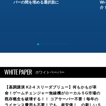
バーの間を埋める選択肢に
W
介
WHITE PAPER
ホワイトペーパー
【基調講演 K2-4 スリーダブリュー】何もかもが革
命！ゲームチェンジャー無線機がローカル５G市場の
既存概念を破壊する！！ コアサーバー不要！毎年の
ライセンス費用も不要！でも、超安価！ の新しい５