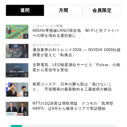
週間
月間
会員限定
ソリューション特集
60GHz帯無線LANの現在地 Wi-Fiと光ファイバ
ーの間を埋める選択肢に
ホワイトペーパー
通信業界のAIトレンド2026 ― NVIDIA 1000社超
調査が捉えた「転換点」
古野電気、LEO衛星測位サービス「Pulsar」の衛
星から実信号を受信
衛星コンステ、日本の勝ち筋は「負けないこ
と」 宇宙開発の最新動向を三菱総研が解説
NTTの1Q決算は増収増益 ドコモの「気球型
HAPS」は9月から能登エリアで実証開始