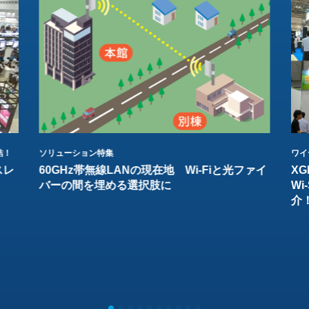
結！
ソリューション特集
ワイ
スレ
60GHz帯無線LANの現在地 Wi-Fiと光ファイ
XG
バーの間を埋める選択肢に
W
介