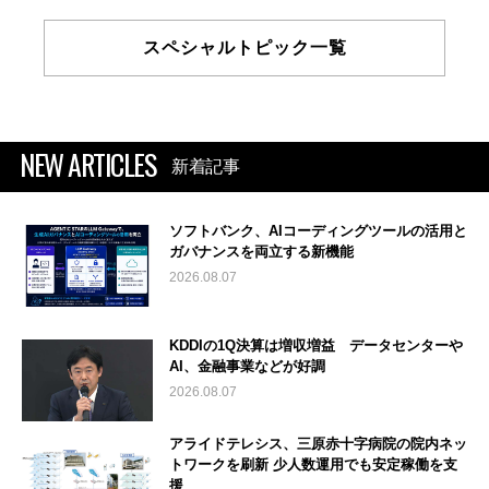
スペシャルトピック一覧
NEW ARTICLES
新着記事
ソフトバンク、AIコーディングツールの活用と
ガバナンスを両立する新機能
2026.08.07
KDDIの1Q決算は増収増益 データセンターや
AI、金融事業などが好調
2026.08.07
アライドテレシス、三原赤十字病院の院内ネッ
トワークを刷新 少人数運用でも安定稼働を支
援