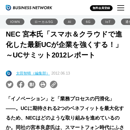
無料会員登録
IOWN
ローカル5G
AI
6G
IoT
通
NEC 宮本氏「スマホ＆クラウドで進
化した最新UCが企業を強くする！」
～UCサミット2012レポート
太田智晴（編集部）
2012.06.13
「イノベーション」と「業務プロセスの円滑化」
――。UCに期待される2つのベネフィットを最大化す
るため、NECはどのような取り組みを進めているの
か。同社の宮本良彦氏は、スマートフォン時代にふさ