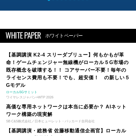
WHITE PAPER
ホワイトペーパー
【基調講演 K2-4 スリーダブリュー】何もかもが革
命！ゲームチェンジャー無線機がローカル５G市場の
既存概念を破壊する！！ コアサーバー不要！毎年の
ライセンス費用も不要！でも、超安価！ の新しい５
Gモデル
ローカル5Gサミット
ワイヤレスジャパン×WTP 2026
高価な専用ネットワークは本当に必要か？ AIネット
ワーク構築の現実解
SB C&S株式会社／日本ヒューレット・パッカード合同会社
【基調講演・総務省 佐藤移動通信企画官】ローカル