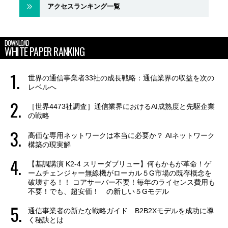
アクセスランキング一覧
DOWNLOAD
WHITE PAPER RANKING
世界の通信事業者33社の成長戦略：通信業界の収益を次の
レベルへ
［世界4473社調査］通信業界におけるAI成熟度と先駆企業
の戦略
高価な専用ネットワークは本当に必要か？ AIネットワーク
構築の現実解
【基調講演 K2-4 スリーダブリュー】何もかもが革命！ゲ
ームチェンジャー無線機がローカル５G市場の既存概念を
破壊する！！ コアサーバー不要！毎年のライセンス費用も
不要！でも、超安価！ の新しい５Gモデル
通信事業者の新たな戦略ガイド B2B2Xモデルを成功に導
く秘訣とは