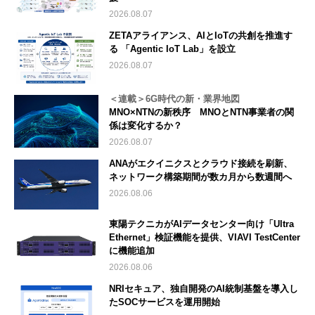
2026.08.07
ZETAアライアンス、AIとIoTの共創を推進す
る 「Agentic IoT Lab」を設立
2026.08.07
＜連載＞6G時代の新・業界地図
MNO×NTNの新秩序 MNOとNTN事業者の関
係は変化するか？
2026.08.07
ANAがエクイニクスとクラウド接続を刷新、
ネットワーク構築期間が数カ月から数週間へ
2026.08.06
東陽テクニカがAIデータセンター向け「Ultra
Ethernet」検証機能を提供、VIAVI TestCenter
に機能追加
2026.08.06
NRIセキュア、独自開発のAI統制基盤を導入し
たSOCサービスを運用開始