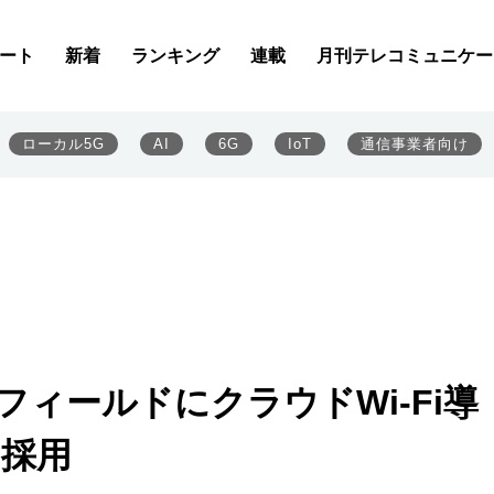
ート
新着
ランキング
連載
月刊テレコミュニケー
ローカル5G
AI
6G
IoT
通信事業者向け
フィールドにクラウドWi-Fi導
sを採用