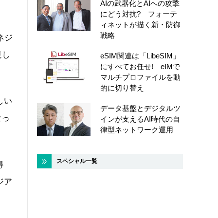
AIの武器化とAIへの攻撃
にどう対抗? フォーテ
ィネットが描く新・防御
戦略
ネジ
視し
eSIM関連は「LibeSIM」
にすべてお任せ! eIMで
マルチプロファイルを動
的に切り替え
しい
データ基盤とデジタルツ
なっ
インが支えるAI時代の自
律型ネットワーク運用
スペシャル一覧
得
ジア