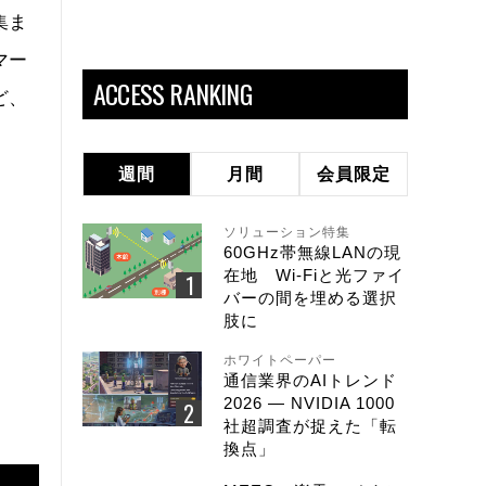
集ま
マー
ACCESS RANKING
ど、
週間
月間
会員限定
ソリューション特集
60GHz帯無線LANの現
在地 Wi-Fiと光ファイ
バーの間を埋める選択
肢に
ホワイトペーパー
通信業界のAIトレンド
2026 ― NVIDIA 1000
社超調査が捉えた「転
換点」