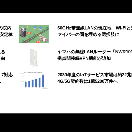
の院内
60GHz帯無線LANの現在地 Wi-Fi
安定稼
ァイバーの間を埋める選択肢に
える
ヤマハの無線LANルーター「NWR10
理由
拠点間接続VPN機能が追加
 7対応
2030年度のIoTサービス市場は約2
入
4G/5G契約数は1億5200万件へ