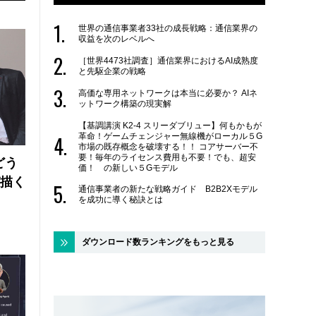
世界の通信事業者33社の成長戦略：通信業界の
収益を次のレベルへ
［世界4473社調査］通信業界におけるAI成熟度
と先駆企業の戦略
高価な専用ネットワークは本当に必要か？ AIネ
ットワーク構築の現実解
【基調講演 K2-4 スリーダブリュー】何もかもが
革命！ゲームチェンジャー無線機がローカル５G
市場の既存概念を破壊する！！ コアサーバー不
要！毎年のライセンス費用も不要！でも、超安
どう
価！ の新しい５Gモデル
が描く
通信事業者の新たな戦略ガイド B2B2Xモデル
を成功に導く秘訣とは
ダウンロード数ランキングをもっと見る