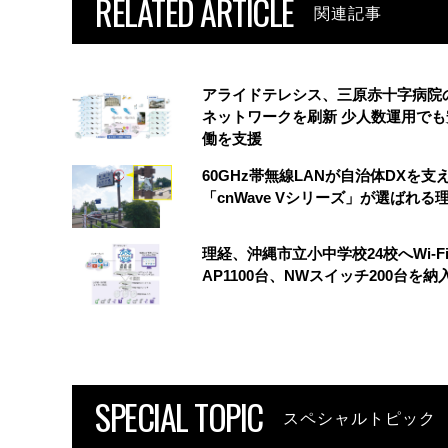
RELATED ARTICLE
関連記事
アライドテレシス、三原赤十字病院
ネットワークを刷新 少人数運用でも
働を支援
60GHz帯無線LANが自治体DXを支
「cnWave Vシリーズ」が選ばれる
理経、沖縄市立小中学校24校へWi-Fi
AP1100台、NWスイッチ200台を納
SPECIAL TOPIC
スペシャルトピック