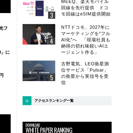
MEEQ、楽天モバイル
回線を先行提供 ドコ
モ回線はeSIM提供開始
NTTドコモ、2027年に
と光フ
マーケティングを“フル
AI化”へ 「現場社員も
納得の切れ味鋭いAIエ
0」に
ージェント作る」
古野電気、LEO衛星測
位サービス「Pulsar」
2兆円
の衛星から実信号を受
信
アクセスランキング一覧
DOWNLOAD
WHITE PAPER RANKING