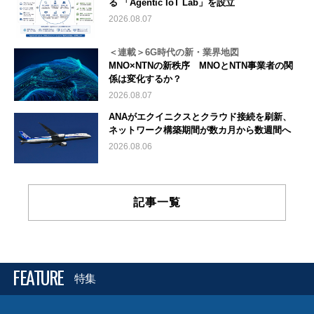
る 「Agentic IoT Lab」を設立
2026.08.07
＜連載＞6G時代の新・業界地図
MNO×NTNの新秩序 MNOとNTN事業者の関
係は変化するか？
2026.08.07
ANAがエクイニクスとクラウド接続を刷新、
ネットワーク構築期間が数カ月から数週間へ
2026.08.06
記事一覧
FEATURE
特集