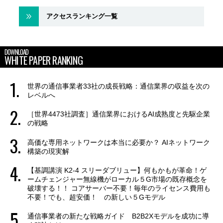
アクセスランキング一覧
DOWNLOAD
WHITE PAPER RANKING
世界の通信事業者33社の成長戦略：通信業界の収益を次の
レベルへ
［世界4473社調査］通信業界におけるAI成熟度と先駆企業
の戦略
高価な専用ネットワークは本当に必要か？ AIネットワーク
構築の現実解
【基調講演 K2-4 スリーダブリュー】何もかもが革命！ゲ
ームチェンジャー無線機がローカル５G市場の既存概念を
破壊する！！ コアサーバー不要！毎年のライセンス費用も
不要！でも、超安価！ の新しい５Gモデル
通信事業者の新たな戦略ガイド B2B2Xモデルを成功に導