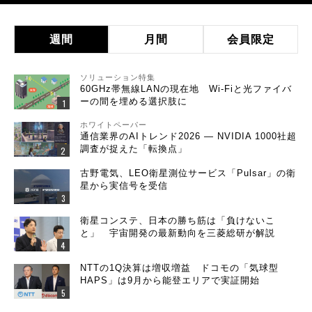
週間
月間
会員限定
ソリューション特集
60GHz帯無線LANの現在地 Wi-Fiと光ファイバ
ーの間を埋める選択肢に
ホワイトペーパー
通信業界のAIトレンド2026 ― NVIDIA 1000社超
調査が捉えた「転換点」
古野電気、LEO衛星測位サービス「Pulsar」の衛
星から実信号を受信
衛星コンステ、日本の勝ち筋は「負けないこ
と」 宇宙開発の最新動向を三菱総研が解説
NTTの1Q決算は増収増益 ドコモの「気球型
HAPS」は9月から能登エリアで実証開始