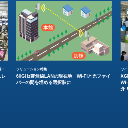
結！
ソリューション特集
ワイ
スレ
60GHz帯無線LANの現在地 Wi-Fiと光ファイ
XG
バーの間を埋める選択肢に
W
介