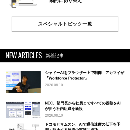
動的に切り替え
スペシャルトピック一覧
NEW ARTICLES
新着記事
シャドーAIをブラウザー上で制御 アカマイが
「Workforce Protector」
2026.08.10
NEC、部門長から社員まですべての役割をAI
が担う社内組織を新設
2026.08.10
ドコモとサムスン、AIで通信速度の低下を予
測・防止する技術の実証に成功