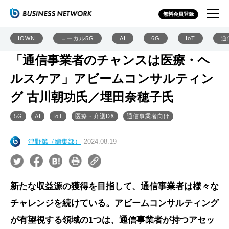
無料会員登録
IOWN
ローカル5G
AI
6G
IoT
通
「通信事業者のチャンスは医療・ヘ
ルスケア」アビームコンサルティン
グ 古川朝功氏／埋田奈穂子氏
5G
AI
IoT
医療・介護DX
通信事業者向け
津野篤（編集部）
2024.08.19
新たな収益源の獲得を目指して、通信事業者は様々な
チャレンジを続けている。アビームコンサルティング
が有望視する領域の1つは、通信事業者が持つアセッ