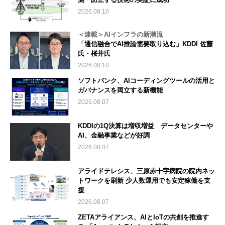
2026.08.10
＜連載＞AIインフラの新潮流
「通信融合でAI推論需要取り込む」KDDI 佐藤
氏・桜井氏
2026.08.10
ソフトバンク、AIコーディングツールの活用と
ガバナンスを両立する新機能
2026.08.07
KDDIの1Q決算は増収増益 データセンターや
AI、金融事業などが好調
2026.08.07
アライドテレシス、三原赤十字病院の院内ネッ
トワークを刷新 少人数運用でも安定稼働を支
援
2026.08.07
ZETAアライアンス、AIとIoTの共創を推進す