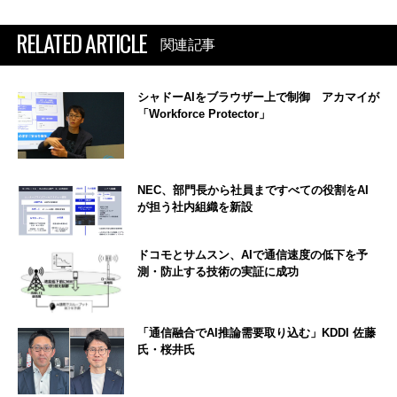
RELATED ARTICLE
関連記事
シャドーAIをブラウザー上で制御 アカマイが
「Workforce Protector」
NEC、部門長から社員まですべての役割をAI
が担う社内組織を新設
ドコモとサムスン、AIで通信速度の低下を予
測・防止する技術の実証に成功
「通信融合でAI推論需要取り込む」KDDI 佐藤
氏・桜井氏