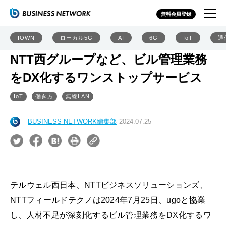
無料会員登録
IOWN
ローカル5G
AI
6G
IoT
通
NTT西グループなど、ビル管理業務
をDX化するワンストップサービス
IoT
働き方
無線LAN
BUSINESS NETWORK編集部
2024.07.25
テルウェル西日本、NTTビジネスソリューションズ、
NTTフィールドテクノは2024年7月25日、ugoと協業
し、人材不足が深刻化するビル管理業務をDX化するワ