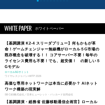
WHITE PAPER
ホワイトペーパー
【基調講演 K2-4 スリーダブリュー】何もかもが革
命！ゲームチェンジャー無線機がローカル５G市場の
既存概念を破壊する！！ コアサーバー不要！毎年の
ライセンス費用も不要！でも、超安価！ の新しい５
Gモデル
ローカル5Gサミット
ワイヤレスジャパン×WTP 2026
高価な専用ネットワークは本当に必要か？ AIネット
ワーク構築の現実解
SB C&S株式会社／日本ヒューレット・パッカード合同会社
【基調講演・総務省 佐藤移動通信企画官】ローカル