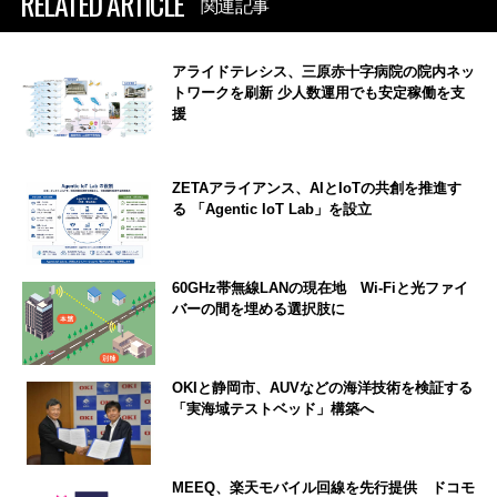
RELATED ARTICLE
関連記事
アライドテレシス、三原赤十字病院の院内ネッ
トワークを刷新 少人数運用でも安定稼働を支
援
ZETAアライアンス、AIとIoTの共創を推進す
る 「Agentic IoT Lab」を設立
60GHz帯無線LANの現在地 Wi-Fiと光ファイ
バーの間を埋める選択肢に
OKIと静岡市、AUVなどの海洋技術を検証する
「実海域テストベッド」構築へ
MEEQ、楽天モバイル回線を先行提供 ドコモ