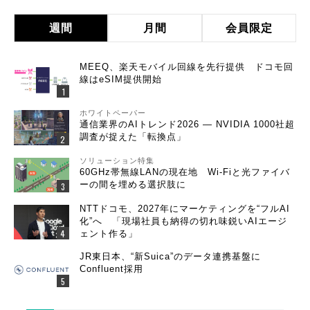
週間
月間
会員限定
MEEQ、楽天モバイル回線を先行提供 ドコモ回
線はeSIM提供開始
ホワイトペーパー
通信業界のAIトレンド2026 ― NVIDIA 1000社超
調査が捉えた「転換点」
ソリューション特集
60GHz帯無線LANの現在地 Wi-Fiと光ファイバ
ーの間を埋める選択肢に
NTTドコモ、2027年にマーケティングを“フルAI
化”へ 「現場社員も納得の切れ味鋭いAIエージ
ェント作る」
JR東日本、“新Suica”のデータ連携基盤に
Confluent採用