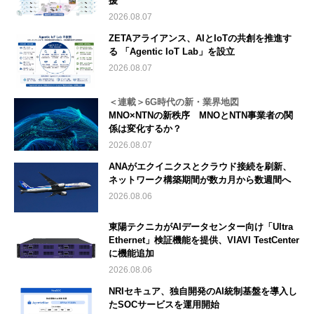
援
2026.08.07
ZETAアライアンス、AIとIoTの共創を推進す
る 「Agentic IoT Lab」を設立
2026.08.07
＜連載＞6G時代の新・業界地図
MNO×NTNの新秩序 MNOとNTN事業者の関
係は変化するか？
2026.08.07
ANAがエクイニクスとクラウド接続を刷新、
ネットワーク構築期間が数カ月から数週間へ
2026.08.06
東陽テクニカがAIデータセンター向け「Ultra
Ethernet」検証機能を提供、VIAVI TestCenter
に機能追加
2026.08.06
NRIセキュア、独自開発のAI統制基盤を導入し
たSOCサービスを運用開始