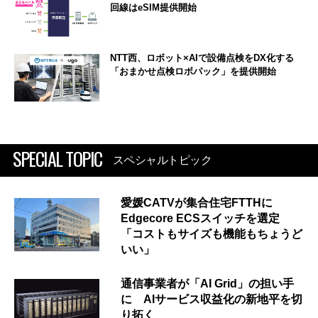
回線はeSIM提供開始
NTT西、ロボット×AIで設備点検をDX化する
「おまかせ点検ロボパック」を提供開始
SPECIAL TOPIC
スペシャルトピック
愛媛CATVが集合住宅FTTHに
Edgecore ECSスイッチを選定
「コストもサイズも機能もちょうど
いい」
通信事業者が「AI Grid」の担い手
に AIサービス収益化の新地平を切
り拓く