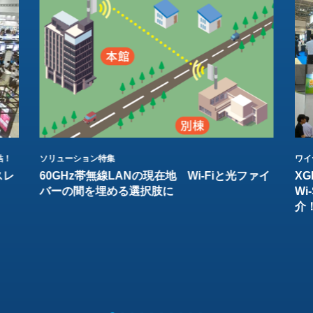
結！
ソリューション特集
ワイ
スレ
60GHz帯無線LANの現在地 Wi-Fiと光ファイ
XG
バーの間を埋める選択肢に
W
介