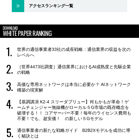
アクセスランキング一覧
DOWNLOAD
WHITE PAPER RANKING
世界の通信事業者33社の成長戦略：通信業界の収益を次の
レベルへ
［世界4473社調査］通信業界におけるAI成熟度と先駆企業
の戦略
高価な専用ネットワークは本当に必要か？ AIネットワーク
構築の現実解
【基調講演 K2-4 スリーダブリュー】何もかもが革命！ゲ
ームチェンジャー無線機がローカル５G市場の既存概念を
破壊する！！ コアサーバー不要！毎年のライセンス費用も
不要！でも、超安価！ の新しい５Gモデル
通信事業者の新たな戦略ガイド B2B2Xモデルを成功に導
く秘訣とは