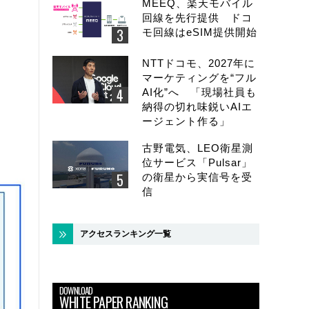
MEEQ、楽天モバイル
回線を先行提供 ドコ
モ回線はeSIM提供開始
NTTドコモ、2027年に
マーケティングを“フル
AI化”へ 「現場社員も
納得の切れ味鋭いAIエ
ージェント作る」
古野電気、LEO衛星測
位サービス「Pulsar」
の衛星から実信号を受
信
アクセスランキング一覧
DOWNLOAD
WHITE PAPER RANKING