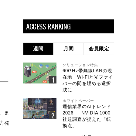
ACCESS RANKING
週間
月間
会員限定
ソリューション特集
60GHz帯無線LANの現
在地 Wi-Fiと光ファイ
バーの間を埋める選択
肢に
ホワイトペーパー
通信業界のAIトレンド
。ま
2026 ― NVIDIA 1000
社超調査が捉えた「転
力発
換点」