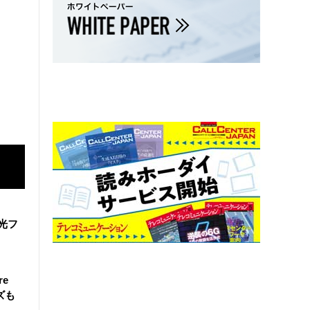
と光フ
re
ズも