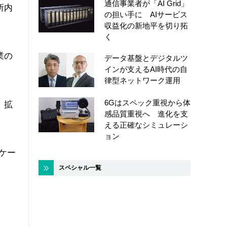
通信事業者が「AI Grid」
所内
の担い手に AIサービス
収益化の新地平を切り拓
く
業の
データ基盤とデジタルツ
インが支えるAI時代の自
律型ネットワーク運用
6Gはスペック重視から体
、拡
感品質重視へ 進化を支
える正確なシミュレーシ
ョン
ケー
スペシャル一覧