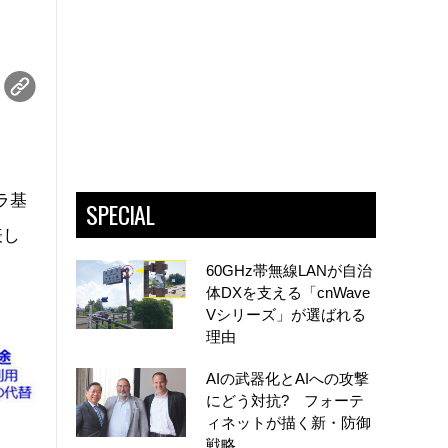
ラ基
SPECIAL
表し
60GHz帯無線LANが自治
体DXを支える「cnWave
Vシリーズ」が選ばれる
理由
AIの武器化とAIへの攻撃
にどう対抗? フォーテ
ィネットが描く新・防御
戦略