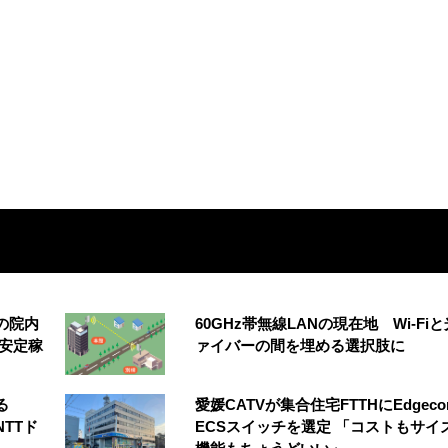
の院内
60GHz帯無線LANの現在地 Wi-Fi
安定稼
ァイバーの間を埋める選択肢に
る
愛媛CATVが集合住宅FTTHにEdgeco
NTTド
ECSスイッチを選定 「コストもサイ