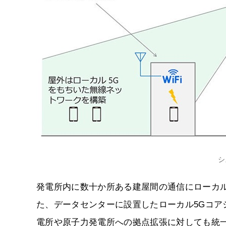
シ
発電所内に数十か所ある建屋間の通信にローカ
た、データセンターに設置したローカル5Gコ
電所や原子力発電所への拠点拡張に対しても統