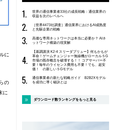
世界の通信事業者33社の成長戦略：通信業界の
収益を次のレベルへ
［世界4473社調査］通信業界におけるAI成熟度
と先駆企業の戦略
高価な専用ネットワークは本当に必要か？ AIネ
ットワーク構築の現実解
【基調講演 K2-4 スリーダブリュー】何もかもが
ルに
革命！ゲームチェンジャー無線機がローカル５G
市場の既存概念を破壊する！！ コアサーバー不
要！毎年のライセンス費用も不要！でも、超安
価！ の新しい５Gモデル
通信事業者の新たな戦略ガイド B2B2Xモデル
らの
を成功に導く秘訣とは
末に
ダウンロード数ランキングをもっと見る