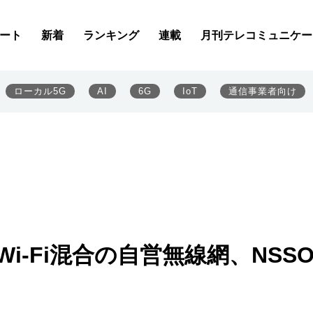
ート
新着
ランキング
連載
月刊テレコミュニケー
ローカル5G
AI
6G
IoT
通信事業者向け
i-Fi混合の自営無線網、NSSO