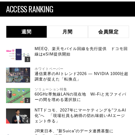
ACCESS RANKING
週間
月間
会員限定
MEEQ、楽天モバイル回線を先行提供 ドコモ回
線はeSIM提供開始
ホワイトペーパー
通信業界のAIトレンド2026 ― NVIDIA 1000社超
調査が捉えた「転換点」
ソリューション特集
60GHz帯無線LANの現在地 Wi-Fiと光ファイバ
ーの間を埋める選択肢に
NTTドコモ、2027年にマーケティングを“フルAI
化”へ 「現場社員も納得の切れ味鋭いAIエージ
ェント作る」
JR東日本、“新Suica”のデータ連携基盤に