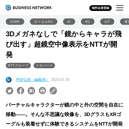
無料会員登録
IOWN
ローカル5G
AI
6G
IoT
通
3Dメガネなしで「鏡からキャラが飛
び出す」超鏡空中像表示をNTTが開
発
NTTグループ
メタバース
坪田弘樹（編集部）
2024.07.26
バーチャルキャラクターが鏡の中と外の空間を自在に
移動――。そんな不思議な映像を、3DグラスもXRゴ
ーグルも装着せずに体験できるシステムをNTTが開発