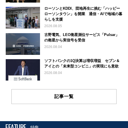
ローソンとKDDI、団地再生に挑む「ハッピー
ローソンタウン」を開業 通信・AIで地域の暮
らしを支援
2026.08.05
古野電気、LEO衛星測位サービス「Pulsar」
の衛星から実信号を受信
2026.08.04
ソフトバンクの1Q決算は増収増益 セブン＆
アイとの「未来型コンビニ」の実現にも意欲
2026.08.04
記事一覧
FEATURE
特集