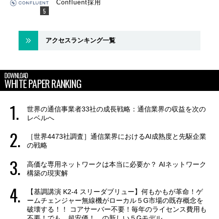
Confluent採用
アクセスランキング一覧
DOWNLOAD
WHITE PAPER RANKING
世界の通信事業者33社の成長戦略：通信業界の収益を次の
レベルへ
［世界4473社調査］通信業界におけるAI成熟度と先駆企業
の戦略
高価な専用ネットワークは本当に必要か？ AIネットワーク
構築の現実解
【基調講演 K2-4 スリーダブリュー】何もかもが革命！ゲ
ームチェンジャー無線機がローカル５G市場の既存概念を
破壊する！！ コアサーバー不要！毎年のライセンス費用も
不要！でも、超安価！ の新しい５Gモデル