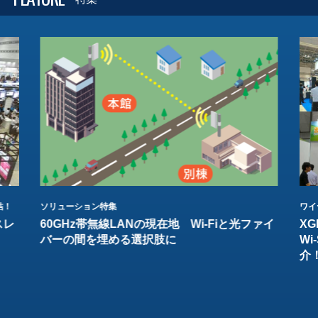
結！
ソリューション特集
ワイ
スレ
60GHz帯無線LANの現在地 Wi-Fiと光ファイ
XG
バーの間を埋める選択肢に
W
介