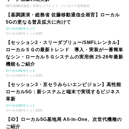
SB C&S株式会社／日本ヒューレット・パッカード合同会社
【基調講演・総務省 佐藤移動通信企画官】ローカル
5Gの更なる普及拡大に向けて
ローカル5Gサミット
ローカル5Gサミット2025
【セッション2・スリーダブリュー/SMFLレンタル】
ローカル５Ｇの最新トレンド 導入・実装が一番簡単
なシン・ローカル５Ｇシステムの実用例 25-26年最新
機能もご紹介
ローカル5Gサミット
ローカル5Gサミット2025
【セッション3・京セラみらいエンビジョン】高性能
ローカル5G：新システムと端末で実現するビジネス
革新
ローカル5Gサミット
ローカル5Gサミット2025
【iD】ローカル5G基地局 All-In-One、次世代機種の
ご紹介