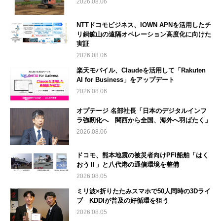
2026.08.06
NTTドコモビジネス、IOWN APNを活用したチ
リ銅鉱山の遠隔オペレーション高度化に向けた
実証
2026.08.06
楽天モバイル、Claudeを活用して「Rakuten
AI for Business」をアップデート
2026.08.06
オプテージ 名部社長「日本のデジタルインフ
ラ強靭化へ 関西から全国、海外へ羽ばたく」
2026.08.06
ドコモ、熊本地震の被災者向けPFI船舶「はく
おうⅡ」と八代港の通信環境を整備
2026.08.05
ミリ波×折りたたみスマホで50人同時の3Dライ
ブ KDDIが普及の好循環を狙う
2026.08.05