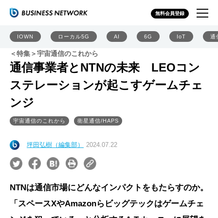
無料会員登録
IOWN
ローカル5G
AI
6G
IoT
通
＜特集＞宇宙通信のこれから
通信事業者とNTNの未来 LEOコン
ステレーションが起こすゲームチェ
ンジ
宇宙通信のこれから
衛星通信/HAPS
坪田弘樹（編集部）
2024.07.22
NTNは通信市場にどんなインパクトをもたらすのか。
「スペースXやAmazonらビッグテックはゲームチェ