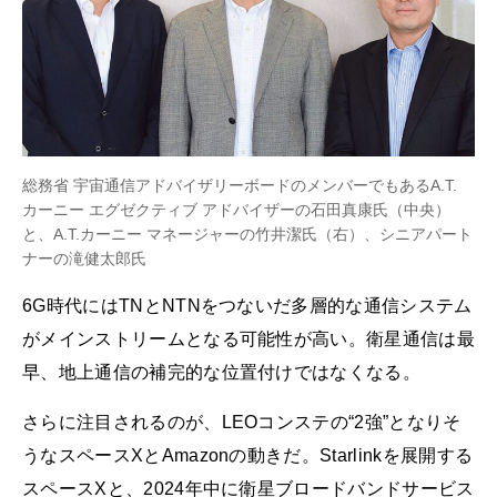
総務省 宇宙通信アドバイザリーボードのメンバーでもあるA.T.
カーニー エグゼクティブ アドバイザーの石田真康氏（中央）
と、A.T.カーニー マネージャーの竹井潔氏（右）、シニアパート
ナーの滝健太郎氏
6G時代にはTNとNTNをつないだ多層的な通信システム
がメインストリームとなる可能性が高い。衛星通信は最
早、地上通信の補完的な位置付けではなくなる。
さらに注目されるのが、LEOコンステの“2強”となりそ
うなスペースXとAmazonの動きだ。Starlinkを展開する
スペースXと、2024年中に衛星ブロードバンドサービス