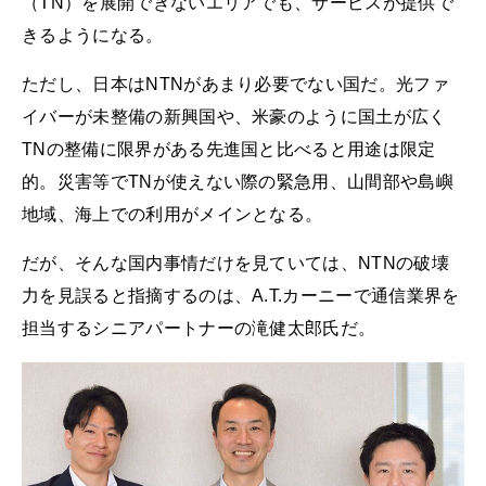
（TN）を展開できないエリアでも、サービスが提供で
きるようになる。
ただし、日本はNTNがあまり必要でない国だ。光ファ
イバーが未整備の新興国や、米豪のように国土が広く
TNの整備に限界がある先進国と比べると用途は限定
的。災害等でTNが使えない際の緊急用、山間部や島嶼
地域、海上での利用がメインとなる。
だが、そんな国内事情だけを見ていては、NTNの破壊
力を見誤ると指摘するのは、A.T.カーニーで通信業界を
担当するシニアパートナーの滝健太郎氏だ。