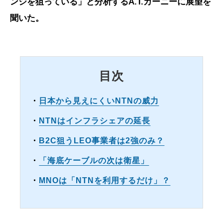
ンジを狙っている」と分析するA.T.カーニーに展望を
聞いた。
目次
・
日本から見えにくいNTNの威力
・
NTNはインフラシェアの延長
・
B2C狙うLEO事業者は2強のみ？
・
「海底ケーブルの次は衛星」
・
MNOは「NTNを利用するだけ」？