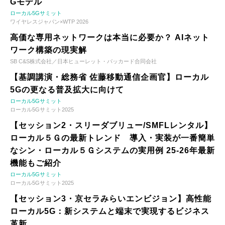
Gモデル
ローカル5Gサミット
ワイヤレスジャパン×WTP 2026
高価な専用ネットワークは本当に必要か？ AIネット
ワーク構築の現実解
SB C&S株式会社／日本ヒューレット・パッカード合同会社
【基調講演・総務省 佐藤移動通信企画官】ローカル
5Gの更なる普及拡大に向けて
ローカル5Gサミット
ローカル5Gサミット2025
【セッション2・スリーダブリュー/SMFLレンタル】
ローカル５Ｇの最新トレンド 導入・実装が一番簡単
なシン・ローカル５Ｇシステムの実用例 25-26年最新
機能もご紹介
ローカル5Gサミット
ローカル5Gサミット2025
【セッション3・京セラみらいエンビジョン】高性能
ローカル5G：新システムと端末で実現するビジネス
革新