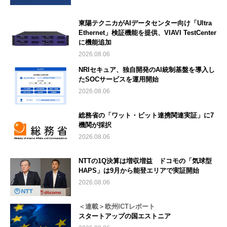
東陽テクニカがAIデータセンター向け「Ultra
Ethernet」検証機能を提供、VIAVI TestCenter
に機能追加
2026.08.06
NRIセキュア、独自開発のAI統制基盤を導入し
たSOCサービスを運用開始
2026.08.06
総務省の「ワット・ビット連携関連実証」に7
機関が採択
2026.08.06
NTTの1Q決算は増収増益 ドコモの「気球型
HAPS」は9月から能登エリアで実証開始
2026.08.06
＜連載＞欧州ICTレポート
スタートアップの国エストニア