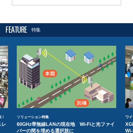
FEATURE
特集
結！
ソリューション特集
ワイ
スレ
60GHz帯無線LANの現在地 Wi-Fiと光ファイ
XG
バーの間を埋める選択肢に
W