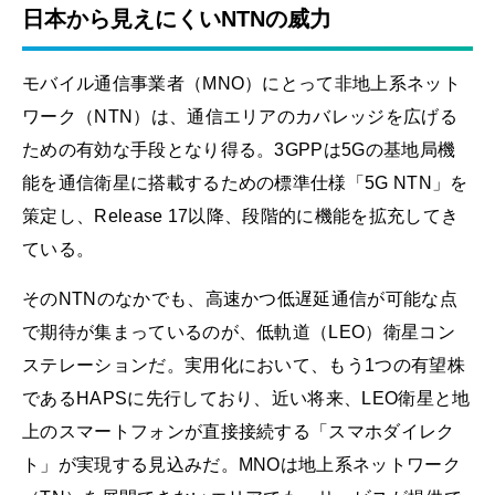
日本から見えにくいNTNの威力
モバイル通信事業者（MNO）にとって非地上系ネット
ワーク（NTN）は、通信エリアのカバレッジを広げる
ための有効な手段となり得る。3GPPは5Gの基地局機
能を通信衛星に搭載するための標準仕様「5G NTN」を
策定し、Release 17以降、段階的に機能を拡充してき
ている。
そのNTNのなかでも、高速かつ低遅延通信が可能な点
で期待が集まっているのが、低軌道（LEO）衛星コン
ステレーションだ。実用化において、もう1つの有望株
であるHAPSに先行しており、近い将来、LEO衛星と地
上のスマートフォンが直接接続する「スマホダイレク
ト」が実現する見込みだ。MNOは地上系ネットワーク