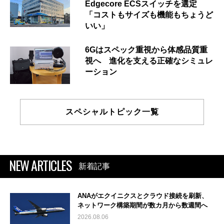
Edgecore ECSスイッチを選定
「コストもサイズも機能もちょうど
いい」
6Gはスペック重視から体感品質重
視へ 進化を支える正確なシミュレ
ーション
スペシャルトピック一覧
NEW ARTICLES
新着記事
ANAがエクイニクスとクラウド接続を刷新、
ネットワーク構築期間が数カ月から数週間へ
2026.08.06