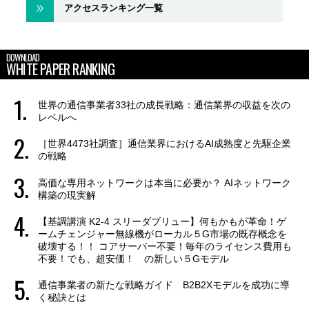
アクセスランキング一覧
DOWNLOAD
WHITE PAPER RANKING
世界の通信事業者33社の成長戦略：通信業界の収益を次の
レベルへ
［世界4473社調査］通信業界におけるAI成熟度と先駆企業
の戦略
高価な専用ネットワークは本当に必要か？ AIネットワーク
構築の現実解
【基調講演 K2-4 スリーダブリュー】何もかもが革命！ゲ
ームチェンジャー無線機がローカル５G市場の既存概念を
破壊する！！ コアサーバー不要！毎年のライセンス費用も
不要！でも、超安価！ の新しい５Gモデル
通信事業者の新たな戦略ガイド B2B2Xモデルを成功に導
く秘訣とは