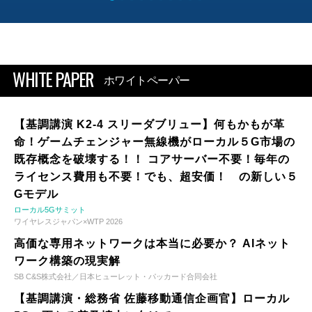
WHITE PAPER
ホワイトペーパー
【基調講演 K2-4 スリーダブリュー】何もかもが革
命！ゲームチェンジャー無線機がローカル５G市場の
既存概念を破壊する！！ コアサーバー不要！毎年の
ライセンス費用も不要！でも、超安価！ の新しい５
Gモデル
ローカル5Gサミット
ワイヤレスジャパン×WTP 2026
高価な専用ネットワークは本当に必要か？ AIネット
ワーク構築の現実解
SB C&S株式会社／日本ヒューレット・パッカード合同会社
【基調講演・総務省 佐藤移動通信企画官】ローカル