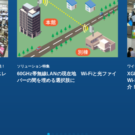
結！
ソリューション特集
ワイ
スレ
60GHz帯無線LANの現在地 Wi-Fiと光ファイ
XG
バーの間を埋める選択肢に
W
介