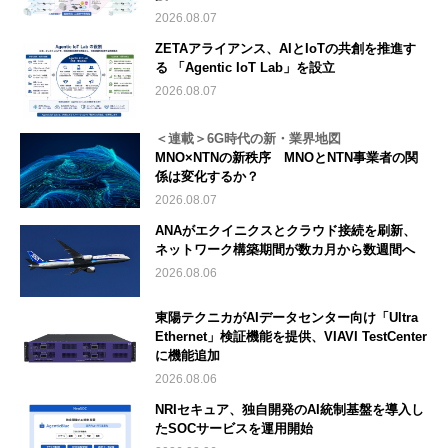
2026.08.07
ZETAアライアンス、AIとIoTの共創を推進す
る 「Agentic IoT Lab」を設立
2026.08.07
＜連載＞6G時代の新・業界地図
MNO×NTNの新秩序 MNOとNTN事業者の関
係は変化するか？
2026.08.07
ANAがエクイニクスとクラウド接続を刷新、
ネットワーク構築期間が数カ月から数週間へ
2026.08.06
東陽テクニカがAIデータセンター向け「Ultra
Ethernet」検証機能を提供、VIAVI TestCenter
に機能追加
2026.08.06
NRIセキュア、独自開発のAI統制基盤を導入し
たSOCサービスを運用開始