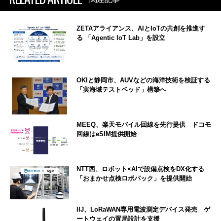
ZETAアライアンス、AIとIoTの共創を推進す
る 「Agentic IoT Lab」を設立
OKIと静岡市、AUVなどの海洋技術を検証する
「実海域テストベッド」構築へ
MEEQ、楽天モバイル回線を先行提供 ドコモ
回線はeSIM提供開始
NTT西、ロボット×AIで設備点検をDX化する
「おまかせ点検ロボパック」を提供開始
IIJ、LoRaWAN専用電波測定デバイス発売 ゲ
ートウェイの置局設計を支援