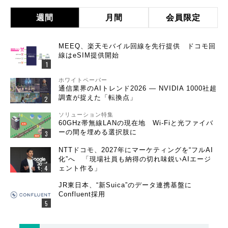
週間
月間
会員限定
MEEQ、楽天モバイル回線を先行提供 ドコモ回
線はeSIM提供開始
ホワイトペーパー
通信業界のAIトレンド2026 ― NVIDIA 1000社超
調査が捉えた「転換点」
ソリューション特集
60GHz帯無線LANの現在地 Wi-Fiと光ファイバ
ーの間を埋める選択肢に
NTTドコモ、2027年にマーケティングを“フルAI
化”へ 「現場社員も納得の切れ味鋭いAIエージ
ェント作る」
JR東日本、“新Suica”のデータ連携基盤に
Confluent採用