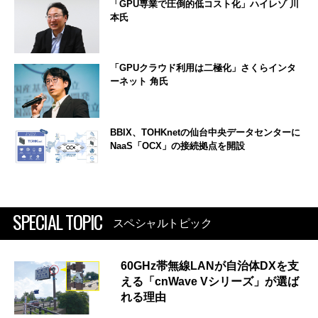
「GPU専業で圧倒的低コスト化」ハイレゾ 川
本氏
「GPUクラウド利用は二極化」さくらインタ
ーネット 角氏
BBIX、TOHKnetの仙台中央データセンターに
NaaS「OCX」の接続拠点を開設
SPECIAL TOPIC
スペシャルトピック
60GHz帯無線LANが自治体DXを支
える「cnWave Vシリーズ」が選ば
れる理由