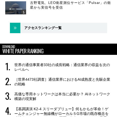
古野電気、LEO衛星測位サービス「Pulsar」の衛
星から実信号を受信
アクセスランキング一覧
DOWNLOAD
WHITE PAPER RANKING
世界の通信事業者33社の成長戦略：通信業界の収益を次の
レベルへ
［世界4473社調査］通信業界におけるAI成熟度と先駆企業
の戦略
高価な専用ネットワークは本当に必要か？ AIネットワーク
構築の現実解
【基調講演 K2-4 スリーダブリュー】何もかもが革命！ゲ
ームチェンジャー無線機がローカル５G市場の既存概念を