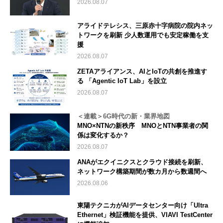
2026.08.07
アライドテレシス、三原赤十字病院の院内ネッ
トワークを刷新 少人数運用でも安定稼働を支
援
2026.08.07
ZETAアライアンス、AIとIoTの共創を推進す
る 「Agentic IoT Lab」を設立
2026.08.07
＜連載＞6G時代の新・業界地図
MNO×NTNの新秩序 MNOとNTN事業者の関
係は変化するか？
2026.08.07
ANAがエクイニクスとクラウド接続を刷新、
ネットワーク構築期間が数カ月から数週間へ
2026.08.06
東陽テクニカがAIデータセンター向け「Ultra
Ethernet」検証機能を提供、VIAVI TestCenter