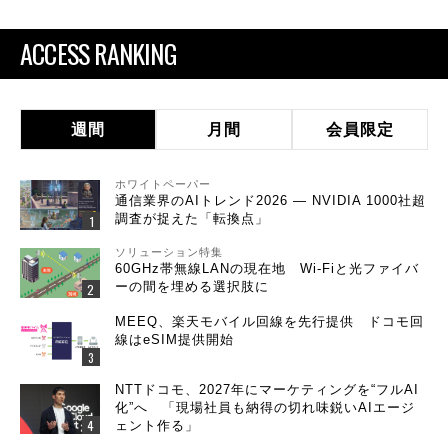
ACCESS RANKING
週間
月間
会員限定
ホワイトペーパー
通信業界のAIトレンド2026 ― NVIDIA 1000社超
調査が捉えた「転換点」
ソリューション特集
60GHz帯無線LANの現在地 Wi-Fiと光ファイバ
ーの間を埋める選択肢に
MEEQ、楽天モバイル回線を先行提供 ドコモ回
線はeSIM提供開始
NTTドコモ、2027年にマーケティングを“フルAI
化”へ 「現場社員も納得の切れ味鋭いAIエージ
ェント作る」