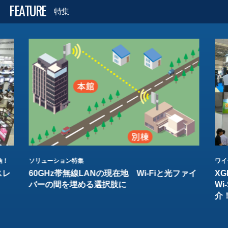
FEATURE
特集
結！
ソリューション特集
ワイ
スレ
60GHz帯無線LANの現在地 Wi-Fiと光ファイ
XG
バーの間を埋める選択肢に
W
介