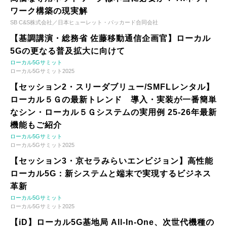
ワーク構築の現実解
SB C&S株式会社／日本ヒューレット・パッカード合同会社
【基調講演・総務省 佐藤移動通信企画官】ローカル
5Gの更なる普及拡大に向けて
ローカル5Gサミット
ローカル5Gサミット2025
【セッション2・スリーダブリュー/SMFLレンタル】
ローカル５Ｇの最新トレンド 導入・実装が一番簡単
なシン・ローカル５Ｇシステムの実用例 25-26年最新
機能もご紹介
ローカル5Gサミット
ローカル5Gサミット2025
【セッション3・京セラみらいエンビジョン】高性能
ローカル5G：新システムと端末で実現するビジネス
革新
ローカル5Gサミット
ローカル5Gサミット2025
【iD】ローカル5G基地局 All-In-One、次世代機種の