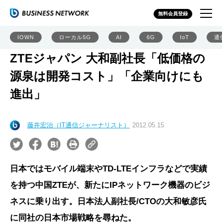
無料会員登録
IOWN
ローカル5G
AI
6G
IoT
通
ZTEジャパン 大和副社長「低価格の
源泉は開発コスト」「企業向けにも
進出」
藤井宏治（IT通信ジャーナリスト）
2012.05.15
日本ではモバイル端末やTD-LTEインフラなどで実績
を持つ中国ZTEが、新たにIPネットワーク機器のビジ
ネスに乗り出す。日本法人副社長/CTOの大和敏彦氏
に同社の日本市場戦略を尋ねた。