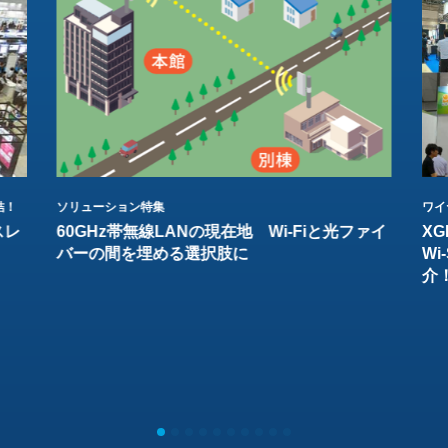
結！
ソリューション特集
ワイ
スレ
60GHz帯無線LANの現在地 Wi-Fiと光ファイ
XG
バーの間を埋める選択肢に
W
介