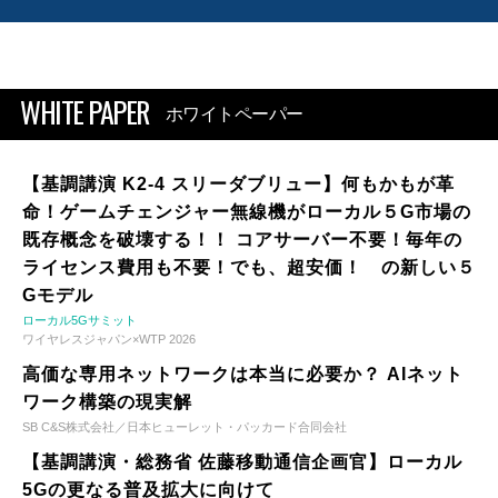
WHITE PAPER
ホワイトペーパー
【基調講演 K2-4 スリーダブリュー】何もかもが革
命！ゲームチェンジャー無線機がローカル５G市場の
既存概念を破壊する！！ コアサーバー不要！毎年の
ライセンス費用も不要！でも、超安価！ の新しい５
Gモデル
ローカル5Gサミット
ワイヤレスジャパン×WTP 2026
高価な専用ネットワークは本当に必要か？ AIネット
ワーク構築の現実解
SB C&S株式会社／日本ヒューレット・パッカード合同会社
【基調講演・総務省 佐藤移動通信企画官】ローカル
5Gの更なる普及拡大に向けて