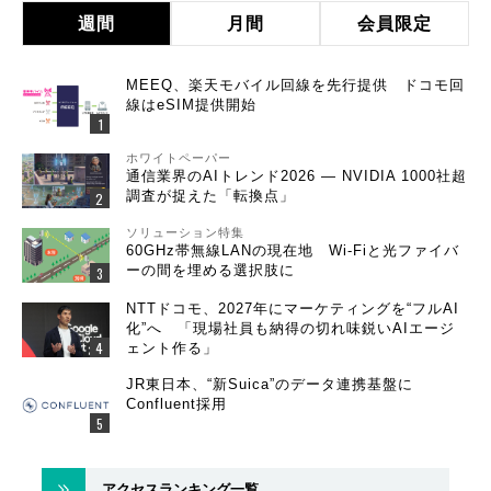
週間
月間
会員限定
MEEQ、楽天モバイル回線を先行提供 ドコモ回
線はeSIM提供開始
ホワイトペーパー
通信業界のAIトレンド2026 ― NVIDIA 1000社超
調査が捉えた「転換点」
ソリューション特集
60GHz帯無線LANの現在地 Wi-Fiと光ファイバ
ーの間を埋める選択肢に
NTTドコモ、2027年にマーケティングを“フルAI
化”へ 「現場社員も納得の切れ味鋭いAIエージ
ェント作る」
JR東日本、“新Suica”のデータ連携基盤に
Confluent採用
アクセスランキング一覧