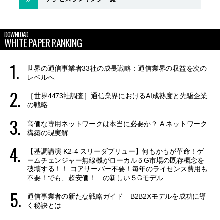
DOWNLOAD
WHITE PAPER RANKING
世界の通信事業者33社の成長戦略：通信業界の収益を次の
レベルへ
［世界4473社調査］通信業界におけるAI成熟度と先駆企業
の戦略
高価な専用ネットワークは本当に必要か？ AIネットワーク
構築の現実解
【基調講演 K2-4 スリーダブリュー】何もかもが革命！ゲ
ームチェンジャー無線機がローカル５G市場の既存概念を
破壊する！！ コアサーバー不要！毎年のライセンス費用も
不要！でも、超安価！ の新しい５Gモデル
通信事業者の新たな戦略ガイド B2B2Xモデルを成功に導
く秘訣とは