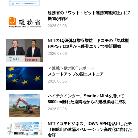
総務省の「ワット・ビット連携関連実証」に7
機関が採択
2026.08.06
NTTの1Q決算は増収増益 ドコモの「気球型
HAPS」は9月から能登エリアで実証開始
2026.08.06
＜連載＞欧州ICTレポート
スタートアップの国エストニア
2026.08.06
ハイテクインター、Starlink Miniを用いて
8000km離れた遠隔地からの建機操縦に成功
2026.08.06
NTTドコモビジネス、IOWN APNを活用したチ
リ銅鉱山の遠隔オペレーション高度化に向けた
実証