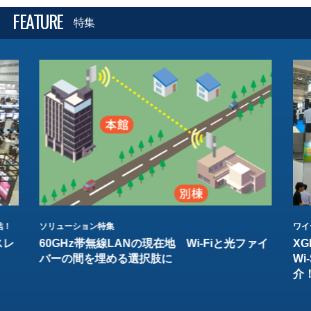
FEATURE
特集
結！
ソリューション特集
ワイ
スレ
60GHz帯無線LANの現在地 Wi-Fiと光ファイ
XG
バーの間を埋める選択肢に
W
介