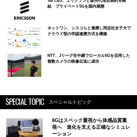
SB C&S、エリクソンと販売代理店契約を締
結 プライベート5Gを国内展開
ネットワン、シスコらと連携し同志社女子大で
クラウド型の学認連携方式を構築
NTT、Jリーグ生中継でローカル5Gを活用した
複数カメラの映像伝送に成功
SPECIAL TOPIC
スペシャルトピック
6Gはスペック重視から体感品質重
視へ 進化を支える正確なシミュレ
ーション