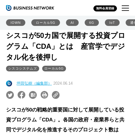
無料会員登録
IOWN
ローカル5G
AI
6G
IoT
通
シスコが50カ国で展開する投資プロ
グラム「CDA」とは 産官学でデジ
タル化を後押し
シスコシステムズ
ローカル5G
坪田弘樹（編集部）
2024.06.14
シスコが50の戦略的重要国に対して展開している投
資プログラム「CDA」。各国の政府・産業界らと共
同でデジタル化を推進するそのプロジェクト数は