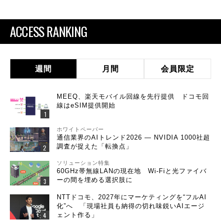
ACCESS RANKING
週間
月間
会員限定
MEEQ、楽天モバイル回線を先行提供 ドコモ回
線はeSIM提供開始
ホワイトペーパー
通信業界のAIトレンド2026 ― NVIDIA 1000社超
調査が捉えた「転換点」
ソリューション特集
60GHz帯無線LANの現在地 Wi-Fiと光ファイバ
ーの間を埋める選択肢に
NTTドコモ、2027年にマーケティングを“フルAI
化”へ 「現場社員も納得の切れ味鋭いAIエージ
ェント作る」