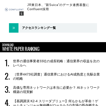
JR東日本、“新Suica”のデータ連携基盤に
Confluent採用
アクセスランキング一覧
DOWNLOAD
WHITE PAPER RANKING
世界の通信事業者33社の成長戦略：通信業界の収益を次の
レベルへ
［世界4473社調査］通信業界におけるAI成熟度と先駆企業
の戦略
高価な専用ネットワークは本当に必要か？ AIネットワーク
構築の現実解
【基調講演 K2-4 スリーダブリュー】何もかもが革命！ゲ
ームチェンジャー無線機がローカル５G市場の既存概念を