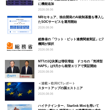
に機能追加
2026.08.06
NRIセキュア、独自開発のAI統制基盤を導入し
たSOCサービスを運用開始
2026.08.06
総務省の「ワット・ビット連携関連実証」に7
機関が採択
2026.08.06
NTTの1Q決算は増収増益 ドコモの「気球型
HAPS」は9月から能登エリアで実証開始
2026.08.06
＜連載＞欧州ICTレポート
スタートアップの国エストニア
2026.08.06
ハイテクインター、Starlink Miniを用いて