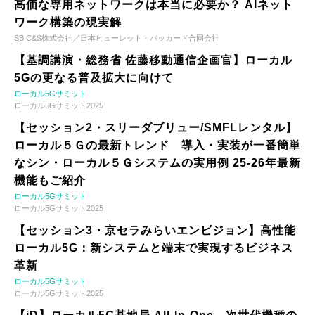
高価な専用ネットワークは本当に必要か？ AIネット
ワーク構築の現実解
SB C&S株式会社／日本ヒューレット・パッカード合同会社
【基調講演・総務省 佐藤移動通信企画官】ローカル
5Gの更なる普及拡大に向けて
ローカル5Gサミット
ローカル5Gサミット2025
【セッション2・スリーダブリュー/SMFLレンタル】
ローカル５Ｇの最新トレンド 導入・実装が一番簡単
なシン・ローカル５Ｇシステムの実用例 25-26年最新
機能もご紹介
ローカル5Gサミット
ローカル5Gサミット2025
【セッション3・京セラみらいエンビジョン】高性能
ローカル5G：新システムと端末で実現するビジネス
革新
ローカル5Gサミット
ローカル5Gサミット2025