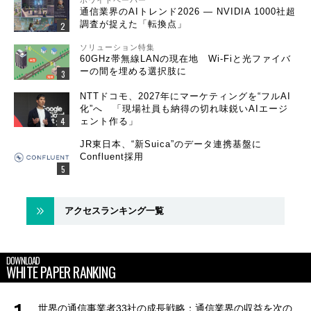
ホワイトペーパー
通信業界のAIトレンド2026 ― NVIDIA 1000社超
調査が捉えた「転換点」
ソリューション特集
60GHz帯無線LANの現在地 Wi-Fiと光ファイバ
ーの間を埋める選択肢に
NTTドコモ、2027年にマーケティングを“フルAI
化”へ 「現場社員も納得の切れ味鋭いAIエージ
ェント作る」
JR東日本、“新Suica”のデータ連携基盤に
Confluent採用
アクセスランキング一覧
DOWNLOAD
WHITE PAPER RANKING
世界の通信事業者33社の成長戦略：通信業界の収益を次の