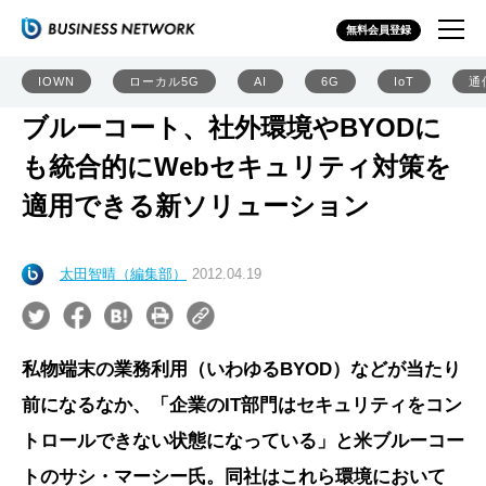
無料会員登録
IOWN
ローカル5G
AI
6G
IoT
通
ブルーコート、社外環境やBYODに
も統合的にWebセキュリティ対策を
適用できる新ソリューション
太田智晴（編集部）
2012.04.19
私物端末の業務利用（いわゆるBYOD）などが当たり
前になるなか、「企業のIT部門はセキュリティをコン
トロールできない状態になっている」と米ブルーコー
トのサシ・マーシー氏。同社はこれら環境において