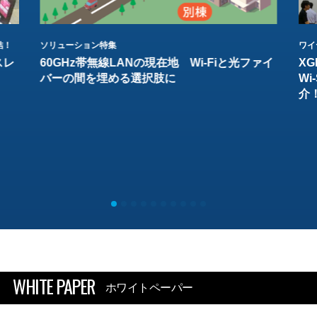
結！
ソリューション特集
ワイ
スレ
60GHz帯無線LANの現在地 Wi-Fiと光ファイ
XG
バーの間を埋める選択肢に
W
介
WHITE PAPER
ホワイトペーパー