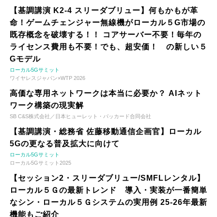
【基調講演 K2-4 スリーダブリュー】何もかもが革
命！ゲームチェンジャー無線機がローカル５G市場の
既存概念を破壊する！！ コアサーバー不要！毎年の
ライセンス費用も不要！でも、超安価！ の新しい５
Gモデル
ローカル5Gサミット
ワイヤレスジャパン×WTP 2026
高価な専用ネットワークは本当に必要か？ AIネット
ワーク構築の現実解
SB C&S株式会社／日本ヒューレット・パッカード合同会社
【基調講演・総務省 佐藤移動通信企画官】ローカル
5Gの更なる普及拡大に向けて
ローカル5Gサミット
ローカル5Gサミット2025
【セッション2・スリーダブリュー/SMFLレンタル】
ローカル５Ｇの最新トレンド 導入・実装が一番簡単
なシン・ローカル５Ｇシステムの実用例 25-26年最新
機能もご紹介