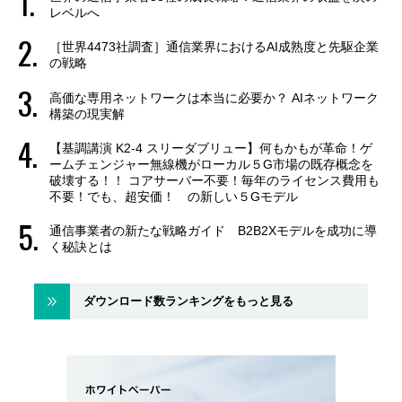
レベルへ
［世界4473社調査］通信業界におけるAI成熟度と先駆企業
の戦略
高価な専用ネットワークは本当に必要か？ AIネットワーク
構築の現実解
【基調講演 K2-4 スリーダブリュー】何もかもが革命！ゲ
ームチェンジャー無線機がローカル５G市場の既存概念を
破壊する！！ コアサーバー不要！毎年のライセンス費用も
不要！でも、超安価！ の新しい５Gモデル
通信事業者の新たな戦略ガイド B2B2Xモデルを成功に導
く秘訣とは
ダウンロード数ランキングをもっと見る