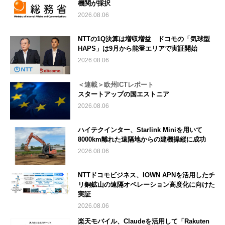
機関が採択
2026.08.06
NTTの1Q決算は増収増益 ドコモの「気球型
HAPS」は9月から能登エリアで実証開始
2026.08.06
＜連載＞欧州ICTレポート
スタートアップの国エストニア
2026.08.06
ハイテクインター、Starlink Miniを用いて
8000km離れた遠隔地からの建機操縦に成功
2026.08.06
NTTドコモビジネス、IOWN APNを活用したチ
リ銅鉱山の遠隔オペレーション高度化に向けた
実証
2026.08.06
楽天モバイル、Claudeを活用して「Rakuten