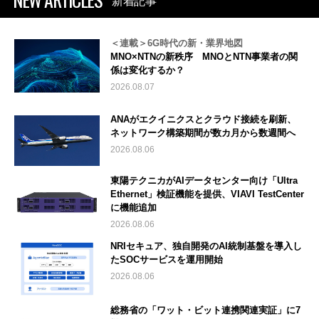
新着記事
＜連載＞6G時代の新・業界地図
MNO×NTNの新秩序 MNOとNTN事業者の関
係は変化するか？
2026.08.07
ANAがエクイニクスとクラウド接続を刷新、
ネットワーク構築期間が数カ月から数週間へ
2026.08.06
東陽テクニカがAIデータセンター向け「Ultra
Ethernet」検証機能を提供、VIAVI TestCenter
に機能追加
2026.08.06
NRIセキュア、独自開発のAI統制基盤を導入し
たSOCサービスを運用開始
2026.08.06
総務省の「ワット・ビット連携関連実証」に7