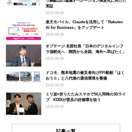
リ銅鉱山の遠隔オペレーション高度化に向けた
実証
2026.08.06
楽天モバイル、Claudeを活用して「Rakuten
AI for Business」をアップデート
2026.08.06
オプテージ 名部社長「日本のデジタルインフ
ラ強靭化へ 関西から全国、海外へ羽ばたく」
2026.08.06
ドコモ、熊本地震の被災者向けPFI船舶「はく
おうⅡ」と八代港の通信環境を整備
2026.08.05
ミリ波×折りたたみスマホで50人同時の3Dライ
ブ KDDIが普及の好循環を狙う
2026.08.05
記事一覧