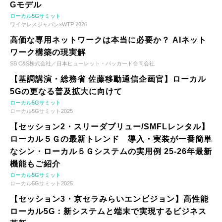
Gモデル
ローカル5Gサミット
ワイヤレスジャパン×WTP 2026
高価な専用ネットワークは本当に必要か？ AIネット
ワーク構築の現実解
SB C&S株式会社／日本ヒューレット・パッカード合同会社
【基調講演・総務省 佐藤移動通信企画官】ローカル
5Gの更なる普及拡大に向けて
ローカル5Gサミット
ローカル5Gサミット2025
【セッション2・スリーダブリュー/SMFLレンタル】
ローカル５Ｇの最新トレンド 導入・実装が一番簡単
なシン・ローカル５Ｇシステムの実用例 25-26年最新
機能もご紹介
ローカル5Gサミット
ローカル5Gサミット2025
【セッション3・京セラみらいエンビジョン】高性能
ローカル5G：新システムと端末で実現するビジネス