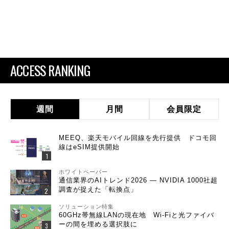
ACCESS RANKING
週間
月間
会員限定
MEEQ、楽天モバイル回線を先行提供 ドコモ回
線はeSIM提供開始
ホワイトペーパー
通信業界のAIトレンド2026 ― NVIDIA 1000社超
調査が捉えた「転換点」
ソリューション特集
60GHz帯無線LANの現在地 Wi-Fiと光ファイバ
ーの間を埋める選択肢に