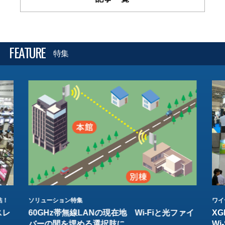
FEATURE
特集
結！
ソリューション特集
ワイ
スレ
60GHz帯無線LANの現在地 Wi-Fiと光ファイ
XG
バーの間を埋める選択肢に
W