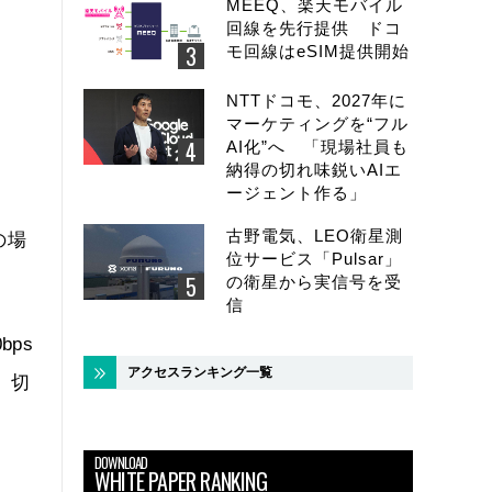
MEEQ、楽天モバイル
回線を先行提供 ドコ
モ回線はeSIM提供開始
NTTドコモ、2027年に
マーケティングを“フル
AI化”へ 「現場社員も
納得の切れ味鋭いAIエ
ージェント作る」
古野電気、LEO衛星測
の場
位サービス「Pulsar」
の衛星から実信号を受
信
ps
アクセスランキング一覧
、切
DOWNLOAD
WHITE PAPER RANKING