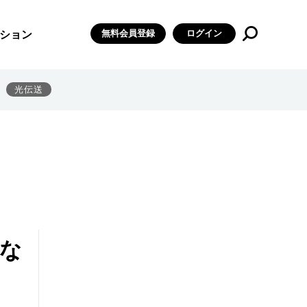
無料会員登録
ログイン
ション
光伝送
断な