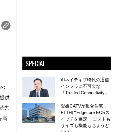
SPECIAL
AIネイティブ時代の通信
インフラに不可欠な
信の
「Trusted Connectivity」
提供
愛媛CATVが集合住宅
続先
FTTHにEdgecore ECSス
を高
イッチを選定 「コストも
サイズも機能もちょうど
いい」