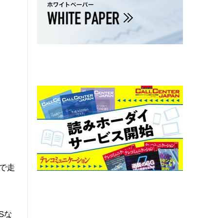
ロで走
Sな