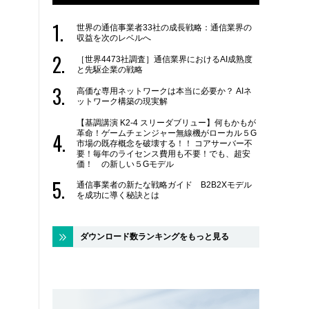
世界の通信事業者33社の成長戦略：通信業界の
収益を次のレベルへ
［世界4473社調査］通信業界におけるAI成熟度
と先駆企業の戦略
高価な専用ネットワークは本当に必要か？ AIネ
ットワーク構築の現実解
【基調講演 K2-4 スリーダブリュー】何もかもが
革命！ゲームチェンジャー無線機がローカル５G
市場の既存概念を破壊する！！ コアサーバー不
要！毎年のライセンス費用も不要！でも、超安
価！ の新しい５Gモデル
通信事業者の新たな戦略ガイド B2B2Xモデル
を成功に導く秘訣とは
ダウンロード数ランキングをもっと見る