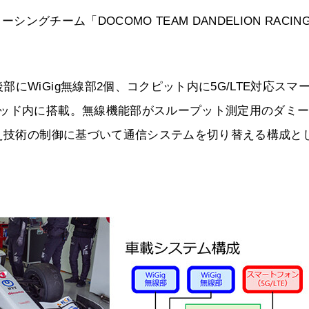
ングチーム「DOCOMO TEAM DANDELION RACIN
WiGig無線部2個、コクピット内に5G/LTE対応スマ
ポッド内に搭載。無線機能部がスループット測定用のダミ
替え技術の制御に基づいて通信システムを切り替える構成と