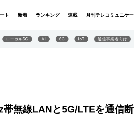
ート
新着
ランキング
連載
月刊テレコミュニケー
ローカル5G
AI
6G
IoT
通信事業者向け
z帯無線LANと5G/LTEを通信