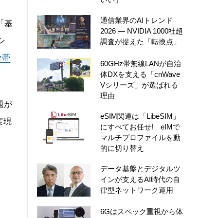
通信業界のAIトレンド
「基
2026 ― NVIDIA 1000社超
シ
調査が捉えた「転換点」
z帯
60GHz帯無線LANが自治
体DXを支える「cnWave
Vシリーズ」が選ばれる
理由
題が
eSIM関連は「LibeSIM」
実現
にすべてお任せ! eIMで
マルチプロファイルを動
的に切り替え
データ基盤とデジタルツ
インが支えるAI時代の自
律型ネットワーク運用
6Gはスペック重視から体