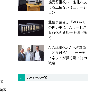
感品質重視へ 進化を支
える正確なシミュレーシ
ョン
通信事業者が「AI Grid」
の担い手に AIサービス
収益化の新地平を切り拓
く
AIの武器化とAIへの攻撃
にどう対抗? フォーテ
ィネットが描く新・防御
戦略
スペシャル一覧
定距
動体