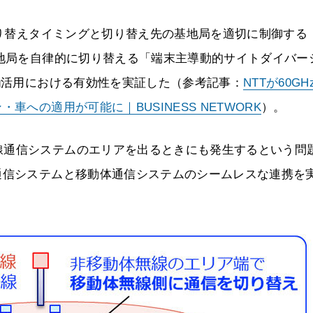
に切り替えタイミングと切り替え先の基地局を適切に制御する
基地局を自律的に切り替える「端末主導動的サイトダイバー
ig活用における有効性を実証した（参考記事：
NTTが60GH
への適用が可能に｜BUSINESS NETWORK
）。
線通信システムのエリアを出るときにも発生するという問
通信システムと移動体通信システムのシームレスな連携を