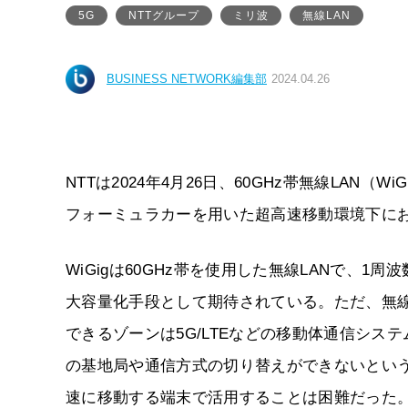
5G
NTTグループ
ミリ波
無線LAN
BUSINESS NETWORK編集部
2024.04.26
NTTは2024年4月26日、60GHz帯無線LAN（
フォーミュラカーを用いた超高速移動環境下に
WiGigは60GHz帯を使用した無線LANで、1
大容量化手段として期待されている。ただ、無線
できるゾーンは5G/LTEなどの移動体通信シ
の基地局や通信方式の切り替えができないとい
速に移動する端末で活用することは困難だった