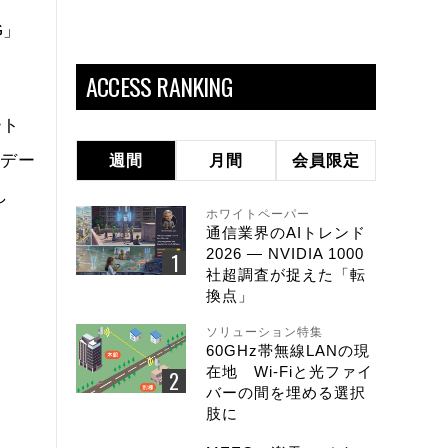
G」
ACCESS RANKING
ート
ーデー
週間
月間
会員限定
し
ホワイトペーパー
通信業界のAIトレンド
2026 ― NVIDIA 1000
社超調査が捉えた「転
換点」
ソリューション特集
60GHz帯無線LANの現
在地 Wi-Fiと光ファイ
バーの間を埋める選択
肢に