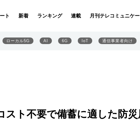
ート
新着
ランキング
連載
月刊テレコミュニケー
ローカル5G
AI
6G
IoT
通信事業者向け
コスト不要で備蓄に適した防災