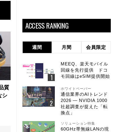
ACCESS RANKING
週間
月間
会員限定
MEEQ、楽天モバイル
回線を先行提供 ドコ
モ回線はeSIM提供開始
品質
ホワイトペーパー
通信業界のAIトレンド
なシ
2026 ― NVIDIA 1000
社超調査が捉えた「転
換点」
ソリューション特集
60GHz帯無線LANの現