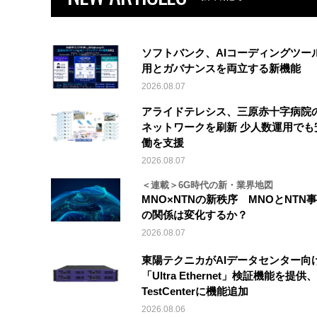
ソフトバンク、AIコーディングツー
用とガバナンスを両立する新機能
2026.08.07
アライドテレシス、三原赤十字病院
ネットワークを刷新 少人数運用でも
働を支援
2026.08.07
＜連載＞6G時代の新・業界地図
MNO×NTNの新秩序 MNOとNTN
の関係は変化するか？
2026.08.07
東陽テクニカがAIデータセンター向
「Ultra Ethernet」検証機能を提供、V
TestCenterに機能追加
2026.08.06