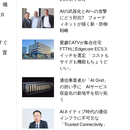
、備
AIの武器化とAIへの攻撃
0
にどう対抗? フォーテ
ィネットが描く新・防御
戦略
すぐ
愛媛CATVが集合住宅
FTTHにEdgecore ECSス
、置
イッチを選定 「コストも
サイズも機能もちょうど
いい」
通信事業者が「AI Grid」
の担い手に AIサービス
収益化の新地平を切り拓
く
AIネイティブ時代の通信
インフラに不可欠な
「Trusted Connectivity」