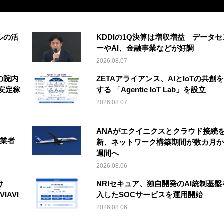
ルの活
KDDIの1Q決算は増収増益 データセ
ーやAI、金融事業などが好調
2026.08.07
の院内
ZETAアライアンス、AIとIoTの共創
安定稼
する 「Agentic IoT Lab」を設立
2026.08.07
ANAがエクイニクスとクラウド接続
事業者
新、ネットワーク構築期間が数カ月か
週間へ
2026.08.06
け
NRIセキュア、独自開発のAI統制基盤
IAVI
入したSOCサービスを運用開始
2026.08.06