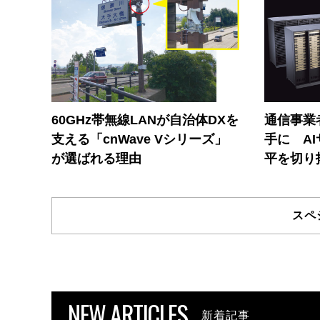
60GHz帯無線LANが自治体DXを
通信事業者
支える「cnWave Vシリーズ」
手に A
が選ばれる理由
平を切り
スペ
NEW ARTICLES
新着記事