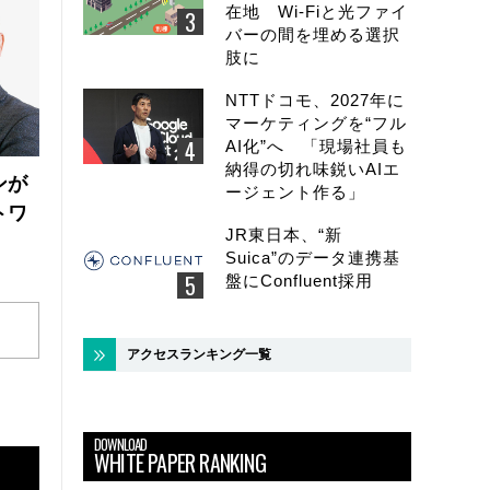
在地 Wi-Fiと光ファイ
バーの間を埋める選択
肢に
NTTドコモ、2027年に
マーケティングを“フル
AI化”へ 「現場社員も
納得の切れ味鋭いAIエ
ンが
ージェント作る」
トワ
JR東日本、“新
Suica”のデータ連携基
盤にConfluent採用
アクセスランキング一覧
DOWNLOAD
WHITE PAPER RANKING