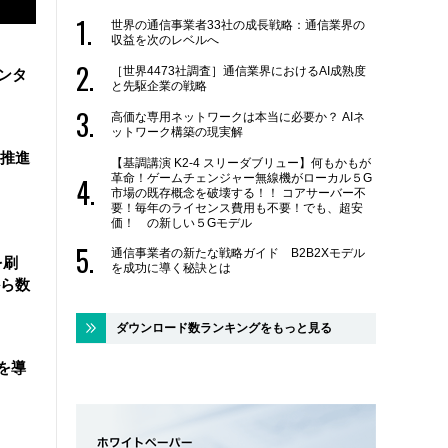
世界の通信事業者33社の成長戦略：通信業界の
収益を次のレベルへ
［世界4473社調査］通信業界におけるAI成熟度
ンタ
と先駆企業の戦略
高価な専用ネットワークは本当に必要か？ AIネ
ットワーク構築の現実解
を推進
【基調講演 K2-4 スリーダブリュー】何もかもが
革命！ゲームチェンジャー無線機がローカル５G
市場の既存概念を破壊する！！ コアサーバー不
要！毎年のライセンス費用も不要！でも、超安
価！ の新しい５Gモデル
通信事業者の新たな戦略ガイド B2B2Xモデル
を刷
を成功に導く秘訣とは
ら数
ダウンロード数ランキングをもっと見る
を導