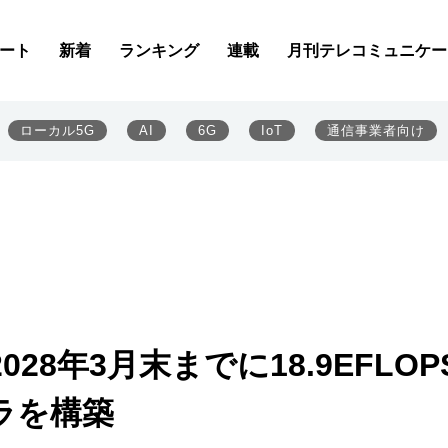
ート
新着
ランキング
連載
月刊テレコミュニケー
ローカル5G
AI
6G
IoT
通信事業者向け
8年3月末までに18.9EFLOP
ラを構築