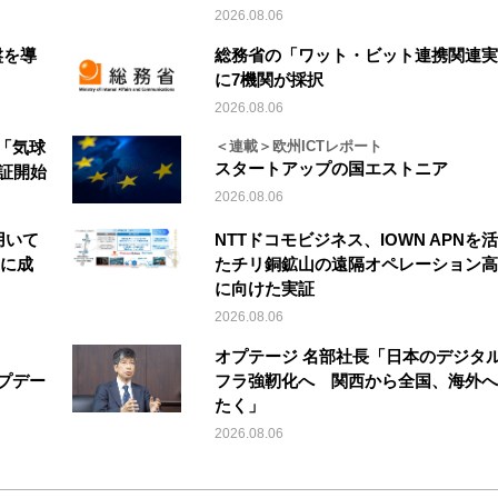
2026.08.06
盤を導
総務省の「ワット・ビット連携関連実
に7機関が採択
2026.08.06
「気球
＜連載＞欧州ICTレポート
スタートアップの国エストニア
実証開始
2026.08.06
を用いて
NTTドコモビジネス、IOWN APNを
縦に成
たチリ銅鉱山の遠隔オペレーション高
に向けた実証
2026.08.06
オプテージ 名部社長「日本のデジタ
アップデー
フラ強靭化へ 関西から全国、海外へ
たく」
2026.08.06