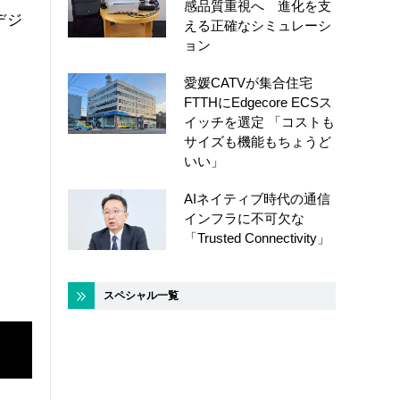
感品質重視へ 進化を支
デジ
える正確なシミュレーシ
ョン
愛媛CATVが集合住宅
FTTHにEdgecore ECSス
イッチを選定 「コストも
サイズも機能もちょうど
いい」
AIネイティブ時代の通信
インフラに不可欠な
「Trusted Connectivity」
スペシャル一覧