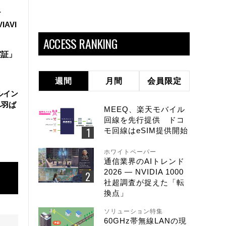
け
IAVI
ACCESS RANKING
実証」
週間
月間
会員限定
ルイン
へ羽ば
MEEQ、楽天モバイル
回線を先行提供 ドコ
モ回線はeSIM提供開始
ホワイトペーパー
通信業界のAIトレンド
2026 ― NVIDIA 1000
社超調査が捉えた「転
換点」
ソリューション特集
60GHz帯無線LANの現