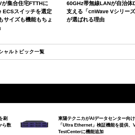
Vが集合住宅FTTHに
60GHz帯無線LANが自治体
ore ECSスイッチを選定
支える「cnWave Vシリー
もサイズも機能もちょ
が選ばれる理由
」
シャルトピック一覧
を刷
東陽テクニカがAIデータセンター向け
から数
「Ultra Ethernet」検証機能を提供、V
TestCenterに機能追加