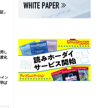
証」
活用し
度化
ルイン
羽ば