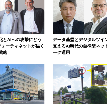
器化とAIへの攻撃にどう
データ基盤とデジタルツイ
フォーティネットが描く
支えるAI時代の自律型ネッ
戦略
ーク運用