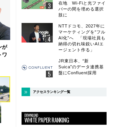
在地 Wi-Fiと光ファイ
バーの間を埋める選択
肢に
NTTドコモ、2027年に
マーケティングを“フル
AI化”へ 「現場社員も
納得の切れ味鋭いAIエ
ンが
ージェント作る」
トワ
JR東日本、“新
Suica”のデータ連携基
盤にConfluent採用
アクセスランキング一覧
DOWNLOAD
WHITE PAPER RANKING