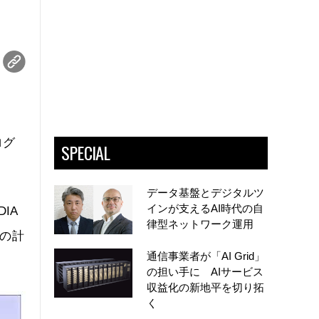
ログ
SPECIAL
データ基盤とデジタルツ
インが支えるAI時代の自
IA
律型ネットワーク運用
）の計
通信事業者が「AI Grid」
の担い手に AIサービス
収益化の新地平を切り拓
く