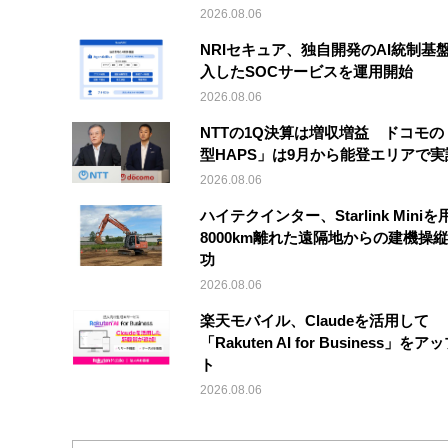
2026.08.06
NRIセキュア、独自開発のAI統制基
入したSOCサービスを運用開始
2026.08.06
NTTの1Q決算は増収増益 ドコモの
型HAPS」は9月から能登エリアで
2026.08.06
ハイテクインター、Starlink Mini
8000km離れた遠隔地からの建機操
功
2026.08.06
楽天モバイル、Claudeを活用して
「Rakuten AI for Business」を
ト
2026.08.06