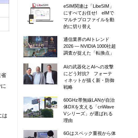
eSIM関連は「LibeSIM」
にすべてお任せ! eIMで
マルチプロファイルを動
的に切り替え
通信業界のAIトレンド
2026 ― NVIDIA 1000社超
調査が捉えた「転換点」
AIの武器化とAIへの攻撃
にどう対抗? フォーテ
業省
ィネットが描く新・防御
でに
戦略
60GHz帯無線LANが自治
体DXを支える「cnWave
Vシリーズ」が選ばれる
には
理由
6Gはスペック重視から体