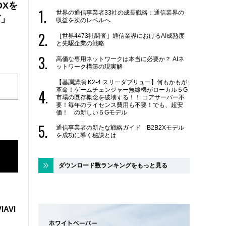
DXを
世界の通信事業者33社の成長戦略：通信業界の
ズ」
収益を次のレベルへ
［世界4473社調査］通信業界におけるAI成熟度
と先駆企業の戦略
高価な専用ネットワークは本当に必要か？ AIネ
ットワーク構築の現実解
【基調講演 K2-4 スリーダブリュー】何もかもが
革命！ゲームチェンジャー無線機がローカル５G
市場の既存概念を破壊する！！ コアサーバー不
要！毎年のライセンス費用も不要！でも、超安
価！ の新しい５Gモデル
通信事業者の新たな戦略ガイド B2B2Xモデル
を成功に導く秘訣とは
ダウンロード数ランキングをもっと見る
IAVI