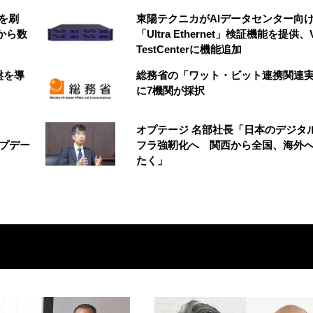
を刷
東陽テクニカがAIデータセンター向
から数
「Ultra Ethernet」検証機能を提供、V
TestCenterに機能追加
盤を導
総務省の「ワット・ビット連携関連
に7機関が採択
オプテージ 名部社長「日本のデジタ
アップデー
フラ強靭化へ 関西から全国、海外
たく」