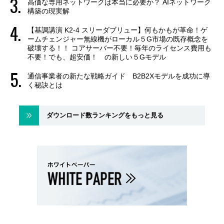
高価な専用ネットワークは本当に必要か？ AIネットワーク
構築の現実解
【基調講演 K2-4 スリーダブリュー】何もかもが革命！ゲ
ームチェンジャー無線機がローカル５G市場の既存概念を
破壊する！！ コアサーバー不要！毎年のライセンス費用も
不要！でも、超安価！ の新しい５Gモデル
通信事業者の新たな戦略ガイド B2B2Xモデルを成功に導
く秘訣とは
ダウンロード数ランキングをもっと見る