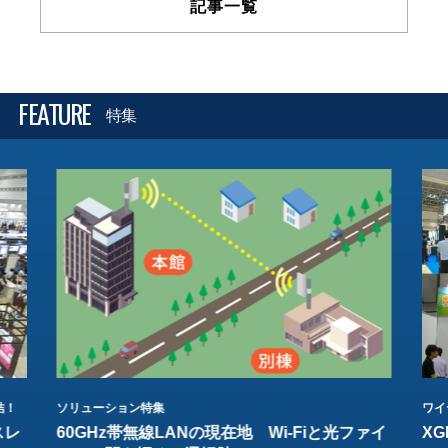
記事一覧
FEATURE
特集
結！
ソリューション特集
ワイ
スレ
60GHz帯無線LANの現在地 Wi-Fiと光ファイ
XG