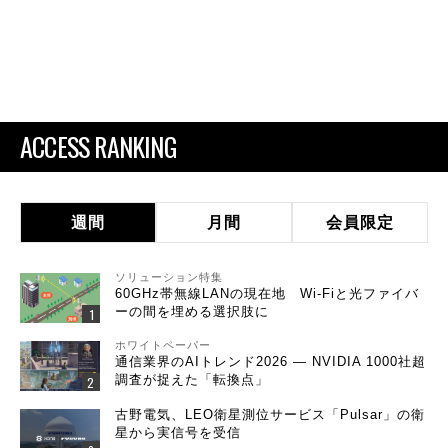
ACCESS RANKING
週間
月間
会員限定
ソリューション特集
60GHz帯無線LANの現在地 Wi-Fiと光ファイバ
ーの間を埋める選択肢に
ホワイトペーパー
通信業界のAIトレンド2026 ― NVIDIA 1000社超
調査が捉えた「転換点」
古野電気、LEO衛星測位サービス「Pulsar」の衛
星から実信号を受信