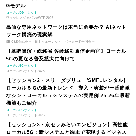
Gモデル
ローカル5Gサミット
ワイヤレスジャパン×WTP 2026
高価な専用ネットワークは本当に必要か？ AIネット
ワーク構築の現実解
SB C&S株式会社／日本ヒューレット・パッカード合同会社
【基調講演・総務省 佐藤移動通信企画官】ローカル
5Gの更なる普及拡大に向けて
ローカル5Gサミット
ローカル5Gサミット2025
【セッション2・スリーダブリュー/SMFLレンタル】
ローカル５Ｇの最新トレンド 導入・実装が一番簡単
なシン・ローカル５Ｇシステムの実用例 25-26年最新
機能もご紹介
ローカル5Gサミット
ローカル5Gサミット2025
【セッション3・京セラみらいエンビジョン】高性能
ローカル5G：新システムと端末で実現するビジネス