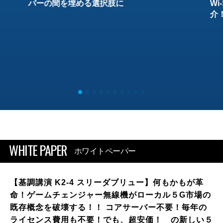
バーの間を埋める選択肢に
W
介
WHITE PAPER
ホワイトペーパー
【基調講演 K2-4 スリーダブリュー】何もかもが革
命！ゲームチェンジャー無線機がローカル５G市場の
既存概念を破壊する！！ コアサーバー不要！毎年の
ライセンス費用も不要！でも、超安価！ の新しい５