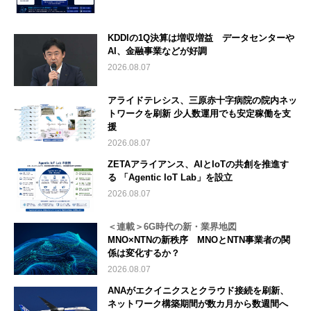
KDDIの1Q決算は増収増益 データセンターや
AI、金融事業などが好調
2026.08.07
アライドテレシス、三原赤十字病院の院内ネッ
トワークを刷新 少人数運用でも安定稼働を支
援
2026.08.07
ZETAアライアンス、AIとIoTの共創を推進す
る 「Agentic IoT Lab」を設立
2026.08.07
＜連載＞6G時代の新・業界地図
MNO×NTNの新秩序 MNOとNTN事業者の関
係は変化するか？
2026.08.07
ANAがエクイニクスとクラウド接続を刷新、
ネットワーク構築期間が数カ月から数週間へ