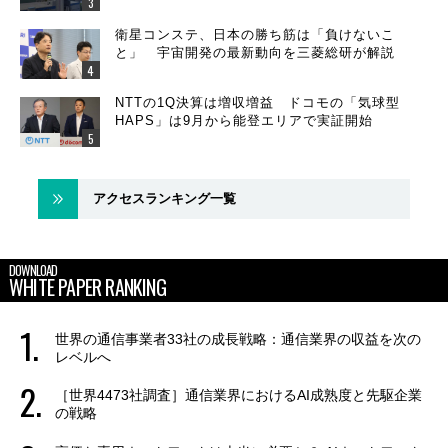
衛星コンステ、日本の勝ち筋は「負けないこ
と」 宇宙開発の最新動向を三菱総研が解説
NTTの1Q決算は増収増益 ドコモの「気球型
HAPS」は9月から能登エリアで実証開始
アクセスランキング一覧
DOWNLOAD
WHITE PAPER RANKING
世界の通信事業者33社の成長戦略：通信業界の収益を次の
レベルへ
［世界4473社調査］通信業界におけるAI成熟度と先駆企業
の戦略