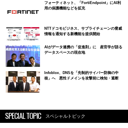
フォーティネット、「FortiEndpoint」にAI利
用の保護機能などを拡充
NTTドコモビジネス、サプライチェーンの脅威
情報を通知する新機能を提供開始
AIがデータ連携の「促進剤」に 産官学が語る
データスペースの現在地
Infoblox、DNSを「先制的サイバー防御の中
核」へ 悪性ドメインを攻撃前に検知・遮断
SPECIAL TOPIC
スペシャルトピック