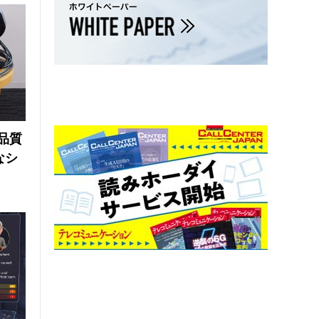
品質
なシ