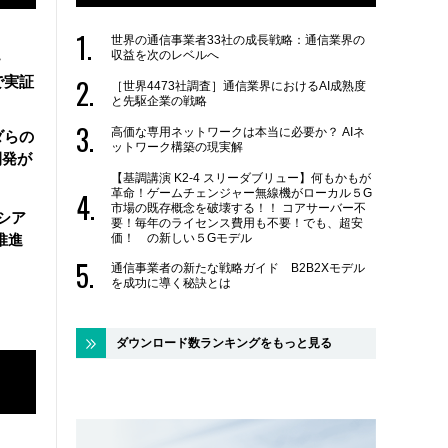
世界の通信事業者33社の成長戦略：通信業界の
収益を次のレベルへ
・
で実証
［世界4473社調査］通信業界におけるAI成熟度
と先駆企業の戦略
高価な専用ネットワークは本当に必要か？ AIネ
ダらの
ットワーク構築の現実解
開発が
【基調講演 K2-4 スリーダブリュー】何もかもが
革命！ゲームチェンジャー無線機がローカル５G
市場の既存概念を破壊する！！ コアサーバー不
シア
要！毎年のライセンス費用も不要！でも、超安
価！ の新しい５Gモデル
推進
通信事業者の新たな戦略ガイド B2B2Xモデル
を成功に導く秘訣とは
ダウンロード数ランキングをもっと見る