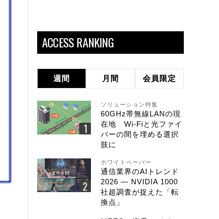
ACCESS RANKING
週間
月間
会員限定
ソリューション特集
60GHz帯無線LANの現
在地 Wi-Fiと光ファイ
バーの間を埋める選択
肢に
ホワイトペーパー
通信業界のAIトレンド
2026 ― NVIDIA 1000
社超調査が捉えた「転
換点」