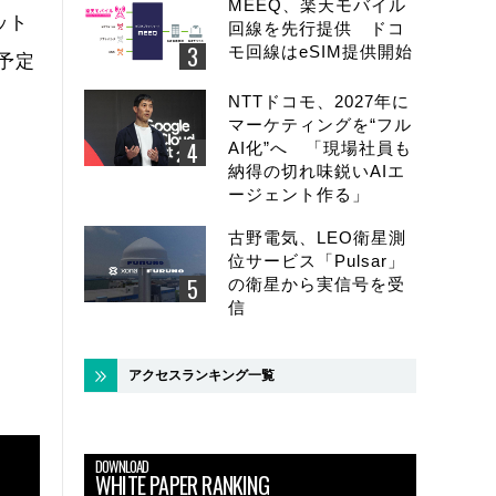
MEEQ、楽天モバイル
ット
回線を先行提供 ドコ
モ回線はeSIM提供開始
予定
NTTドコモ、2027年に
マーケティングを“フル
AI化”へ 「現場社員も
納得の切れ味鋭いAIエ
ージェント作る」
古野電気、LEO衛星測
位サービス「Pulsar」
の衛星から実信号を受
信
アクセスランキング一覧
DOWNLOAD
WHITE PAPER RANKING