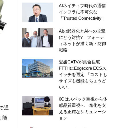
AIネイティブ時代の通信
インフラに不可欠な
「Trusted Connectivity」
AIの武器化とAIへの攻撃
にどう対抗? フォーテ
ィネットが描く新・防御
戦略
愛媛CATVが集合住宅
FTTHにEdgecore ECSス
イッチを選定 「コストも
サイズも機能もちょうど
いい」
6Gはスペック重視から体
感品質重視へ 進化を支
で通
える正確なシミュレーシ
可能
ョン