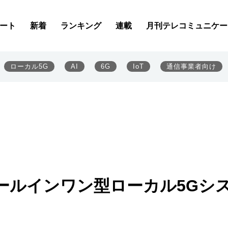
ート
新着
ランキング
連載
月刊テレコミュニケー
ローカル5G
AI
6G
IoT
通信事業者向け
ールインワン型ローカル5Gシ