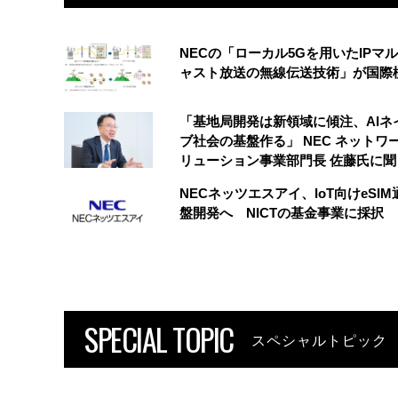
NECの「ローカル5Gを用いたIPマ
ャスト放送の無線伝送技術」が国際
「基地局開発は新領域に傾注、AIネ
ブ社会の基盤作る」 NEC ネットワ
リューション事業部門長 佐藤氏に聞
NECネッツエスアイ、IoT向けeSI
盤開発へ NICTの基金事業に採択
SPECIAL TOPIC
スペシャルトピック