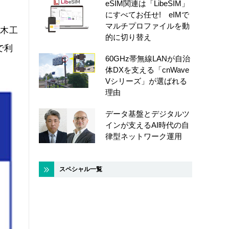
eSIM関連は「LibeSIM」
にすべてお任せ! eIMで
マルチプロファイルを動
土木工
的に切り替え
で利
60GHz帯無線LANが自治
体DXを支える「cnWave
Vシリーズ」が選ばれる
理由
データ基盤とデジタルツ
インが支えるAI時代の自
律型ネットワーク運用
スペシャル一覧