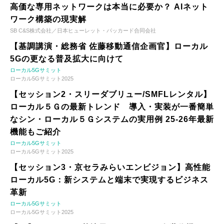
高価な専用ネットワークは本当に必要か？ AIネット
ワーク構築の現実解
SB C&S株式会社／日本ヒューレット・パッカード合同会社
【基調講演・総務省 佐藤移動通信企画官】ローカル
5Gの更なる普及拡大に向けて
ローカル5Gサミット
ローカル5Gサミット2025
【セッション2・スリーダブリュー/SMFLレンタル】
ローカル５Ｇの最新トレンド 導入・実装が一番簡単
なシン・ローカル５Ｇシステムの実用例 25-26年最新
機能もご紹介
ローカル5Gサミット
ローカル5Gサミット2025
【セッション3・京セラみらいエンビジョン】高性能
ローカル5G：新システムと端末で実現するビジネス
革新
ローカル5Gサミット
ローカル5Gサミット2025