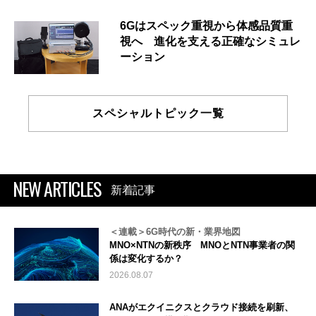
6Gはスペック重視から体感品質重
視へ 進化を支える正確なシミュレ
ーション
スペシャルトピック一覧
NEW ARTICLES
新着記事
＜連載＞6G時代の新・業界地図
MNO×NTNの新秩序 MNOとNTN事業者の関
係は変化するか？
2026.08.07
ANAがエクイニクスとクラウド接続を刷新、