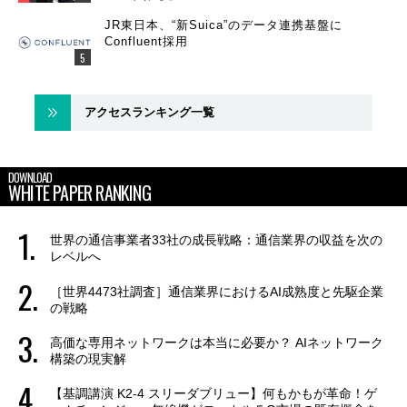
JR東日本、“新Suica”のデータ連携基盤に
Confluent採用
アクセスランキング一覧
DOWNLOAD
WHITE PAPER RANKING
世界の通信事業者33社の成長戦略：通信業界の収益を次の
レベルへ
［世界4473社調査］通信業界におけるAI成熟度と先駆企業
の戦略
高価な専用ネットワークは本当に必要か？ AIネットワーク
構築の現実解
【基調講演 K2-4 スリーダブリュー】何もかもが革命！ゲ