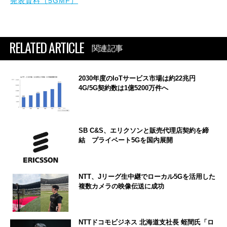
発表資料（5GMF）
RELATED ARTICLE
関連記事
2030年度のIoTサービス市場は約22兆円
4G/5G契約数は1億5200万件へ
SB C&S、エリクソンと販売代理店契約を締
結 プライベート5Gを国内展開
NTT、Jリーグ生中継でローカル5Gを活用した
複数カメラの映像伝送に成功
NTTドコモビジネス 北海道支社長 蛭間氏「ロ