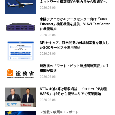
ネットワーク構築期間が数カ月から数週間へ
2026.08.06
東陽テクニカがAIデータセンター向け「Ultra
Ethernet」検証機能を提供、VIAVI TestCenter
に機能追加
2026.08.06
NRIセキュア、独自開発のAI統制基盤を導入し
たSOCサービスを運用開始
2026.08.06
総務省の「ワット・ビット連携関連実証」に7
機関が採択
2026.08.06
NTTの1Q決算は増収増益 ドコモの「気球型
HAPS」は9月から能登エリアで実証開始
2026.08.06
＜連載＞欧州ICTレポート