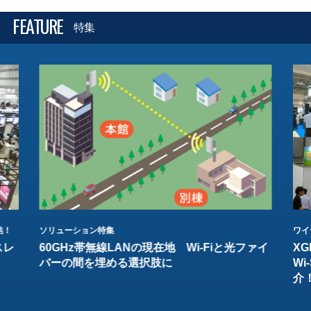
FEATURE
特集
結！
ソリューション特集
ワイ
スレ
60GHz帯無線LANの現在地 Wi-Fiと光ファイ
XG
バーの間を埋める選択肢に
W
介