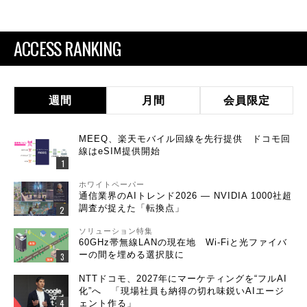
ACCESS RANKING
週間
月間
会員限定
MEEQ、楽天モバイル回線を先行提供 ドコモ回
線はeSIM提供開始
ホワイトペーパー
通信業界のAIトレンド2026 ― NVIDIA 1000社超
調査が捉えた「転換点」
ソリューション特集
60GHz帯無線LANの現在地 Wi-Fiと光ファイバ
ーの間を埋める選択肢に
NTTドコモ、2027年にマーケティングを“フルAI
化”へ 「現場社員も納得の切れ味鋭いAIエージ
ェント作る」