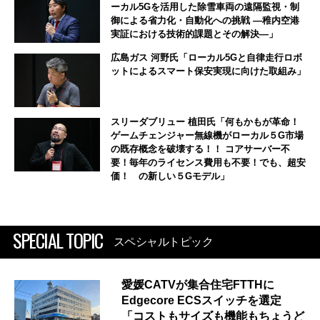
ーカル5Gを活用した除雪車両の遠隔監視・制
御による省力化・自動化への挑戦 ―稚内空港
実証における技術的課題とその解決―」
広島ガス 河野氏「ローカル5Gと自律走行ロボ
ットによるスマート保安実現に向けた取組み」
スリーダブリュー 植田氏「何もかもが革命！
ゲームチェンジャー無線機がローカル５G市場
の既存概念を破壊する！！ コアサーバー不
要！毎年のライセンス費用も不要！でも、超安
価！ の新しい５Gモデル」
SPECIAL TOPIC
スペシャルトピック
愛媛CATVが集合住宅FTTHに
Edgecore ECSスイッチを選定
「コストもサイズも機能もちょうど