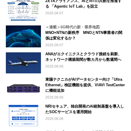
ZETAアライアンス、AIとIoTの共創を推進す
る 「Agentic IoT Lab」を設立
2026.08.07
＜連載＞6G時代の新・業界地図
MNO×NTNの新秩序 MNOとNTN事業者の関
係は変化するか？
2026.08.07
ANAがエクイニクスとクラウド接続を刷新、
ネットワーク構築期間が数カ月から数週間へ
2026.08.06
東陽テクニカがAIデータセンター向け「Ultra
Ethernet」検証機能を提供、VIAVI TestCenter
に機能追加
2026.08.06
NRIセキュア、独自開発のAI統制基盤を導入し
たSOCサービスを運用開始
2026.08.06