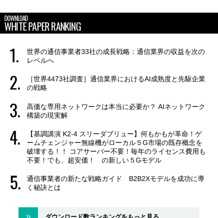
DOWNLOAD
WHITE PAPER RANKING
世界の通信事業者33社の成長戦略：通信業界の収益を次の
レベルへ
［世界4473社調査］通信業界におけるAI成熟度と先駆企業
の戦略
高価な専用ネットワークは本当に必要か？ AIネットワーク
構築の現実解
【基調講演 K2-4 スリーダブリュー】何もかもが革命！ゲ
ームチェンジャー無線機がローカル５G市場の既存概念を
破壊する！！ コアサーバー不要！毎年のライセンス費用も
不要！でも、超安価！ の新しい５Gモデル
通信事業者の新たな戦略ガイド B2B2Xモデルを成功に導
く秘訣とは
ダウンロード数ランキングをもっと見る