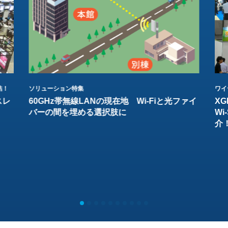
結！
ソリューション特集
ワイ
スレ
60GHz帯無線LANの現在地 Wi-Fiと光ファイ
XG
バーの間を埋める選択肢に
W
介