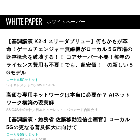
WHITE PAPER
ホワイトペーパー
【基調講演 K2-4 スリーダブリュー】何もかもが革
命！ゲームチェンジャー無線機がローカル５G市場の
既存概念を破壊する！！ コアサーバー不要！毎年の
ライセンス費用も不要！でも、超安価！ の新しい５
Gモデル
ローカル5Gサミット
ワイヤレスジャパン×WTP 2026
高価な専用ネットワークは本当に必要か？ AIネット
ワーク構築の現実解
SB C&S株式会社／日本ヒューレット・パッカード合同会社
【基調講演・総務省 佐藤移動通信企画官】ローカル
5Gの更なる普及拡大に向けて
ローカル5Gサミット
ローカル5Gサミット2025