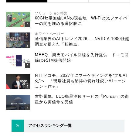
ソリューション特集
60GHz帯無線LANの現在地 Wi-Fiと光ファイバ
ーの間を埋める選択肢に
ホワイトペーパー
通信業界のAIトレンド2026 ― NVIDIA 1000社超
調査が捉えた「転換点」
MEEQ、楽天モバイル回線を先行提供 ドコモ回
線はeSIM提供開始
NTTドコモ、2027年にマーケティングを“フルAI
化”へ 「現場社員も納得の切れ味鋭いAIエージ
ェント作る」
古野電気、LEO衛星測位サービス「Pulsar」の衛
星から実信号を受信
アクセスランキング一覧