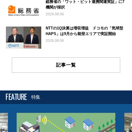
総務省の「ワット・ビット連携関連実証」に7
機関が採択
2026.08.06
NTTの1Q決算は増収増益 ドコモの「気球型
HAPS」は9月から能登エリアで実証開始
2026.08.06
記事一覧
FEATURE
特集