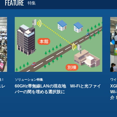
FEATURE
特集
結！
ソリューション特集
ワイ
スレ
60GHz帯無線LANの現在地 Wi-Fiと光ファイ
XG
バーの間を埋める選択肢に
W
介