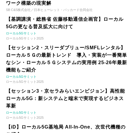
ワーク構築の現実解
SB C&S株式会社／日本ヒューレット・パッカード合同会社
【基調講演・総務省 佐藤移動通信企画官】ローカル
5Gの更なる普及拡大に向けて
ローカル5Gサミット
ローカル5Gサミット2025
【セッション2・スリーダブリュー/SMFLレンタル】
ローカル５Ｇの最新トレンド 導入・実装が一番簡単
なシン・ローカル５Ｇシステムの実用例 25-26年最新
機能もご紹介
ローカル5Gサミット
ローカル5Gサミット2025
【セッション3・京セラみらいエンビジョン】高性能
ローカル5G：新システムと端末で実現するビジネス
革新
ローカル5Gサミット
ローカル5Gサミット2025
【iD】ローカル5G基地局 All-In-One、次世代機種の