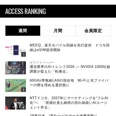
ACCESS RANKING
週間
月間
会員限定
MEEQ、楽天モバイル回線を先行提供 ドコモ回
線はeSIM提供開始
ホワイトペーパー
通信業界のAIトレンド2026 ― NVIDIA 1000社超
調査が捉えた「転換点」
60GHz帯無線LANの現在地 Wi-Fiと光ファイバ
ーの間を埋める選択肢に
NTTドコモ、2027年にマーケティングを“フルAI
化”へ 「現場社員も納得の切れ味鋭いAIエージ
ェント作る」
JR東日本、“新Suica”のデータ連携基盤に