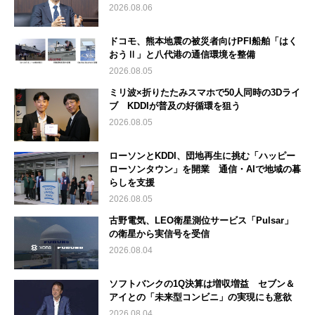
2026.08.06
ドコモ、熊本地震の被災者向けPFI船舶「はく
おうⅡ」と八代港の通信環境を整備
2026.08.05
ミリ波×折りたたみスマホで50人同時の3Dライ
ブ KDDIが普及の好循環を狙う
2026.08.05
ローソンとKDDI、団地再生に挑む「ハッピー
ローソンタウン」を開業 通信・AIで地域の暮
らしを支援
2026.08.05
古野電気、LEO衛星測位サービス「Pulsar」
の衛星から実信号を受信
2026.08.04
ソフトバンクの1Q決算は増収増益 セブン＆
アイとの「未来型コンビニ」の実現にも意欲
2026.08.04