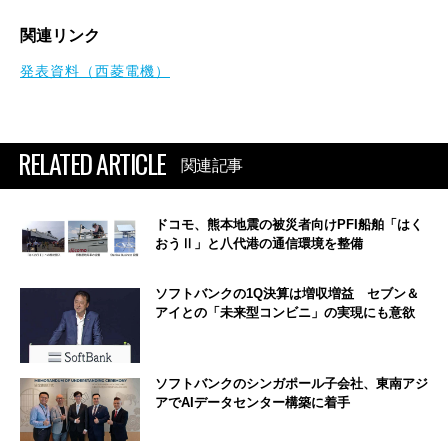
関連リンク
発表資料（西菱電機）
RELATED ARTICLE
関連記事
ドコモ、熊本地震の被災者向けPFI船舶「はく
おうⅡ」と八代港の通信環境を整備
ソフトバンクの1Q決算は増収増益 セブン＆
アイとの「未来型コンビニ」の実現にも意欲
ソフトバンクのシンガポール子会社、東南アジ
アでAIデータセンター構築に着手