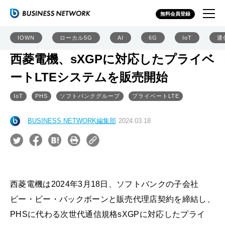
無料会員登録
IOWN
ローカル5G
AI
6G
IoT
通
西菱電機、sXGPに対応したプライベ
ートLTEシステムを販売開始
IoT
PHS
ソフトバンクグループ
プライベートLTE
BUSINESS NETWORK編集部
2024.03.18
西菱電機は2024年3月18日、ソフトバンクの子会社
ビー・ビー・バックボーンと販売代理店契約を締結し、
PHSに代わる次世代通信規格sXGPに対応したプライ