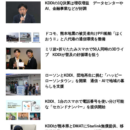
KDDIの1Q決算は増収増益 データセンターや
AI、金融事業などが好調
ドコモ、熊本地震の被災者向けPFI船舶「はく
おうⅡ」と八代港の通信環境を整備
ミリ波×折りたたみスマホで50人同時の3Dライ
ブ KDDIが普及の好循環を狙う
ローソンとKDDI、団地再生に挑む「ハッピー
ローソンタウン」を開業 通信・AIで地域の暮
らしを支援
KDDI、1台のスマホで電話番号を使い分け可能
な「セカンドナンバー」を提供開始
KDDIが熊本県とDMATにStarlink無償提供、移