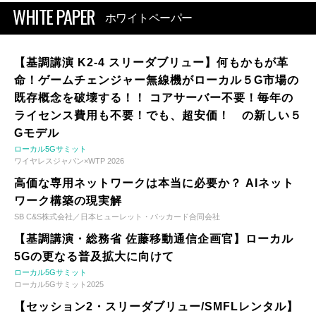
WHITE PAPER
ホワイトペーパー
【基調講演 K2-4 スリーダブリュー】何もかもが革
命！ゲームチェンジャー無線機がローカル５G市場の
既存概念を破壊する！！ コアサーバー不要！毎年の
ライセンス費用も不要！でも、超安価！ の新しい５
Gモデル
ローカル5Gサミット
ワイヤレスジャパン×WTP 2026
高価な専用ネットワークは本当に必要か？ AIネット
ワーク構築の現実解
SB C&S株式会社／日本ヒューレット・パッカード合同会社
【基調講演・総務省 佐藤移動通信企画官】ローカル
5Gの更なる普及拡大に向けて
ローカル5Gサミット
ローカル5Gサミット2025
【セッション2・スリーダブリュー/SMFLレンタル】