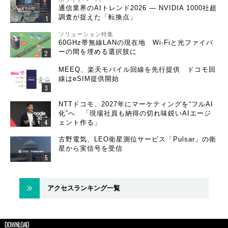
通信業界のAIトレンド2026 ― NVIDIA 1000社超
調査が捉えた「転換点」
ソリューション特集
60GHz帯無線LANの現在地 Wi-Fiと光ファイバ
ーの間を埋める選択肢に
MEEQ、楽天モバイル回線を先行提供 ドコモ回
線はeSIM提供開始
NTTドコモ、2027年にマーケティングを“フルAI
化”へ 「現場社員も納得の切れ味鋭いAIエージ
ェント作る」
古野電気、LEO衛星測位サービス「Pulsar」の衛
星から実信号を受信
アクセスランキング一覧
DOWNLOAD