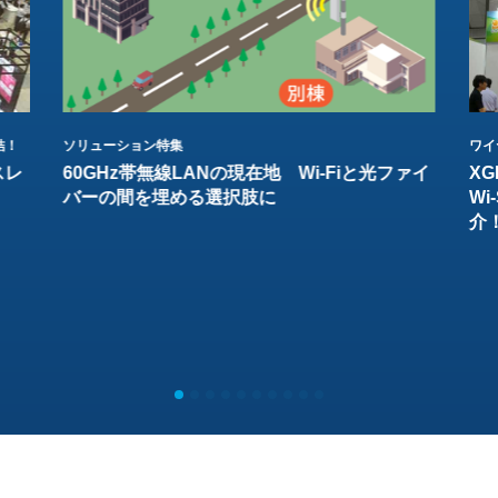
結！
ソリューション特集
ワイ
スレ
60GHz帯無線LANの現在地 Wi-Fiと光ファイ
XG
バーの間を埋める選択肢に
W
介