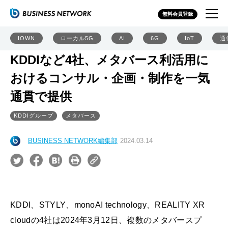
無料会員登録
IOWN
ローカル5G
AI
6G
IoT
通
KDDIなど4社、メタバース利活用に
おけるコンサル・企画・制作を一気
通貫で提供
KDDIグループ
メタバース
BUSINESS NETWORK編集部
2024.03.14
KDDI、STYLY、monoAI technology、REALITY XR
cloudの4社は2024年3月12日、複数のメタバースプ