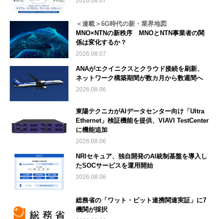
2026.08.07
＜連載＞6G時代の新・業界地図
MNO×NTNの新秩序 MNOとNTN事業者の関
係は変化するか？
2026.08.07
ANAがエクイニクスとクラウド接続を刷新、
ネットワーク構築期間が数カ月から数週間へ
2026.08.06
東陽テクニカがAIデータセンター向け「Ultra
Ethernet」検証機能を提供、VIAVI TestCenter
に機能追加
2026.08.06
NRIセキュア、独自開発のAI統制基盤を導入し
たSOCサービスを運用開始
2026.08.06
総務省の「ワット・ビット連携関連実証」に7
機関が採択