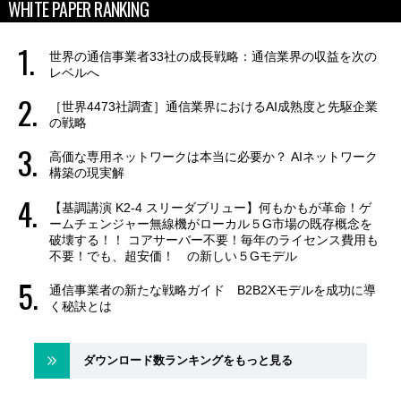
WHITE PAPER RANKING
世界の通信事業者33社の成長戦略：通信業界の収益を次の
レベルへ
［世界4473社調査］通信業界におけるAI成熟度と先駆企業
の戦略
高価な専用ネットワークは本当に必要か？ AIネットワーク
構築の現実解
【基調講演 K2-4 スリーダブリュー】何もかもが革命！ゲ
ームチェンジャー無線機がローカル５G市場の既存概念を
破壊する！！ コアサーバー不要！毎年のライセンス費用も
不要！でも、超安価！ の新しい５Gモデル
通信事業者の新たな戦略ガイド B2B2Xモデルを成功に導
く秘訣とは
ダウンロード数ランキングをもっと見る