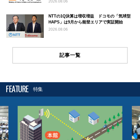
2026.08.06
NTTの1Q決算は増収増益 ドコモの「気球型
HAPS」は9月から能登エリアで実証開始
2026.08.06
記事一覧
FEATURE
特集