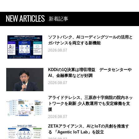
NEW ARTICLES
新着記事
ソフトバンク、AIコーディングツールの活用と
ガバナンスを両立する新機能
2026.08.07
KDDIの1Q決算は増収増益 データセンターや
AI、金融事業などが好調
2026.08.07
アライドテレシス、三原赤十字病院の院内ネッ
トワークを刷新 少人数運用でも安定稼働を支
援
2026.08.07
ZETAアライアンス、AIとIoTの共創を推進す
る 「Agentic IoT Lab」を設立