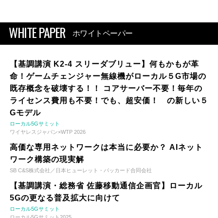
WHITE PAPER
ホワイトペーパー
【基調講演 K2-4 スリーダブリュー】何もかもが革
命！ゲームチェンジャー無線機がローカル５G市場の
既存概念を破壊する！！ コアサーバー不要！毎年の
ライセンス費用も不要！でも、超安価！ の新しい５
Gモデル
ローカル5Gサミット
ワイヤレスジャパン×WTP 2026
高価な専用ネットワークは本当に必要か？ AIネット
ワーク構築の現実解
SB C&S株式会社／日本ヒューレット・パッカード合同会社
【基調講演・総務省 佐藤移動通信企画官】ローカル
5Gの更なる普及拡大に向けて
ローカル5Gサミット
ローカル5Gサミット2025