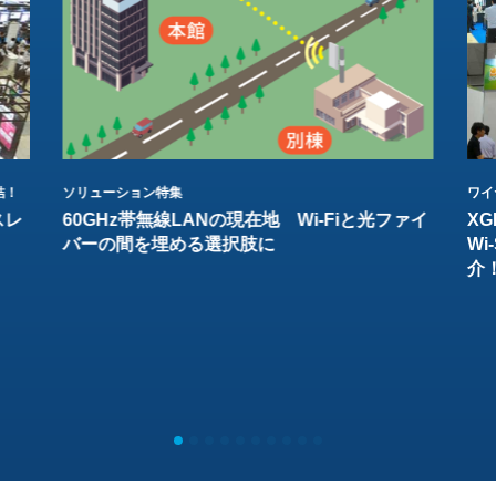
結！
ソリューション特集
ワイ
スレ
60GHz帯無線LANの現在地 Wi-Fiと光ファイ
XG
バーの間を埋める選択肢に
W
介