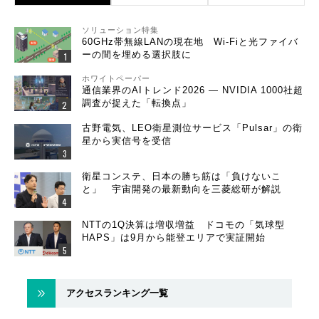
ソリューション特集
60GHz帯無線LANの現在地 Wi-Fiと光ファイバ
ーの間を埋める選択肢に
ホワイトペーパー
通信業界のAIトレンド2026 ― NVIDIA 1000社超
調査が捉えた「転換点」
古野電気、LEO衛星測位サービス「Pulsar」の衛
星から実信号を受信
衛星コンステ、日本の勝ち筋は「負けないこ
と」 宇宙開発の最新動向を三菱総研が解説
NTTの1Q決算は増収増益 ドコモの「気球型
HAPS」は9月から能登エリアで実証開始
アクセスランキング一覧