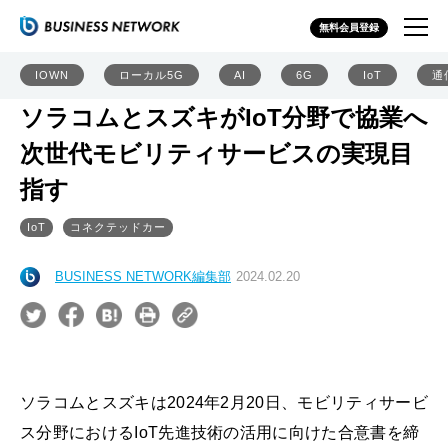
無料会員登録
IOWN
ローカル5G
AI
6G
IoT
通
ソラコムとスズキがIoT分野で協業へ
次世代モビリティサービスの実現目
指す
IoT
コネクテッドカー
BUSINESS NETWORK編集部
2024.02.20
ソラコムとスズキは2024年2月20日、モビリティサービ
ス分野におけるIoT先進技術の活用に向けた合意書を締