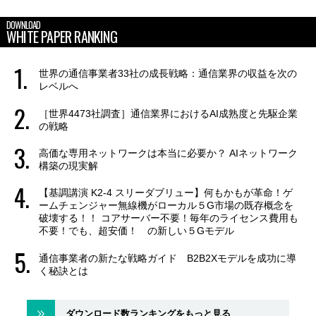
DOWNLOAD
WHITE PAPER RANKING
世界の通信事業者33社の成長戦略：通信業界の収益を次の
レベルへ
［世界4473社調査］通信業界におけるAI成熟度と先駆企業
の戦略
高価な専用ネットワークは本当に必要か？ AIネットワーク
構築の現実解
【基調講演 K2-4 スリーダブリュー】何もかもが革命！ゲ
ームチェンジャー無線機がローカル５G市場の既存概念を
破壊する！！ コアサーバー不要！毎年のライセンス費用も
不要！でも、超安価！ の新しい５Gモデル
通信事業者の新たな戦略ガイド B2B2Xモデルを成功に導
く秘訣とは
ダウンロード数ランキングをもっと見る