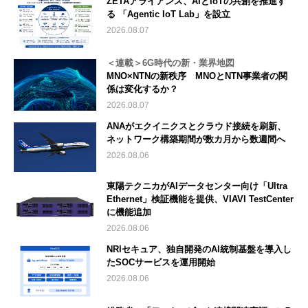
ZETAアライアンス、AIとIoTの共創を推進す
る 「Agentic IoT Lab」を設立
2026.08.07
＜連載＞6G時代の新・業界地図
MNO×NTNの新秩序 MNOとNTN事業者の関
係は変化するか？
2026.08.07
ANAがエクイニクスとクラウド接続を刷新、
ネットワーク構築期間が数カ月から数週間へ
2026.08.06
東陽テクニカがAIデータセンター向け「Ultra
Ethernet」検証機能を提供、VIAVI TestCenter
に機能追加
2026.08.06
NRIセキュア、独自開発のAI統制基盤を導入し
たSOCサービスを運用開始
2026.08.06