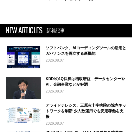
NEW ARTICLES
新着記事
ソフトバンク、AIコーディングツールの活用と
ガバナンスを両立する新機能
2026.08.07
KDDIの1Q決算は増収増益 データセンターや
AI、金融事業などが好調
2026.08.07
アライドテレシス、三原赤十字病院の院内ネッ
トワークを刷新 少人数運用でも安定稼働を支
援
2026.08.07