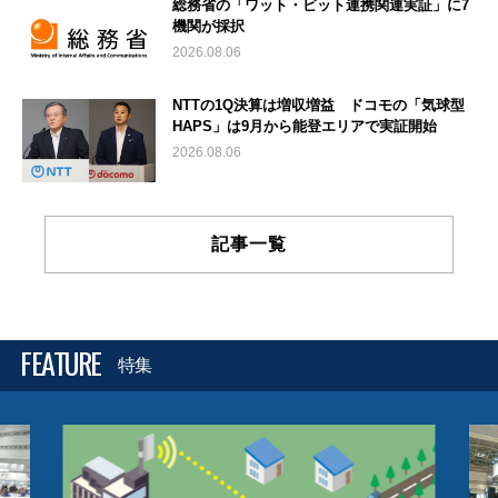
総務省の「ワット・ビット連携関連実証」に7
機関が採択
2026.08.06
NTTの1Q決算は増収増益 ドコモの「気球型
HAPS」は9月から能登エリアで実証開始
2026.08.06
記事一覧
FEATURE
特集