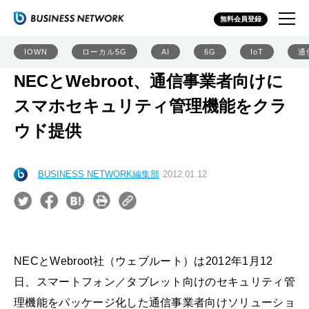
無料会員登録
IOWN
ローカル5G
AI
6G
IoT
通
NECとWebroot、通信事業者向けに
スマホセキュリティ管理機能をクラ
ウド提供
BUSINESS NETWORK編集部
2012.01.12
NECとWebroot社（ウェブルート）は2012年1月12
日、スマートフォン／タブレット向けのセキュリティ管
理機能をパッケージ化した通信事業者向けソリューショ