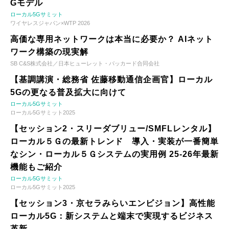
Gモデル
ローカル5Gサミット
ワイヤレスジャパン×WTP 2026
高価な専用ネットワークは本当に必要か？ AIネット
ワーク構築の現実解
SB C&S株式会社／日本ヒューレット・パッカード合同会社
【基調講演・総務省 佐藤移動通信企画官】ローカル
5Gの更なる普及拡大に向けて
ローカル5Gサミット
ローカル5Gサミット2025
【セッション2・スリーダブリュー/SMFLレンタル】
ローカル５Ｇの最新トレンド 導入・実装が一番簡単
なシン・ローカル５Ｇシステムの実用例 25-26年最新
機能もご紹介
ローカル5Gサミット
ローカル5Gサミット2025
【セッション3・京セラみらいエンビジョン】高性能
ローカル5G：新システムと端末で実現するビジネス
革新