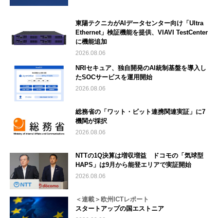
東陽テクニカがAIデータセンター向け「Ultra
Ethernet」検証機能を提供、VIAVI TestCenter
に機能追加
2026.08.06
NRIセキュア、独自開発のAI統制基盤を導入し
たSOCサービスを運用開始
2026.08.06
総務省の「ワット・ビット連携関連実証」に7
機関が採択
2026.08.06
NTTの1Q決算は増収増益 ドコモの「気球型
HAPS」は9月から能登エリアで実証開始
2026.08.06
＜連載＞欧州ICTレポート
スタートアップの国エストニア