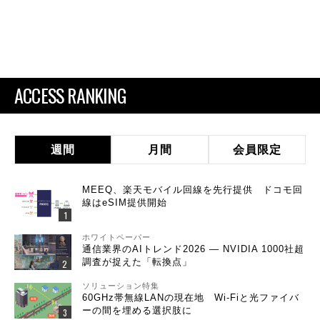
ACCESS RANKING
週間
月間
会員限定
MEEQ、楽天モバイル回線を先行提供 ドコモ回
線はeSIM提供開始
ホワイトペーパー
通信業界のAIトレンド2026 ― NVIDIA 1000社超
調査が捉えた「転換点」
ソリューション特集
60GHz帯無線LANの現在地 Wi-Fiと光ファイバ
ーの間を埋める選択肢に