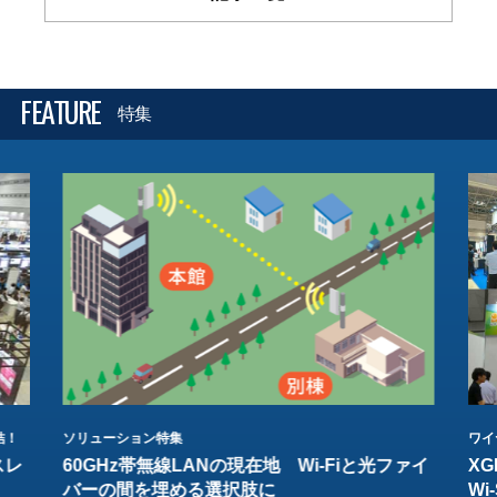
FEATURE
特集
結！
ソリューション特集
ワイ
スレ
60GHz帯無線LANの現在地 Wi-Fiと光ファイ
XG
バーの間を埋める選択肢に
W