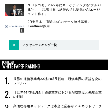
NTTドコモ、2027年にマーケティングを“フルAI
化”へ 「現場社員も納得の切れ味鋭いAIエージ
ェント作る」
JR東日本、“新Suica”のデータ連携基盤に
Confluent採用
アクセスランキング一覧
DOWNLOAD
WHITE PAPER RANKING
世界の通信事業者33社の成長戦略：通信業界の収益を次の
レベルへ
［世界4473社調査］通信業界におけるAI成熟度と先駆企業
の戦略
高価な専用ネットワークは本当に必要か？ AIネットワーク