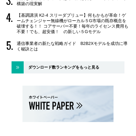
構築の現実解
【基調講演 K2-4 スリーダブリュー】何もかもが革命！ゲ
ームチェンジャー無線機がローカル５G市場の既存概念を
破壊する！！ コアサーバー不要！毎年のライセンス費用も
不要！でも、超安価！ の新しい５Gモデル
通信事業者の新たな戦略ガイド B2B2Xモデルを成功に導
く秘訣とは
ダウンロード数ランキングをもっと見る