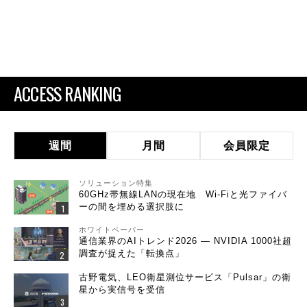
ACCESS RANKING
週間
月間
会員限定
ソリューション特集
60GHz帯無線LANの現在地 Wi-Fiと光ファイバ
ーの間を埋める選択肢に
ホワイトペーパー
通信業界のAIトレンド2026 ― NVIDIA 1000社超
調査が捉えた「転換点」
古野電気、LEO衛星測位サービス「Pulsar」の衛
星から実信号を受信