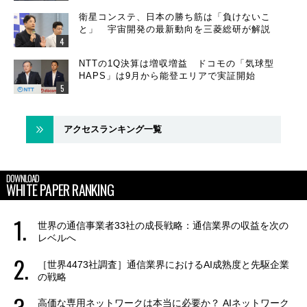
衛星コンステ、日本の勝ち筋は「負けないこ
と」 宇宙開発の最新動向を三菱総研が解説
NTTの1Q決算は増収増益 ドコモの「気球型
HAPS」は9月から能登エリアで実証開始
アクセスランキング一覧
DOWNLOAD
WHITE PAPER RANKING
世界の通信事業者33社の成長戦略：通信業界の収益を次の
レベルへ
［世界4473社調査］通信業界におけるAI成熟度と先駆企業
の戦略
高価な専用ネットワークは本当に必要か？ AIネットワーク