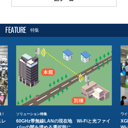
FEATURE
特集
結！
ソリューション特集
ワイ
スレ
60GHz帯無線LANの現在地 Wi-Fiと光ファイ
XG
バーの間を埋める選択肢に
W