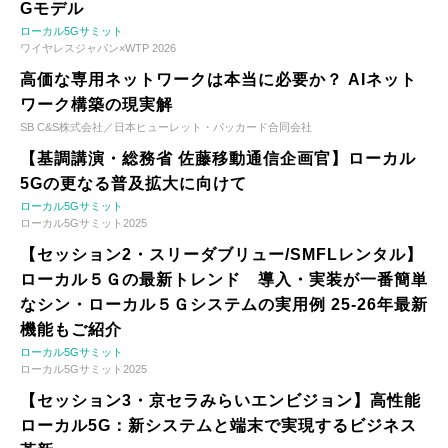
Gモデル
ローカル5Gサミット
ワイヤレスジャパン×WTP 2026
高価な専用ネットワークは本当に必要か？ AIネット
ワーク構築の現実解
SB C&S株式会社／日本ヒューレット・パッカード合同会社
【基調講演・総務省 佐藤移動通信企画官】ローカル
5Gの更なる普及拡大に向けて
ローカル5Gサミット
ローカル5Gサミット2025
【セッション2・スリーダブリュー/SMFLレンタル】
ローカル５Ｇの最新トレンド 導入・実装が一番簡単
なシン・ローカル５Ｇシステムの実用例 25-26年最新
機能もご紹介
ローカル5Gサミット
ローカル5Gサミット2025
【セッション3・京セラみらいエンビジョン】高性能
ローカル5G：新システムと端末で実現するビジネス