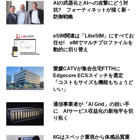
AIの武器化とAIへの攻撃にどう対
抗? フォーティネットが描く新・
防御戦略
eSIM関連は「LibeSIM」にすべてお
任せ! eIMでマルチプロファイルを
動的に切り替え
愛媛CATVが集合住宅FTTHに
Edgecore ECSスイッチを選定
「コストもサイズも機能もちょうど
いい」
通信事業者が「AI Grid」の担い手
に AIサービス収益化の新地平を切
り拓く
6Gはスペック重視から体感品質重