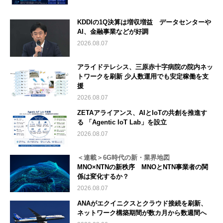
KDDIの1Q決算は増収増益 データセンターや
AI、金融事業などが好調
2026.08.07
アライドテレシス、三原赤十字病院の院内ネッ
トワークを刷新 少人数運用でも安定稼働を支
援
2026.08.07
ZETAアライアンス、AIとIoTの共創を推進す
る 「Agentic IoT Lab」を設立
2026.08.07
＜連載＞6G時代の新・業界地図
MNO×NTNの新秩序 MNOとNTN事業者の関
係は変化するか？
2026.08.07
ANAがエクイニクスとクラウド接続を刷新、
ネットワーク構築期間が数カ月から数週間へ