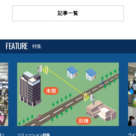
記事一覧
FEATURE
特集
結！
ソリューション特集
ワイ