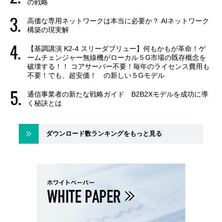
の戦略
高価な専用ネットワークは本当に必要か？ AIネットワーク
構築の現実解
【基調講演 K2-4 スリーダブリュー】何もかもが革命！ゲ
ームチェンジャー無線機がローカル５G市場の既存概念を
破壊する！！ コアサーバー不要！毎年のライセンス費用も
不要！でも、超安価！ の新しい５Gモデル
通信事業者の新たな戦略ガイド B2B2Xモデルを成功に導
く秘訣とは
ダウンロード数ランキングをもっと見る