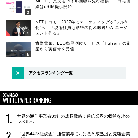
MEEQ、楽天モバイル回線を先行提供 ドコモ回
線はeSIM提供開始
NTTドコモ、2027年にマーケティングを“フルAI
化”へ 「現場社員も納得の切れ味鋭いAIエージ
ェント作る」
古野電気、LEO衛星測位サービス「Pulsar」の衛
星から実信号を受信
アクセスランキング一覧
DOWNLOAD
WHITE PAPER RANKING
世界の通信事業者33社の成長戦略：通信業界の収益を次の
レベルへ
［世界4473社調査］通信業界におけるAI成熟度と先駆企業