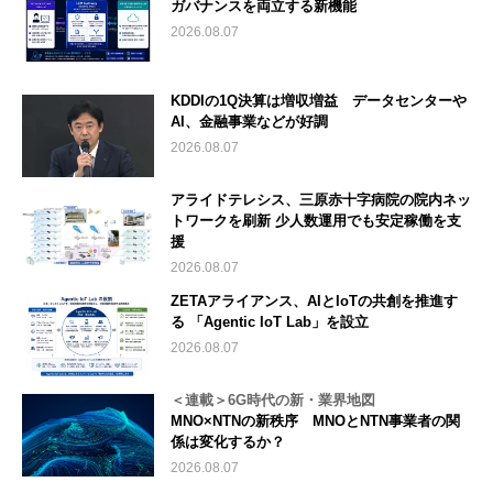
ガバナンスを両立する新機能
2026.08.07
KDDIの1Q決算は増収増益 データセンターや
AI、金融事業などが好調
2026.08.07
アライドテレシス、三原赤十字病院の院内ネッ
トワークを刷新 少人数運用でも安定稼働を支
援
2026.08.07
ZETAアライアンス、AIとIoTの共創を推進す
る 「Agentic IoT Lab」を設立
2026.08.07
＜連載＞6G時代の新・業界地図
MNO×NTNの新秩序 MNOとNTN事業者の関
係は変化するか？
2026.08.07