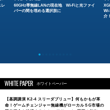
スレ
60GHz帯無線LANの現在地 Wi-Fiと光ファイ
XG
バーの間を埋める選択肢に
W
介
WHITE PAPER
ホワイトペーパー
【基調講演 K2-4 スリーダブリュー】何もかもが革
命！ゲームチェンジャー無線機がローカル５G市場の