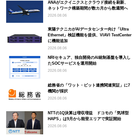
ANAがエクイニクスとクラウド接続を刷新、
ネットワーク構築期間が数カ月から数週間へ
2026.08.06
東陽テクニカがAIデータセンター向け「Ultra
Ethernet」検証機能を提供、VIAVI TestCenter
に機能追加
2026.08.06
NRIセキュア、独自開発のAI統制基盤を導入し
たSOCサービスを運用開始
2026.08.06
総務省の「ワット・ビット連携関連実証」に7
機関が採択
2026.08.06
NTTの1Q決算は増収増益 ドコモの「気球型
HAPS」は9月から能登エリアで実証開始
2026.08.06