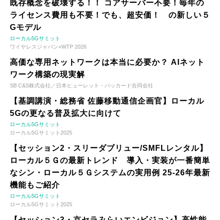
既存概念を破壊する！！ コアサーバー不要！毎年の
ライセンス費用も不要！でも、超安価！ の新しい５
Gモデル
ローカル5Gサミット
ワイヤレスジャパン×WTP 2026
高価な専用ネットワークは本当に必要か？ AIネット
ワーク構築の現実解
SB C&S株式会社／日本ヒューレット・パッカード合同会社
【基調講演・総務省 佐藤移動通信企画官】ローカル
5Gの更なる普及拡大に向けて
ローカル5Gサミット
ローカル5Gサミット2025
【セッション2・スリーダブリュー/SMFLレンタル】
ローカル５Ｇの最新トレンド 導入・実装が一番簡単
なシン・ローカル５Ｇシステムの実用例 25-26年最新
機能もご紹介
ローカル5Gサミット
ローカル5Gサミット2025
【セッション3・京セラみらいエンビジョン】高性能