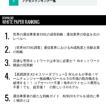
アクセスランキング一覧
DOWNLOAD
WHITE PAPER RANKING
世界の通信事業者33社の成長戦略：通信業界の収益を次の
レベルへ
［世界4473社調査］通信業界におけるAI成熟度と先駆企業
の戦略
高価な専用ネットワークは本当に必要か？ AIネットワーク
構築の現実解
【基調講演 K2-4 スリーダブリュー】何もかもが革命！ゲ
ームチェンジャー無線機がローカル５G市場の既存概念を
破壊する！！ コアサーバー不要！毎年のライセンス費用も
不要！でも、超安価！ の新しい５Gモデル
通信事業者の新たな戦略ガイド B2B2Xモデルを成功に導
く秘訣とは