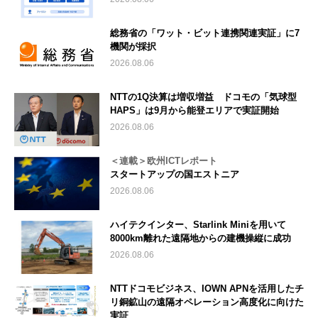
総務省の「ワット・ビット連携関連実証」に7
機関が採択
2026.08.06
NTTの1Q決算は増収増益 ドコモの「気球型
HAPS」は9月から能登エリアで実証開始
2026.08.06
＜連載＞欧州ICTレポート
スタートアップの国エストニア
2026.08.06
ハイテクインター、Starlink Miniを用いて
8000km離れた遠隔地からの建機操縦に成功
2026.08.06
NTTドコモビジネス、IOWN APNを活用したチ
リ銅鉱山の遠隔オペレーション高度化に向けた
実証