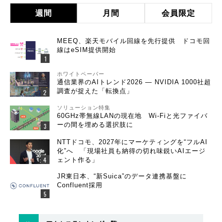
週間
月間
会員限定
MEEQ、楽天モバイル回線を先行提供 ドコモ回
線はeSIM提供開始
ホワイトペーパー
通信業界のAIトレンド2026 ― NVIDIA 1000社超
調査が捉えた「転換点」
ソリューション特集
60GHz帯無線LANの現在地 Wi-Fiと光ファイバ
ーの間を埋める選択肢に
NTTドコモ、2027年にマーケティングを“フルAI
化”へ 「現場社員も納得の切れ味鋭いAIエージ
ェント作る」
JR東日本、“新Suica”のデータ連携基盤に
Confluent採用