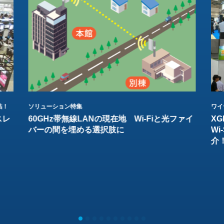
結！
ソリューション特集
ワイ
スレ
60GHz帯無線LANの現在地 Wi-Fiと光ファイ
XG
バーの間を埋める選択肢に
W
介