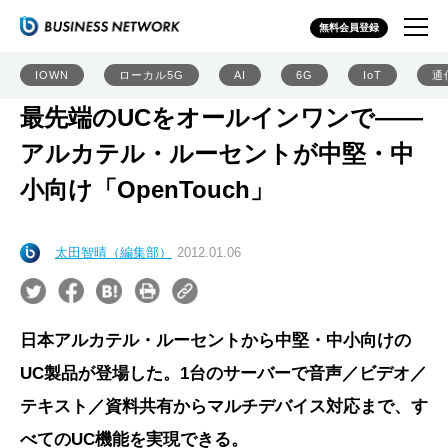
無料会員登録
IOWN
ローカル5G
AI
6G
IoT
通
最先端のUCをオールインワンで――
アルカテル・ルーセントが中堅・中
小向け「OpenTouch」
太田智晴（編集部）
2012.01.06
日本アルカテル・ルーセントから中堅・中小向けの
UC製品が登場した。1台のサーバーで音声／ビデオ／
テキスト／資料共有からマルチデバイス対応まで、す
べてのUC機能を実現できる。