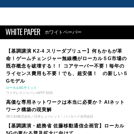
WHITE PAPER
ホワイトペーパー
【基調講演 K2-4 スリーダブリュー】何もかもが革
命！ゲームチェンジャー無線機がローカル５G市場の
既存概念を破壊する！！ コアサーバー不要！毎年の
ライセンス費用も不要！でも、超安価！ の新しい５
Gモデル
ローカル5Gサミット
ワイヤレスジャパン×WTP 2026
高価な専用ネットワークは本当に必要か？ AIネット
ワーク構築の現実解
SB C&S株式会社／日本ヒューレット・パッカード合同会社
【基調講演・総務省 佐藤移動通信企画官】ローカル
5Gの更なる普及拡大に向けて