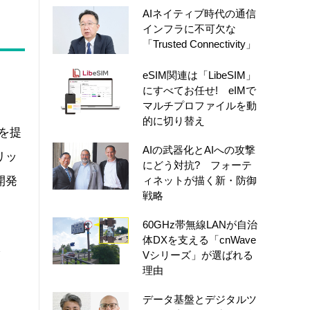
AIネイティブ時代の通信
インフラに不可欠な
「Trusted Connectivity」
eSIM関連は「LibeSIM」
にすべてお任せ! eIMで
マルチプロファイルを動
的に切り替え
を提
AIの武器化とAIへの攻撃
リッ
にどう対抗? フォーテ
ィネットが描く新・防御
開発
戦略
60GHz帯無線LANが自治
体DXを支える「cnWave
表
Vシリーズ」が選ばれる
理由
データ基盤とデジタルツ