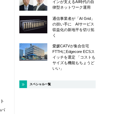
インが支えるAI時代の自
律型ネットワーク運用
通信事業者が「AI Grid」
の担い手に AIサービス
収益化の新地平を切り拓
く
愛媛CATVが集合住宅
FTTHにEdgecore ECSス
イッチを選定 「コストも
サイズも機能もちょうど
いい」
スペシャル一覧
ット
のパ