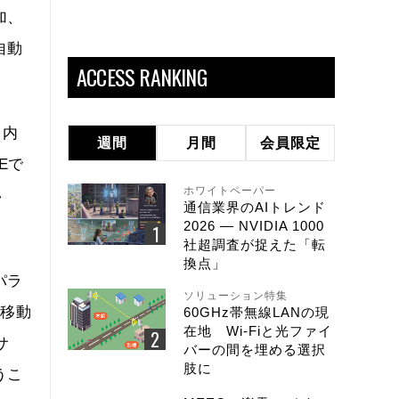
加、
自動
ACCESS RANKING
ク内
週間
月間
会員限定
Eで
ホワイトペーパー
い
通信業界のAIトレンド
2026 ― NVIDIA 1000
社超調査が捉えた「転
換点」
パラ
ソリューション特集
が移動
60GHz帯無線LANの現
在地 Wi-Fiと光ファイ
サ
バーの間を埋める選択
肢に
うこ