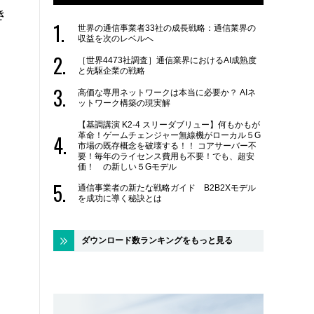
き
世界の通信事業者33社の成長戦略：通信業界の
収益を次のレベルへ
［世界4473社調査］通信業界におけるAI成熟度
と先駆企業の戦略
高価な専用ネットワークは本当に必要か？ AIネ
ットワーク構築の現実解
【基調講演 K2-4 スリーダブリュー】何もかもが
革命！ゲームチェンジャー無線機がローカル５G
市場の既存概念を破壊する！！ コアサーバー不
要！毎年のライセンス費用も不要！でも、超安
価！ の新しい５Gモデル
通信事業者の新たな戦略ガイド B2B2Xモデル
を成功に導く秘訣とは
ダウンロード数ランキングをもっと見る