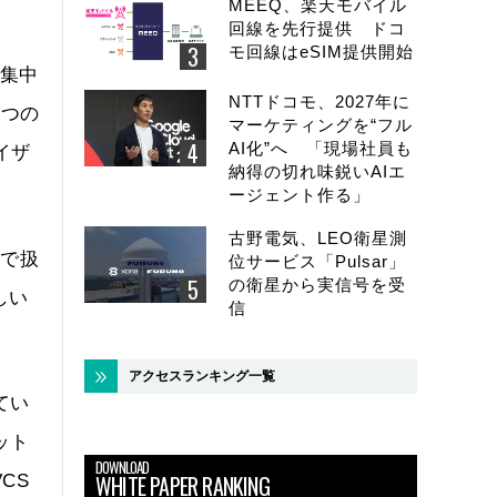
MEEQ、楽天モバイル
回線を先行提供 ドコ
モ回線はeSIM提供開始
を集中
NTTドコモ、2027年に
1つの
マーケティングを“フル
AI化”へ 「現場社員も
イザ
納得の切れ味鋭いAIエ
ージェント作る」
古野電気、LEO衛星測
シで扱
位サービス「Pulsar」
の衛星から実信号を受
しい
信
アクセスランキング一覧
てい
ット
DOWNLOAD
WHITE PAPER RANKING
CS