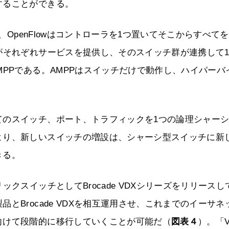
することができる。
が、OpenFlowはコントローラを1つ置いてそこからすべて
がそれぞれサービスを提供し、そのスイッチ群が連携して
MPPである。AMPPはスイッチだけで動作し、ハイパーバ
てのスイッチ、ポート、トラフィックを1つの論理シャー
より、新しいスイッチの増設は、シャーシ型スイッチに新
きる。
クスイッチとしてBrocade VDXシリーズをリリースし
とBrocade VDXを相互運用させ、これまでのイーサネ
向けて段階的に移行していくことが可能だ（
図表４
）。「V