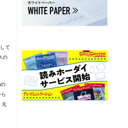
として
スの
hの
から
、元