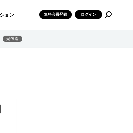
無料会員登録
ログイン
ション
光伝送
］