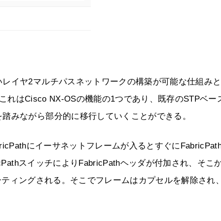
いレイヤ2マルチパスネットワークの構築が可能な仕組み
る。これはCisco NX-OSの機能の1つであり、既存のSTPベー
を踏みながら部分的に移行していくことができる。
cPathにイーサネットフレームが入るとすぐにFabricPat
athスイッチによりFabricPathヘッダが付加され、そこ
までルーティングされる。そこでフレームはカプセルを解除され