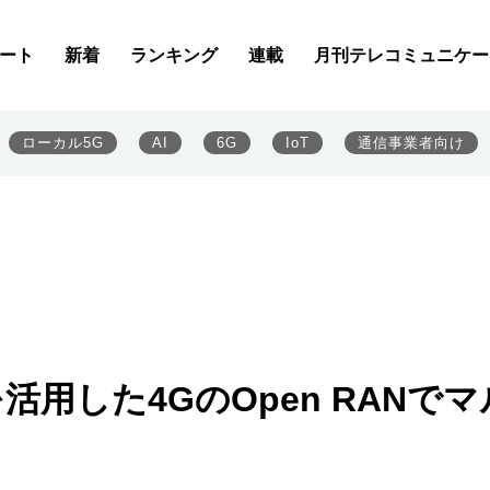
ート
新着
ランキング
連載
月刊テレコミュニケー
ローカル5G
AI
6G
IoT
通信事業者向け
活用した4GのOpen RANでマ