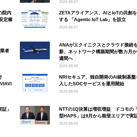
2026.08.07
の院内
ZETAアライアンス、AIとIoTの共創
安定稼
する 「Agentic IoT Lab」を設立
2026.08.07
ANAがエクイニクスとクラウド接続
事業者
新、ネットワーク構築期間が数カ月か
週間へ
2026.08.06
け
NRIセキュア、独自開発のAI統制基盤
IAVI
入したSOCサービスを運用開始
2026.08.06
実証」
NTTの1Q決算は増収増益 ドコモの
型HAPS」は9月から能登エリアで実
2026.08.06