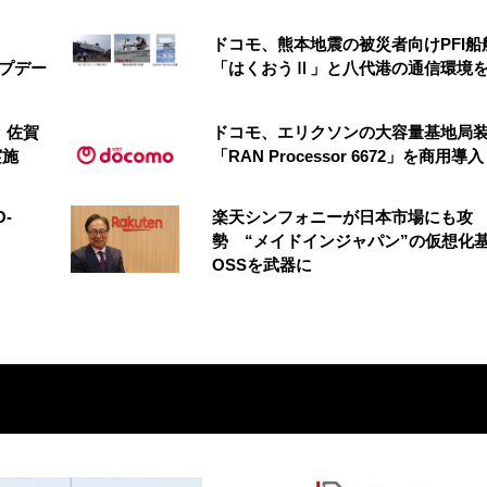
ドコモ、熊本地震の被災者向けPFI船
アップデー
「はくおうⅡ」と八代港の通信環境
、佐賀
ドコモ、エリクソンの大容量基地局
実施
「RAN Processor 6672」を商用導入
-
楽天シンフォニーが日本市場にも攻
勢 “メイドインジャパン”の仮想化
OSSを武器に