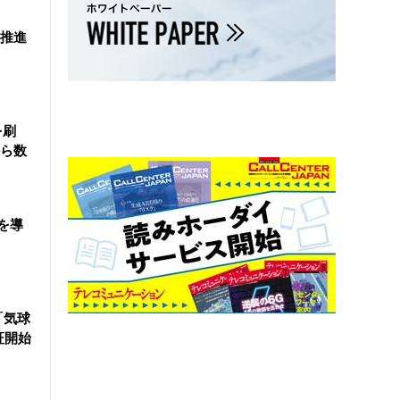
を推進
を刷
ら数
を導
「気球
証開始