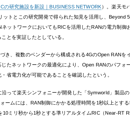
Cの研究施設を新設｜BUSINESS NETWORK
）。楽天モ
ットとこの研究開発で得られた知見を活用し、Beyond 5
ANネットワークにおいてもRICを活用したRANの電力制御
ることを実証したとしている。
づき、複数のベンダーから構成される4GのOpen RANを
たネットワークの最適化により、Open RANのパフォ
化・省電力化が可能であることを確認したという。
仕様に沿って楽天シンフォニーが開発した「Symworld」製品の
フォームには、RAN制御にかかる処理時間を1秒以上とする
を10ミリ秒から1秒とする準リアルタイムRIC（Near-RT R