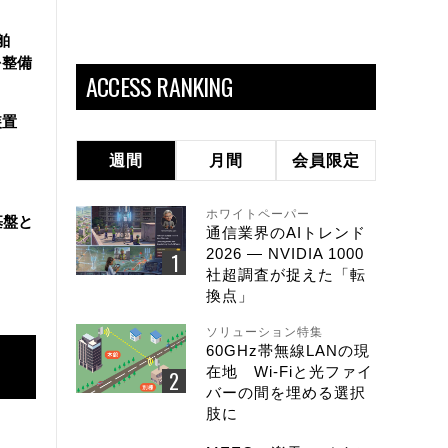
舶
を整備
ACCESS RANKING
装置
週間
月間
会員限定
ホワイトペーパー
基盤と
通信業界のAIトレンド
2026 ― NVIDIA 1000
社超調査が捉えた「転
換点」
ソリューション特集
60GHz帯無線LANの現
在地 Wi-Fiと光ファイ
バーの間を埋める選択
肢に