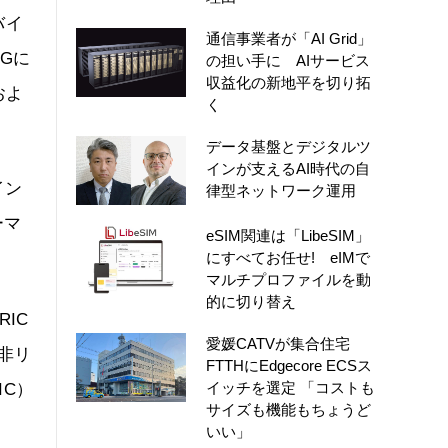
バイ
通信事業者が「AI Grid」
Gに
の担い手に AIサービス
収益化の新地平を切り拓
およ
く
データ基盤とデジタルツ
インが支えるAI時代の自
イン
律型ネットワーク運用
ーマ
eSIM関連は「LibeSIM」
にすべてお任せ! eIMで
マルチプロファイルを動
的に切り替え
RIC
愛媛CATVが集合住宅
非リ
FTTHにEdgecore ECSス
イッチを選定 「コストも
IC）
サイズも機能もちょうど
いい」