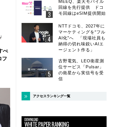
MEEQ、楽天モバイル
回線を先行提供 ドコ
モ回線はeSIM提供開始
NTTドコモ、2027年に
マーケティングを“フル
AI化”へ 「現場社員も
納得の切れ味鋭いAIエ
ージェント作る」
にすべ
ロフ
古野電気、LEO衛星測
位サービス「Pulsar」
の衛星から実信号を受
信
アクセスランキング一覧
DOWNLOAD
WHITE PAPER RANKING