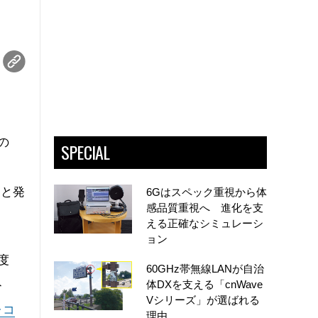
の
SPECIAL
たと発
6Gはスペック重視から体
感品質重視へ 進化を支
える正確なシミュレーシ
ョン
度
60GHz帯無線LANが自治
ト
体DXを支える「cnWave
Vシリーズ」が選ばれる
レコ
理由