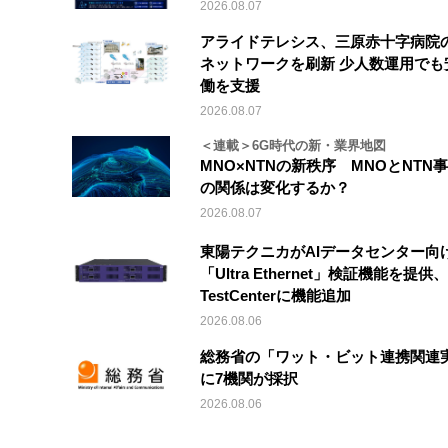
2026.08.07
アライドテレシス、三原赤十字病院
ネットワークを刷新 少人数運用でも
働を支援
2026.08.07
＜連載＞6G時代の新・業界地図
MNO×NTNの新秩序 MNOとNTN
の関係は変化するか？
2026.08.07
東陽テクニカがAIデータセンター向
「Ultra Ethernet」検証機能を提供、V
TestCenterに機能追加
2026.08.06
総務省の「ワット・ビット連携関連
に7機関が採択
2026.08.06