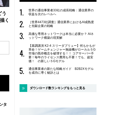
世界の通信事業者33社の成長戦略：通信業界の
どう
収益を次のレベルへ
が描く
［世界4473社調査］通信業界におけるAI成熟度
と先駆企業の戦略
高価な専用ネットワークは本当に必要か？ AIネ
ットワーク構築の現実解
【基調講演 K2-4 スリーダブリュー】何もかもが
革命！ゲームチェンジャー無線機がローカル５G
市場の既存概念を破壊する！！ コアサーバー不
要！毎年のライセンス費用も不要！でも、超安
価！ の新しい５Gモデル
通信事業者の新たな戦略ガイド B2B2Xモデル
を成功に導く秘訣とは
ダウンロード数ランキングをもっと見る
ンタ