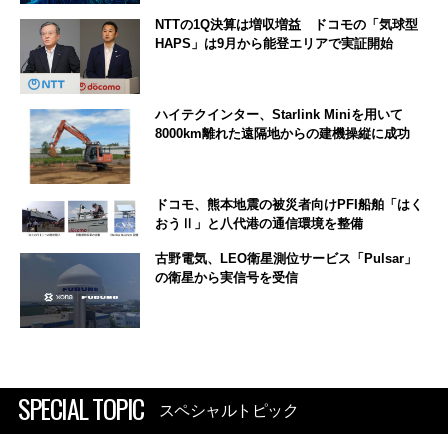
NTTの1Q決算は増収増益 ドコモの「気球型
HAPS」は9月から能登エリアで実証開始
ハイテクインター、Starlink Miniを用いて
8000km離れた遠隔地からの建機操縦に成功
ドコモ、熊本地震の被災者向けPFI船舶「はく
おうⅡ」と八代港の通信環境を整備
古野電気、LEO衛星測位サービス「Pulsar」
の衛星から実信号を受信
SPECIAL TOPIC
スペシャルトピック