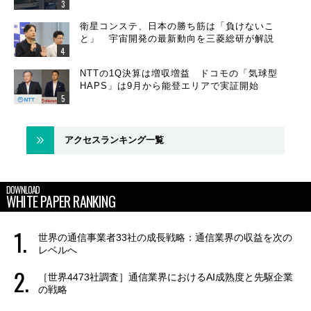
衛星コンステ、日本の勝ち筋は「負けないこ
と」 宇宙開発の最新動向を三菱総研が解説
NTTの1Q決算は増収増益 ドコモの「気球型
HAPS」は9月から能登エリアで実証開始
アクセスランキング一覧
DOWNLOAD
WHITE PAPER RANKING
世界の通信事業者33社の成長戦略：通信業界の収益を次の
レベルへ
［世界4473社調査］通信業界におけるAI成熟度と先駆企業
の戦略