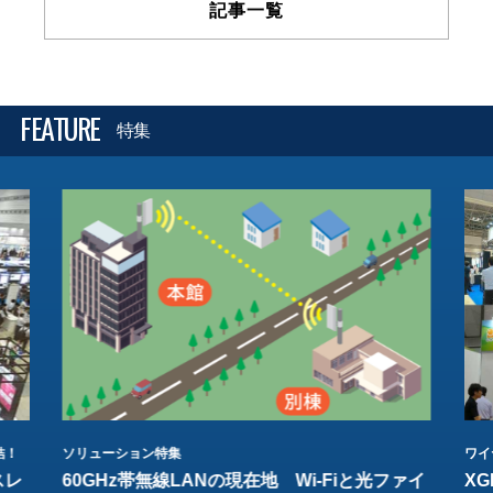
記事一覧
FEATURE
特集
結！
ソリューション特集
ワイ
スレ
60GHz帯無線LANの現在地 Wi-Fiと光ファイ
XG