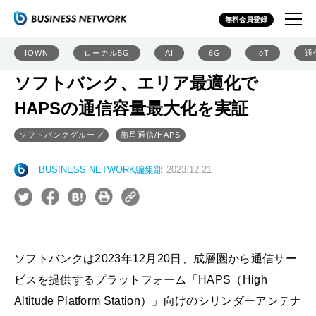
無料会員登録
IOWN
ローカル5G
AI
6G
IoT
通
ソフトバンク、エリア最適化で
HAPSの通信容量最大化を実証
ソフトバンクグループ
衛星通信/HAPS
BUSINESS NETWORK編集部
2023.12.21
ソフトバンクは2023年12月20日、成層圏から通信サー
ビスを提供するプラットフォーム「HAPS（High
Altitude Platform Station）」向けのシリンダーアンテナ