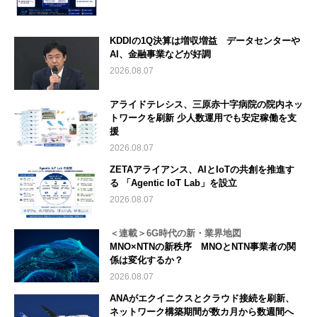
KDDIの1Q決算は増収増益 データセンターや
AI、金融事業などが好調
2026.08.07
アライドテレシス、三原赤十字病院の院内ネッ
トワークを刷新 少人数運用でも安定稼働を支
援
2026.08.07
ZETAアライアンス、AIとIoTの共創を推進す
る 「Agentic IoT Lab」を設立
2026.08.07
＜連載＞6G時代の新・業界地図
MNO×NTNの新秩序 MNOとNTN事業者の関
係は変化するか？
2026.08.07
ANAがエクイニクスとクラウド接続を刷新、
ネットワーク構築期間が数カ月から数週間へ