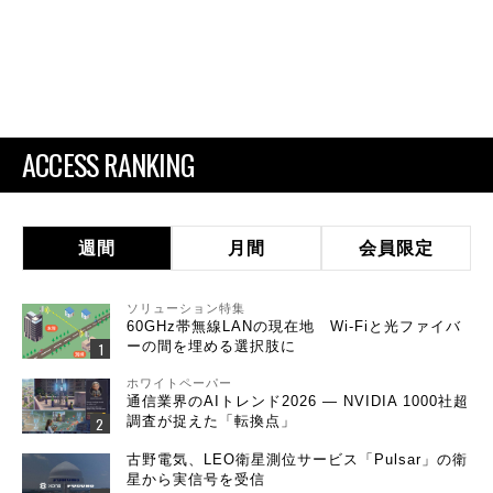
ACCESS RANKING
週間
月間
会員限定
ソリューション特集
60GHz帯無線LANの現在地 Wi-Fiと光ファイバ
ーの間を埋める選択肢に
ホワイトペーパー
通信業界のAIトレンド2026 ― NVIDIA 1000社超
調査が捉えた「転換点」
古野電気、LEO衛星測位サービス「Pulsar」の衛
星から実信号を受信