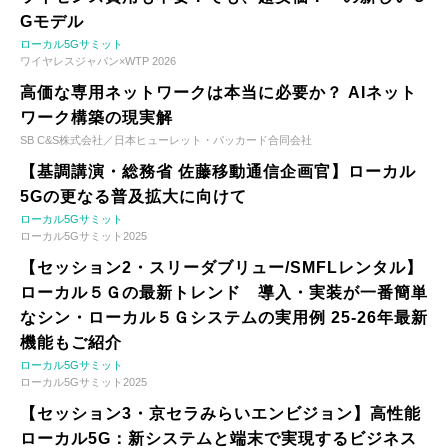
Gモデル
ローカル5Gサミット
ワイヤレスジャパン×WTP 2026
高価な専用ネットワークは本当に必要か？ AIネット
ワーク構築の現実解
SB C&S株式会社／日本ヒューレット・パッカード合同会社
【基調講演・総務省 佐藤移動通信企画官】ローカル
5Gの更なる普及拡大に向けて
ローカル5Gサミット
ローカル5Gサミット2025
【セッション2・スリーダブリュー/SMFLレンタル】
ローカル５Ｇの最新トレンド 導入・実装が一番簡単
なシン・ローカル５Ｇシステムの実用例 25-26年最新
機能もご紹介
ローカル5Gサミット
ローカル5Gサミット2025
【セッション3・京セラみらいエンビジョン】高性能
ローカル5G：新システムと端末で実現するビジネス