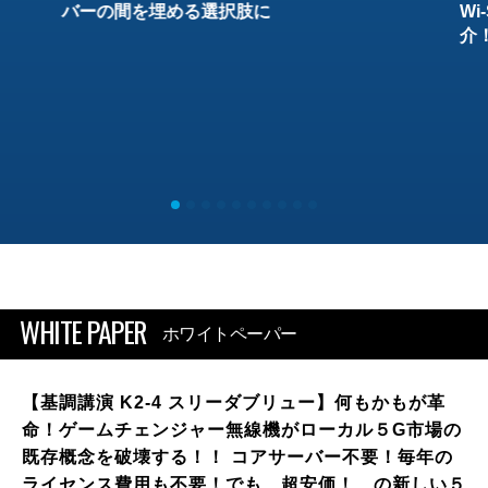
バーの間を埋める選択肢に
W
介
WHITE PAPER
ホワイトペーパー
【基調講演 K2-4 スリーダブリュー】何もかもが革
命！ゲームチェンジャー無線機がローカル５G市場の
既存概念を破壊する！！ コアサーバー不要！毎年の
ライセンス費用も不要！でも、超安価！ の新しい５