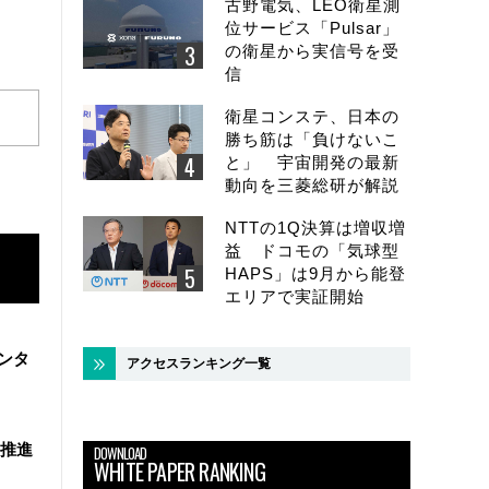
古野電気、LEO衛星測
位サービス「Pulsar」
の衛星から実信号を受
信
衛星コンステ、日本の
勝ち筋は「負けないこ
と」 宇宙開発の最新
動向を三菱総研が解説
NTTの1Q決算は増収増
益 ドコモの「気球型
HAPS」は9月から能登
エリアで実証開始
ンタ
アクセスランキング一覧
を推進
DOWNLOAD
WHITE PAPER RANKING