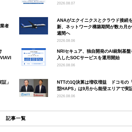
2026.08.07
ANAがエクイニクスとクラウド接続
事業者
新、ネットワーク構築期間が数カ月か
週間へ
2026.08.06
け
NRIセキュア、独自開発のAI統制基盤
IAVI
入したSOCサービスを運用開始
2026.08.06
実証」
NTTの1Q決算は増収増益 ドコモの
型HAPS」は9月から能登エリアで実
2026.08.06
記事一覧