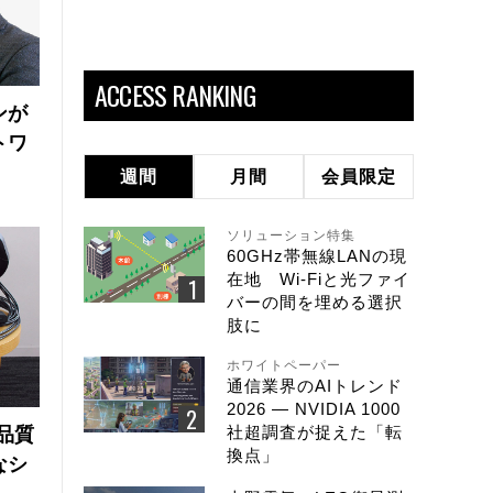
ACCESS RANKING
ンが
トワ
週間
月間
会員限定
ソリューション特集
60GHz帯無線LANの現
在地 Wi-Fiと光ファイ
バーの間を埋める選択
肢に
ホワイトペーパー
通信業界のAIトレンド
2026 ― NVIDIA 1000
社超調査が捉えた「転
品質
換点」
なシ