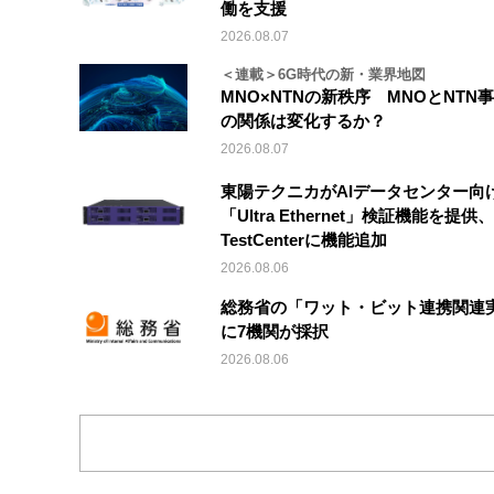
働を支援
2026.08.07
＜連載＞6G時代の新・業界地図
MNO×NTNの新秩序 MNOとNTN
の関係は変化するか？
2026.08.07
東陽テクニカがAIデータセンター向
「Ultra Ethernet」検証機能を提供、V
TestCenterに機能追加
2026.08.06
総務省の「ワット・ビット連携関連
に7機関が採択
2026.08.06