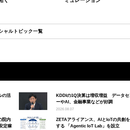
拓く
ミュレーション
シャルトピック一覧
ルの活
KDDIの1Q決算は増収増益 データセ
ーやAI、金融事業などが好調
2026.08.07
の院内
ZETAアライアンス、AIとIoTの共創
安定稼
する 「Agentic IoT Lab」を設立