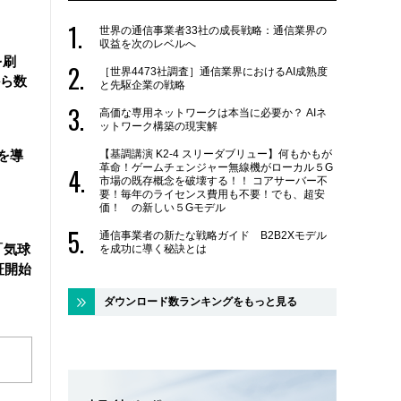
世界の通信事業者33社の成長戦略：通信業界の
収益を次のレベルへ
を刷
［世界4473社調査］通信業界におけるAI成熟度
ら数
と先駆企業の戦略
高価な専用ネットワークは本当に必要か？ AIネ
ットワーク構築の現実解
【基調講演 K2-4 スリーダブリュー】何もかもが
を導
革命！ゲームチェンジャー無線機がローカル５G
市場の既存概念を破壊する！！ コアサーバー不
要！毎年のライセンス費用も不要！でも、超安
価！ の新しい５Gモデル
通信事業者の新たな戦略ガイド B2B2Xモデル
「気球
を成功に導く秘訣とは
証開始
ダウンロード数ランキングをもっと見る