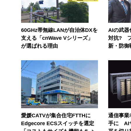
60GHz帯無線LANが自治体DXを
AIの武
支える「cnWave Vシリーズ」
対抗? 
が選ばれる理由
新・防御
愛媛CATVが集合住宅FTTHに
通信事業者
Edgecore ECSスイッチを選定
手に A