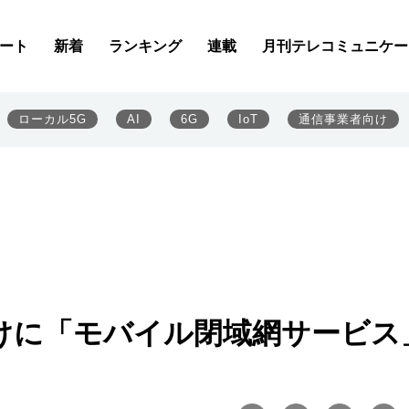
ート
新着
ランキング
連載
月刊テレコミュニケー
ローカル5G
AI
6G
IoT
通信事業者向け
けに「モバイル閉域網サービス