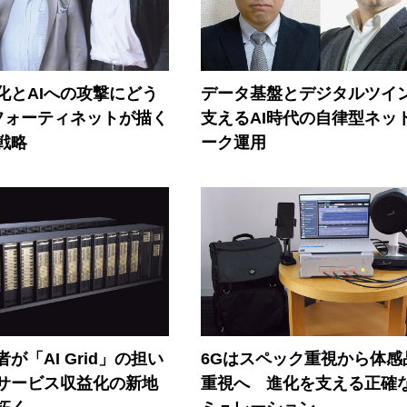
器化とAIへの攻撃にどう
データ基盤とデジタルツイ
フォーティネットが描く
支えるAI時代の自律型ネッ
戦略
ーク運用
が「AI Grid」の担い
6Gはスペック重視から体感
Iサービス収益化の新地
重視へ 進化を支える正確