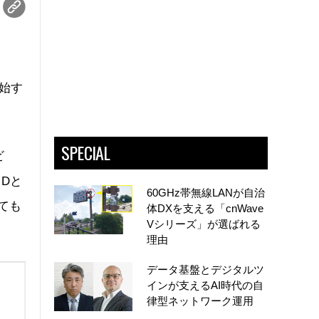
開始す
SPECIAL
ビ
Dと
60GHz帯無線LANが自治
ても
体DXを支える「cnWave
Vシリーズ」が選ばれる
理由
データ基盤とデジタルツ
インが支えるAI時代の自
律型ネットワーク運用