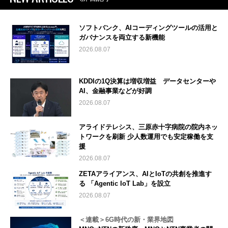
ソフトバンク、AIコーディングツールの活用と
ガバナンスを両立する新機能
2026.08.07
KDDIの1Q決算は増収増益 データセンターや
AI、金融事業などが好調
2026.08.07
アライドテレシス、三原赤十字病院の院内ネッ
トワークを刷新 少人数運用でも安定稼働を支
援
2026.08.07
ZETAアライアンス、AIとIoTの共創を推進す
る 「Agentic IoT Lab」を設立
2026.08.07
＜連載＞6G時代の新・業界地図