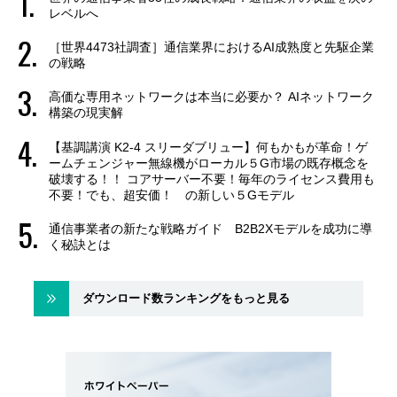
レベルへ
［世界4473社調査］通信業界におけるAI成熟度と先駆企業
の戦略
高価な専用ネットワークは本当に必要か？ AIネットワーク
構築の現実解
【基調講演 K2-4 スリーダブリュー】何もかもが革命！ゲ
ームチェンジャー無線機がローカル５G市場の既存概念を
破壊する！！ コアサーバー不要！毎年のライセンス費用も
不要！でも、超安価！ の新しい５Gモデル
通信事業者の新たな戦略ガイド B2B2Xモデルを成功に導
く秘訣とは
ダウンロード数ランキングをもっと見る