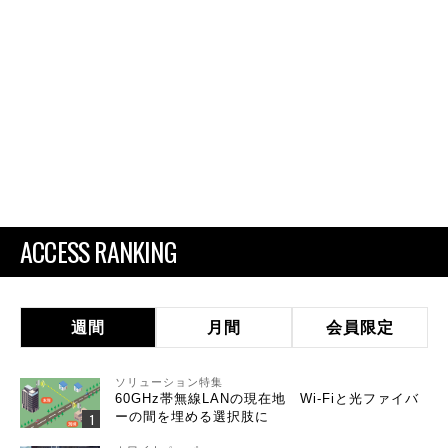
ACCESS RANKING
週間
月間
会員限定
ソリューション特集
60GHz帯無線LANの現在地 Wi-Fiと光ファイバ
ーの間を埋める選択肢に