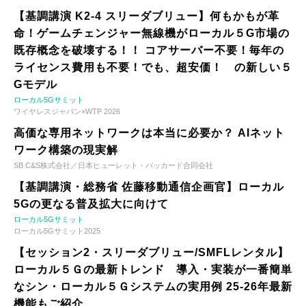
【基調講演 K2-4 スリーダブリュー】何もかもが革
命！ゲームチェンジャー無線機がローカル５G市場の
既存概念を破壊する！！ コアサーバー不要！毎年の
ライセンス費用も不要！でも、超安価！ の新しい５
Gモデル
ローカル5Gサミット
ワイヤレスジャパン×WTP 2026
高価な専用ネットワークは本当に必要か？ AIネット
ワーク構築の現実解
SB C&S株式会社／日本ヒューレット・パッカード合同会社
【基調講演・総務省 佐藤移動通信企画官】ローカル
5Gの更なる普及拡大に向けて
ローカル5Gサミット
ローカル5Gサミット2025
【セッション2・スリーダブリュー/SMFLレンタル】
ローカル５Ｇの最新トレンド 導入・実装が一番簡単
なシン・ローカル５Ｇシステムの実用例 25-26年最新
機能もご紹介