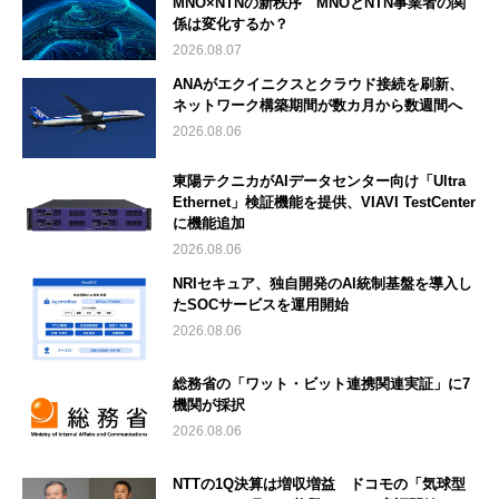
MNO×NTNの新秩序 MNOとNTN事業者の関
係は変化するか？
2026.08.07
ANAがエクイニクスとクラウド接続を刷新、
ネットワーク構築期間が数カ月から数週間へ
2026.08.06
東陽テクニカがAIデータセンター向け「Ultra
Ethernet」検証機能を提供、VIAVI TestCenter
に機能追加
2026.08.06
NRIセキュア、独自開発のAI統制基盤を導入し
たSOCサービスを運用開始
2026.08.06
総務省の「ワット・ビット連携関連実証」に7
機関が採択
2026.08.06
NTTの1Q決算は増収増益 ドコモの「気球型