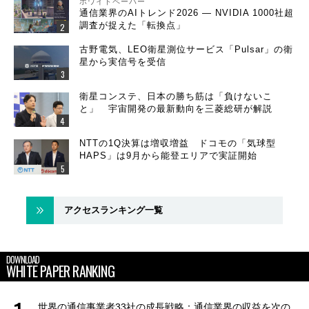
ホワイトペーパー
通信業界のAIトレンド2026 ― NVIDIA 1000社超
調査が捉えた「転換点」
古野電気、LEO衛星測位サービス「Pulsar」の衛
星から実信号を受信
衛星コンステ、日本の勝ち筋は「負けないこ
と」 宇宙開発の最新動向を三菱総研が解説
NTTの1Q決算は増収増益 ドコモの「気球型
HAPS」は9月から能登エリアで実証開始
アクセスランキング一覧
DOWNLOAD
WHITE PAPER RANKING
世界の通信事業者33社の成長戦略：通信業界の収益を次の