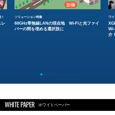
結！
ソリューション特集
ワイ
スレ
60GHz帯無線LANの現在地 Wi-Fiと光ファイ
XG
バーの間を埋める選択肢に
W
介
WHITE PAPER
ホワイトペーパー