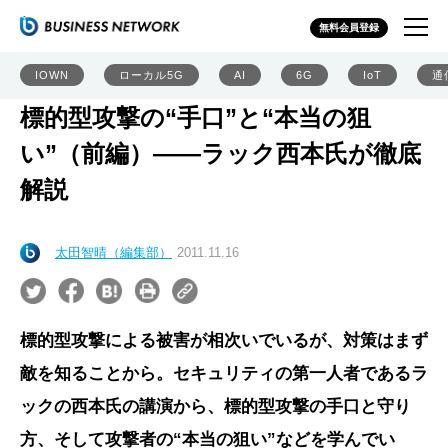
無料会員登録
IOWN
ローカル5G
AI
6G
IoT
通
標的型攻撃の“手口”と“本当の狙
い”（前編）――ラック西本氏が徹底
解説
太田智晴（編集部）
2011.11.16
標的型攻撃による被害が相次いでいるが、対策はまず
敵を知ることから。セキュリティの第一人者であるラ
ックの西本氏の講演から、標的型攻撃の手口と守り
方、そして攻撃者の“本当の狙い”などを学んでい