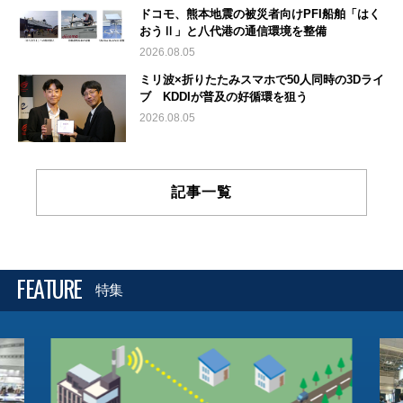
ドコモ、熊本地震の被災者向けPFI船舶「はく
おうⅡ」と八代港の通信環境を整備
2026.08.05
ミリ波×折りたたみスマホで50人同時の3Dライ
ブ KDDIが普及の好循環を狙う
2026.08.05
記事一覧
FEATURE
特集