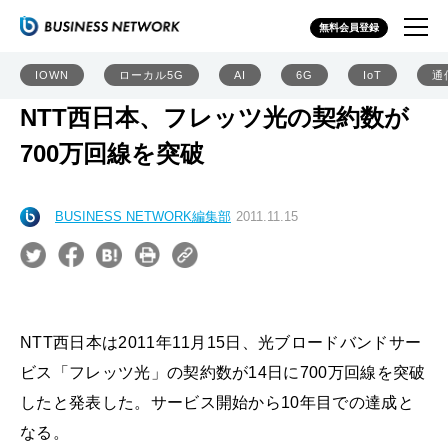
無料会員登録
IOWN
ローカル5G
AI
6G
IoT
通
NTT西日本、フレッツ光の契約数が
700万回線を突破
BUSINESS NETWORK編集部
2011.11.15
NTT西日本は2011年11月15日、光ブロードバンドサー
ビス「フレッツ光」の契約数が14日に700万回線を突破
したと発表した。サービス開始から10年目での達成と
なる。