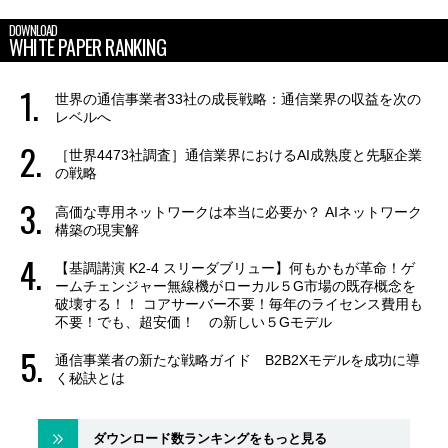
DOWNLOAD
WHITE PAPER RANKING
世界の通信事業者33社の成長戦略：通信業界の収益を次の
レベルへ
［世界4473社調査］通信業界におけるAI成熟度と先駆企業
の戦略
高価な専用ネットワークは本当に必要か？ AIネットワーク
構築の現実解
【基調講演 K2-4 スリーダブリュー】何もかもが革命！ゲ
ームチェンジャー無線機がローカル５G市場の既存概念を
破壊する！！ コアサーバー不要！毎年のライセンス費用も
不要！でも、超安価！ の新しい５Gモデル
通信事業者の新たな戦略ガイド B2B2Xモデルを成功に導
く秘訣とは
ダウンロード数ランキングをもっと見る