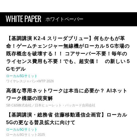
WHITE PAPER
ホワイトペーパー
【基調講演 K2-4 スリーダブリュー】何もかもが革
命！ゲームチェンジャー無線機がローカル５G市場の
既存概念を破壊する！！ コアサーバー不要！毎年の
ライセンス費用も不要！でも、超安価！ の新しい５
Gモデル
ローカル5Gサミット
ワイヤレスジャパン×WTP 2026
高価な専用ネットワークは本当に必要か？ AIネット
ワーク構築の現実解
SB C&S株式会社／日本ヒューレット・パッカード合同会社
【基調講演・総務省 佐藤移動通信企画官】ローカル
5Gの更なる普及拡大に向けて
ローカル5Gサミット
ローカル5Gサミット2025