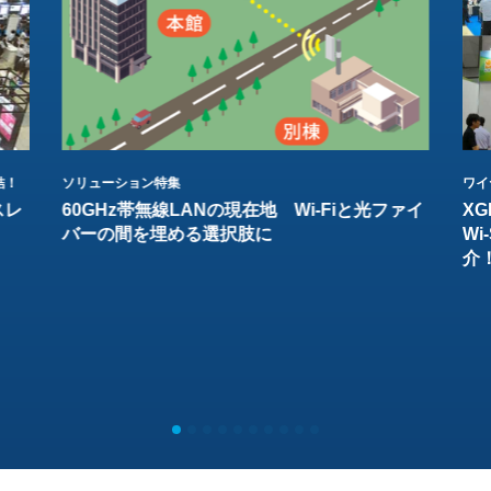
結！
ソリューション特集
ワイ
スレ
60GHz帯無線LANの現在地 Wi-Fiと光ファイ
XG
バーの間を埋める選択肢に
W
介