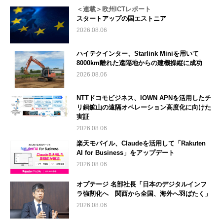
＜連載＞欧州ICTレポート
スタートアップの国エストニア
2026.08.06
ハイテクインター、Starlink Miniを用いて
8000km離れた遠隔地からの建機操縦に成功
2026.08.06
NTTドコモビジネス、IOWN APNを活用したチ
リ銅鉱山の遠隔オペレーション高度化に向けた
実証
2026.08.06
楽天モバイル、Claudeを活用して「Rakuten
AI for Business」をアップデート
2026.08.06
オプテージ 名部社長「日本のデジタルインフ
ラ強靭化へ 関西から全国、海外へ羽ばたく」
2026.08.06