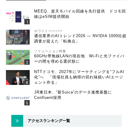
MEEQ、楽天モバイル回線を先行提供 ドコモ回
線はeSIM提供開始
ホワイトペーパー
通信業界のAIトレンド2026 ― NVIDIA 1000社超
調査が捉えた「転換点」
ソリューション特集
60GHz帯無線LANの現在地 Wi-Fiと光ファイバ
ーの間を埋める選択肢に
NTTドコモ、2027年にマーケティングを“フルAI
化”へ 「現場社員も納得の切れ味鋭いAIエージ
ェント作る」
JR東日本、“新Suica”のデータ連携基盤に
Confluent採用
アクセスランキング一覧