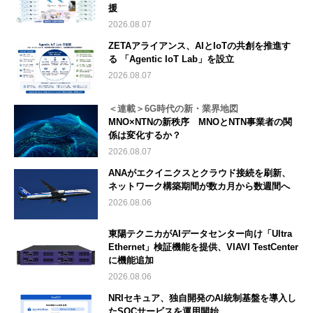
援
2026.08.07
ZETAアライアンス、AIとIoTの共創を推進す
る 「Agentic IoT Lab」を設立
2026.08.07
＜連載＞6G時代の新・業界地図
MNO×NTNの新秩序 MNOとNTN事業者の関
係は変化するか？
2026.08.07
ANAがエクイニクスとクラウド接続を刷新、
ネットワーク構築期間が数カ月から数週間へ
2026.08.06
東陽テクニカがAIデータセンター向け「Ultra
Ethernet」検証機能を提供、VIAVI TestCenter
に機能追加
2026.08.06
NRIセキュア、独自開発のAI統制基盤を導入し
たSOCサービスを運用開始