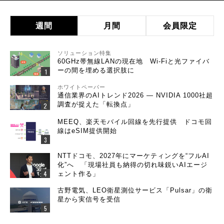
週間
月間
会員限定
ソリューション特集
60GHz帯無線LANの現在地 Wi-Fiと光ファイバ
ーの間を埋める選択肢に
ホワイトペーパー
通信業界のAIトレンド2026 ― NVIDIA 1000社超
調査が捉えた「転換点」
MEEQ、楽天モバイル回線を先行提供 ドコモ回
線はeSIM提供開始
NTTドコモ、2027年にマーケティングを“フルAI
化”へ 「現場社員も納得の切れ味鋭いAIエージ
ェント作る」
古野電気、LEO衛星測位サービス「Pulsar」の衛
星から実信号を受信