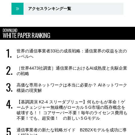
アクセスランキング一覧
DOWNLOAD
WHITE PAPER RANKING
世界の通信事業者33社の成長戦略：通信業界の収益を次の
レベルへ
［世界4473社調査］通信業界におけるAI成熟度と先駆企業
の戦略
高価な専用ネットワークは本当に必要か？ AIネットワーク
構築の現実解
【基調講演 K2-4 スリーダブリュー】何もかもが革命！ゲ
ームチェンジャー無線機がローカル５G市場の既存概念を
破壊する！！ コアサーバー不要！毎年のライセンス費用も
不要！でも、超安価！ の新しい５Gモデル
通信事業者の新たな戦略ガイド B2B2Xモデルを成功に導