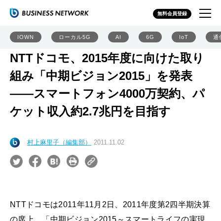
無料会員登録
IOWN
ローカル5G
AI
6G
IoT
通
NTTドコモ、2015年度に向けた取り
組み「中期ビジョン2015」を発表
――スマートフォン4000万契約、パ
ケット収入約2.7兆円を目指す
村上麻里子（編集部）
2011.11.02
NTTドコモは2011年11月2日、2011年度第2四半期決算
の席上、「中期ビジョン2015～スマートライフの実現