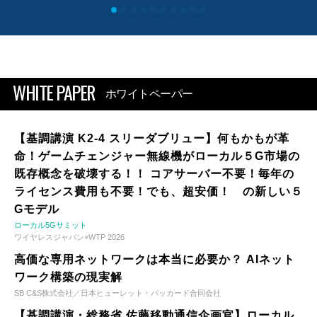
WHITE PAPER
ホワイトペーパー
【基調講演 K2-4 スリーダブリュー】何もかもが革
命！ゲームチェンジャー無線機がローカル５G市場の
既存概念を破壊する！！ コアサーバー不要！毎年の
ライセンス費用も不要！でも、超安価！ の新しい５
Gモデル
ローカル5Gサミット
ワイヤレスジャパン×WTP 2026
高価な専用ネットワークは本当に必要か？ AIネット
ワーク構築の現実解
SB C&S株式会社／日本ヒューレット・パッカード合同会社
【基調講演・総務省 佐藤移動通信企画官】ローカル