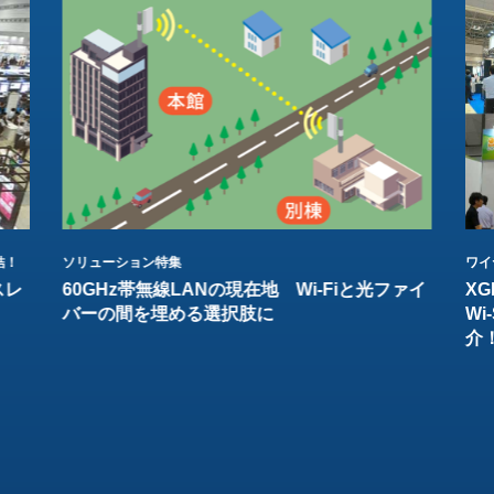
結！
ソリューション特集
ワイ
スレ
60GHz帯無線LANの現在地 Wi-Fiと光ファイ
XG
バーの間を埋める選択肢に
W
介