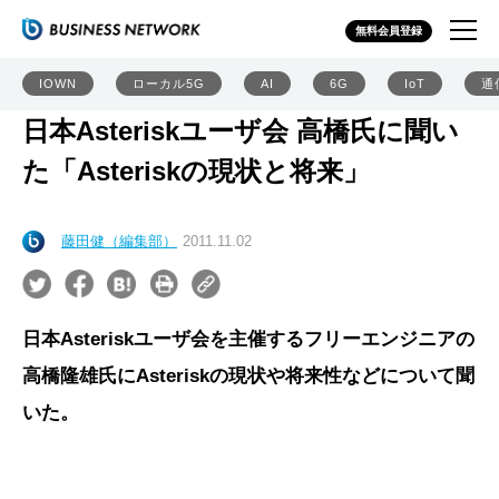
無料会員登録
IOWN
ローカル5G
AI
6G
IoT
通
日本Asteriskユーザ会 高橋氏に聞い
た「Asteriskの現状と将来」
藤田健（編集部）
2011.11.02
日本Asteriskユーザ会を主催するフリーエンジニアの
高橋隆雄氏にAsteriskの現状や将来性などについて聞
いた。