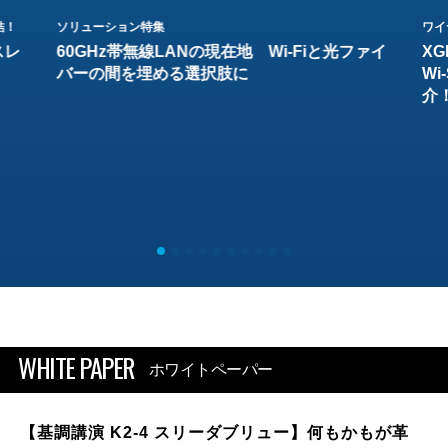
結！
ソリューション特集
ワイ
スレ
60GHz帯無線LANの現在地 Wi-Fiと光ファイ
XG
バーの間を埋める選択肢に
W
介
WHITE PAPER
ホワイトペーパー
【基調講演 K2-4 スリーダブリュー】何もかもが革