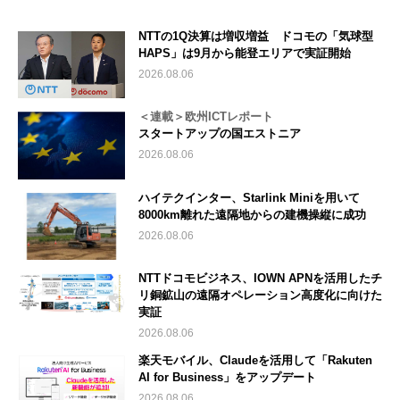
NTTの1Q決算は増収増益 ドコモの「気球型
HAPS」は9月から能登エリアで実証開始
2026.08.06
＜連載＞欧州ICTレポート
スタートアップの国エストニア
2026.08.06
ハイテクインター、Starlink Miniを用いて
8000km離れた遠隔地からの建機操縦に成功
2026.08.06
NTTドコモビジネス、IOWN APNを活用したチ
リ銅鉱山の遠隔オペレーション高度化に向けた
実証
2026.08.06
楽天モバイル、Claudeを活用して「Rakuten
AI for Business」をアップデート
2026.08.06