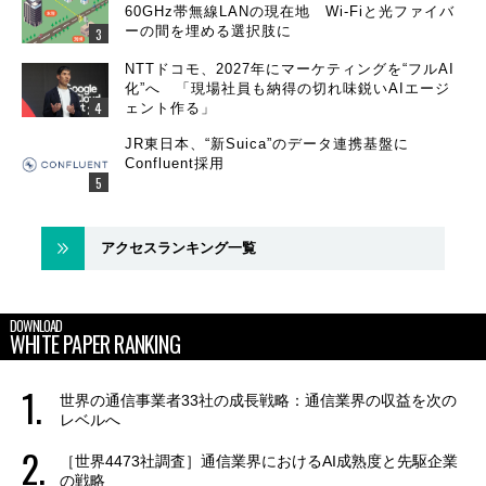
60GHz帯無線LANの現在地 Wi-Fiと光ファイバ
ーの間を埋める選択肢に
NTTドコモ、2027年にマーケティングを“フルAI
化”へ 「現場社員も納得の切れ味鋭いAIエージ
ェント作る」
JR東日本、“新Suica”のデータ連携基盤に
Confluent採用
アクセスランキング一覧
DOWNLOAD
WHITE PAPER RANKING
世界の通信事業者33社の成長戦略：通信業界の収益を次の
レベルへ
［世界4473社調査］通信業界におけるAI成熟度と先駆企業
の戦略