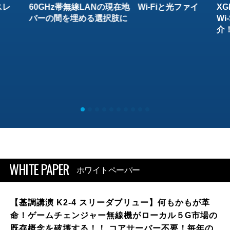
スレ
60GHz帯無線LANの現在地 Wi-Fiと光ファイ
XG
バーの間を埋める選択肢に
W
介
WHITE PAPER
ホワイトペーパー
【基調講演 K2-4 スリーダブリュー】何もかもが革
命！ゲームチェンジャー無線機がローカル５G市場の
既存概念を破壊する！！ コアサーバー不要！毎年の