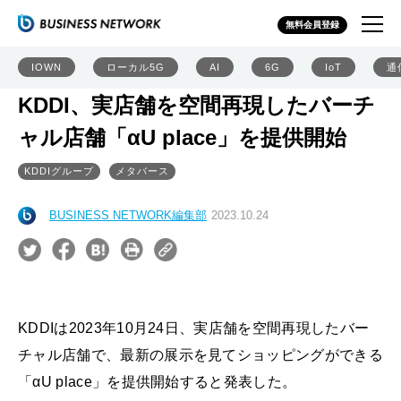
無料会員登録
IOWN
ローカル5G
AI
6G
IoT
通
KDDI、実店舗を空間再現したバーチ
ャル店舗「αU place」を提供開始
KDDIグループ
メタバース
BUSINESS NETWORK編集部
2023.10.24
KDDIは2023年10月24日、実店舗を空間再現したバー
チャル店舗で、最新の展示を見てショッピングができる
「αU place」を提供開始すると発表した。