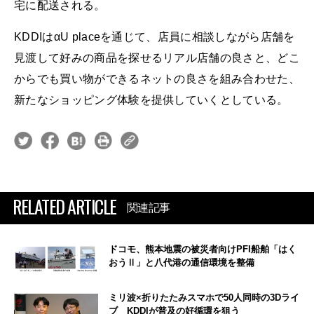
宅に配送される。
KDDIはαU placeを通じて、店員に相談しながら店舗を
見渡して好みの商品を探せるリアル店舗の良さと、どこ
からでも買い物ができるネットの良さを組み合わせた、
新たなショッピング体験を提供していくとしている。
RELATED ARTICLE
関連記事
ドコモ、熊本地震の被災者向けPFI船舶「はく
おうⅡ」と八代港の通信環境を整備
ミリ波×折りたたみスマホで50人同時の3Dライ
ブ KDDIが普及の好循環を狙う