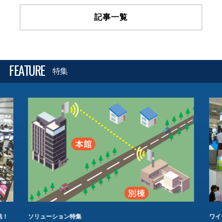
記事一覧
FEATURE
特集
結！
ソリューション特集
ワイ