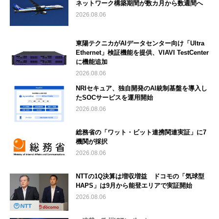
ネットワーク構築期間が数カ月から数週間へ
2026.08.06
東陽テクニカがAIデータセンター向け「Ultra
Ethernet」検証機能を提供、VIAVI TestCenter
に機能追加
2026.08.06
NRIセキュア、独自開発のAI統制基盤を導入し
たSOCサービスを運用開始
2026.08.06
総務省の「ワット・ビット連携関連実証」に7
機関が採択
2026.08.06
NTTの1Q決算は増収増益 ドコモの「気球型
HAPS」は9月から能登エリアで実証開始
2026.08.06