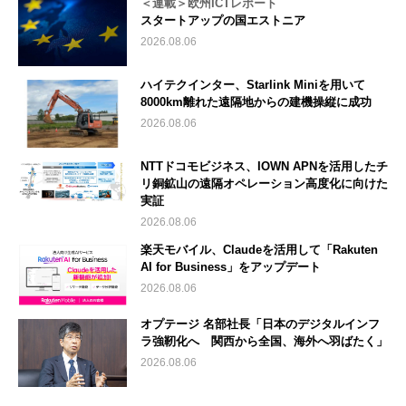
＜連載＞欧州ICTレポート
スタートアップの国エストニア
2026.08.06
ハイテクインター、Starlink Miniを用いて
8000km離れた遠隔地からの建機操縦に成功
2026.08.06
NTTドコモビジネス、IOWN APNを活用したチ
リ銅鉱山の遠隔オペレーション高度化に向けた
実証
2026.08.06
楽天モバイル、Claudeを活用して「Rakuten
AI for Business」をアップデート
2026.08.06
オプテージ 名部社長「日本のデジタルインフ
ラ強靭化へ 関西から全国、海外へ羽ばたく」
2026.08.06