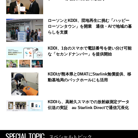
ローソンとKDDI、団地再生に挑む「ハッピー
ローソンタウン」を開業 通信・AIで地域の暮
らしを支援
KDDI、1台のスマホで電話番号を使い分け可能
な「セカンドナンバー」を提供開始
KDDIが熊本県とDMATにStarlink無償提供、移
動基地局のバックホールにも活用
KDDIら、高耐久スマホでの放射線測定データ
伝送の実証 au Starlink Directで通信冗長化
SPECIAL TOPIC
スペシャルトピック