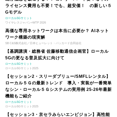
ライセンス費用も不要！でも、超安価！ の新しい５
Gモデル
ローカル5Gサミット
ワイヤレスジャパン×WTP 2026
高価な専用ネットワークは本当に必要か？ AIネット
ワーク構築の現実解
SB C&S株式会社／日本ヒューレット・パッカード合同会社
【基調講演・総務省 佐藤移動通信企画官】ローカル
5Gの更なる普及拡大に向けて
ローカル5Gサミット
ローカル5Gサミット2025
【セッション2・スリーダブリュー/SMFLレンタル】
ローカル５Ｇの最新トレンド 導入・実装が一番簡単
なシン・ローカル５Ｇシステムの実用例 25-26年最新
機能もご紹介
ローカル5Gサミット
ローカル5Gサミット2025
【セッション3・京セラみらいエンビジョン】高性能