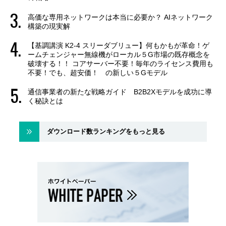
高価な専用ネットワークは本当に必要か？ AIネットワーク
構築の現実解
【基調講演 K2-4 スリーダブリュー】何もかもが革命！ゲ
ームチェンジャー無線機がローカル５G市場の既存概念を
破壊する！！ コアサーバー不要！毎年のライセンス費用も
不要！でも、超安価！ の新しい５Gモデル
通信事業者の新たな戦略ガイド B2B2Xモデルを成功に導
く秘訣とは
ダウンロード数ランキングをもっと見る