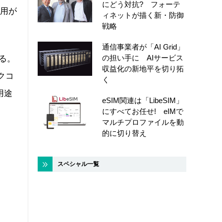
にどう対抗? フォーテ
利用が
ィネットが描く新・防御
戦略
通信事業者が「AI Grid」
の担い手に AIサービス
る。
収益化の新地平を切り拓
クコ
く
用途
eSIM関連は「LibeSIM」
にすべてお任せ! eIMで
マルチプロファイルを動
的に切り替え
スペシャル一覧