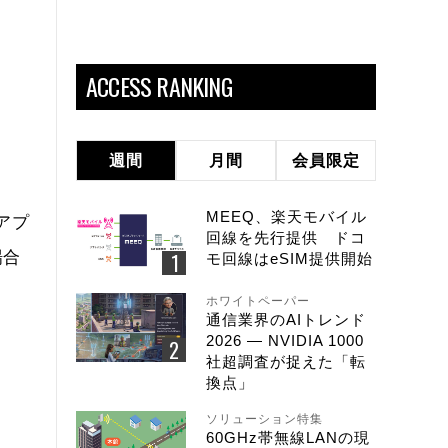
ACCESS RANKING
週間
月間
会員限定
MEEQ、楽天モバイル
アプ
回線を先行提供 ドコ
場合
モ回線はeSIM提供開始
ホワイトペーパー
通信業界のAIトレンド
2026 ― NVIDIA 1000
社超調査が捉えた「転
換点」
ソリューション特集
60GHz帯無線LANの現