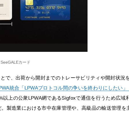
SeeGALEカード
けることで、出荷から開封までのトレーサビリティや開封状況
指すLPWA統合「LPWAプロトコル間の争いを終わりにしたい」
%以上の公衆LPWA網であるSigfoxで通信を行うため広域
だ。製造業における市中在庫管理や、高級品の輸送管理を