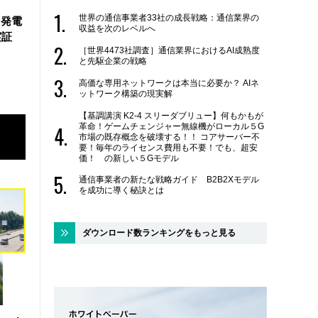
世界の通信事業者33社の成長戦略：通信業界の
力発電
収益を次のレベルへ
実証
［世界4473社調査］通信業界におけるAI成熟度
と先駆企業の戦略
高価な専用ネットワークは本当に必要か？ AIネ
ットワーク構築の現実解
【基調講演 K2-4 スリーダブリュー】何もかもが
革命！ゲームチェンジャー無線機がローカル５G
市場の既存概念を破壊する！！ コアサーバー不
要！毎年のライセンス費用も不要！でも、超安
価！ の新しい５Gモデル
通信事業者の新たな戦略ガイド B2B2Xモデル
を成功に導く秘訣とは
ダウンロード数ランキングをもっと見る