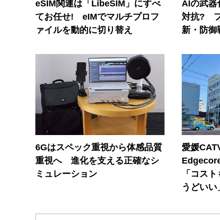
eSIM関連は「LibeSIM」にすべ
AIの武
てお任せ! eIMでマルチプロフ
対抗? 
ァイルを動的に切り替え
新・防御
6Gはスペック重視から体感品質
愛媛CAT
重視へ 進化を支える正確なシ
Edgec
ミュレーション
「コスト
うどいい