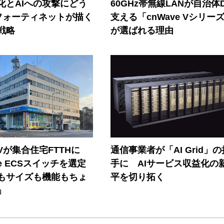
器化とAIへの攻撃にどう
60GHz帯無線LANが自治体
フォーティネットが描く
支える「cnWave Vシリー
戦略
が選ばれる理由
Vが集合住宅FTTHに
通信事業者が「AI Grid」
ore ECSスイッチを選定
手に AIサービス収益化の
もサイズも機能もちょ
平を切り拓く
」