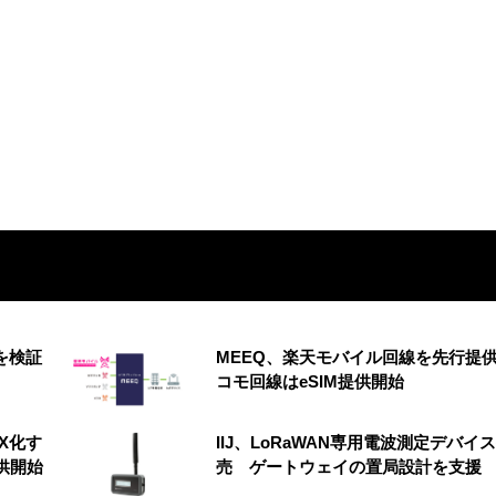
を検証
MEEQ、楽天モバイル回線を先行提
コモ回線はeSIM提供開始
X化す
IIJ、LoRaWAN専用電波測定デバイ
供開始
売 ゲートウェイの置局設計を支援