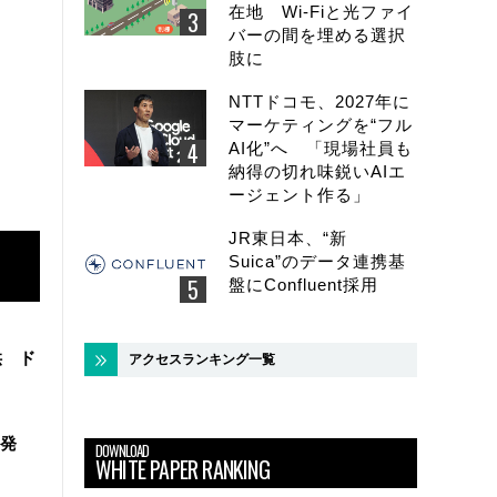
在地 Wi-Fiと光ファイ
バーの間を埋める選択
肢に
NTTドコモ、2027年に
マーケティングを“フル
AI化”へ 「現場社員も
納得の切れ味鋭いAIエ
ージェント作る」
JR東日本、“新
Suica”のデータ連携基
盤にConfluent採用
供 ド
アクセスランキング一覧
ス発
DOWNLOAD
WHITE PAPER RANKING