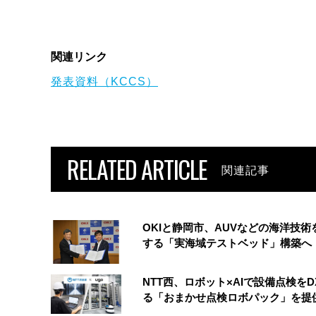
関連リンク
発表資料（KCCS）
RELATED ARTICLE
関連記事
OKIと静岡市、AUVなどの海洋技術
する「実海域テストベッド」構築へ
NTT西、ロボット×AIで設備点検をD
る「おまかせ点検ロボパック」を提