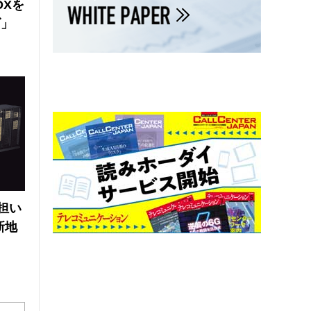
DXを
ズ」
の担い
新地