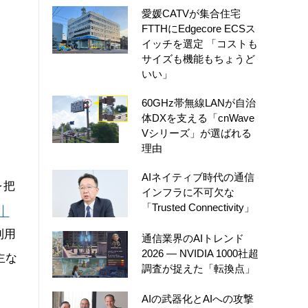
愛媛CATVが集合住宅
FTTHにEdgecore ECSス
イッチを選定 「コストも
サイズも機能もちょうど
いい」
60GHz帯無線LANが自治
体DXを支える「cnWave
Vシリーズ」が選ばれる
理由
AIネイティブ時代の通信
を把
インフラに不可欠な
「Trusted Connectivity」
｜
利用
通信業界のAIトレンド
2026 ― NVIDIA 1000社超
主な
調査が捉えた「転換点」
AIの武器化とAIへの攻撃