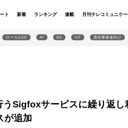
ート
新着
ランキング
連載
月刊テレコミュニケー
ローカル5G
AI
6G
IoT
通信事業者向け
うSigfoxサービスに繰り返し
スが追加