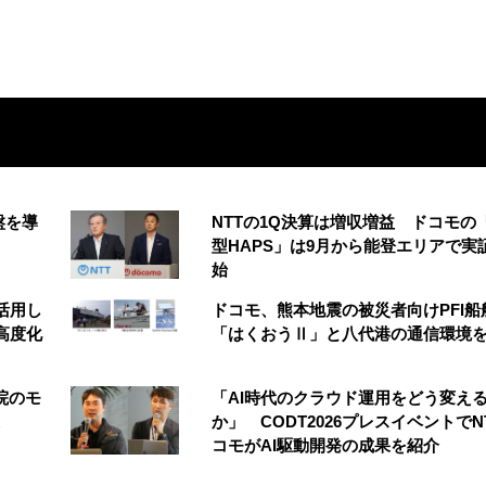
盤を導
NTTの1Q決算は増収増益 ドコモの
型HAPS」は9月から能登エリアで実
始
を活用し
ドコモ、熊本地震の被災者向けPFI船
高度化
「はくおうⅡ」と八代港の通信環境
院のモ
「AI時代のクラウド運用をどう変え
か」 CODT2026プレスイベントでN
コモがAI駆動開発の成果を紹介