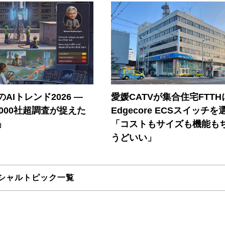
AIトレンド2026 ―
愛媛CATVが集合住宅FTTH
A 1000社超調査が捉えた
Edgecore ECSスイッチを
」
「コストもサイズも機能も
うどいい」
シャルトピック一覧