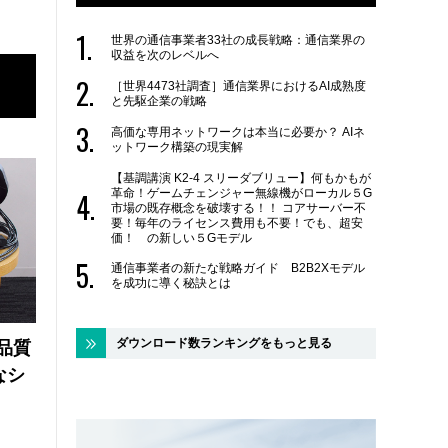
世界の通信事業者33社の成長戦略：通信業界の
収益を次のレベルへ
［世界4473社調査］通信業界におけるAI成熟度
と先駆企業の戦略
高価な専用ネットワークは本当に必要か？ AIネ
ットワーク構築の現実解
【基調講演 K2-4 スリーダブリュー】何もかもが
革命！ゲームチェンジャー無線機がローカル５G
市場の既存概念を破壊する！！ コアサーバー不
要！毎年のライセンス費用も不要！でも、超安
価！ の新しい５Gモデル
通信事業者の新たな戦略ガイド B2B2Xモデル
を成功に導く秘訣とは
ダウンロード数ランキングをもっと見る
品質
なシ