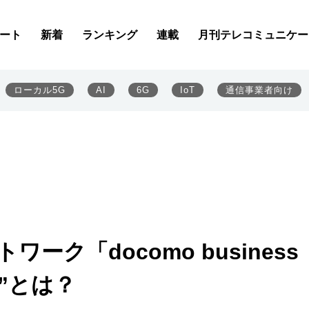
ート
新着
ランキング
連載
月刊テレコミュニケー
ローカル5G
AI
6G
IoT
通信事業者向け
ワーク「docomo business
合”とは？