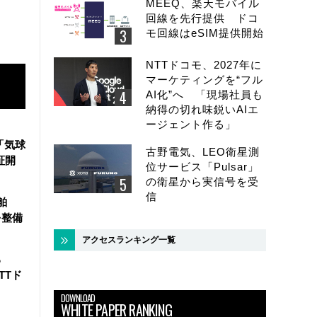
MEEQ、楽天モバイル
回線を先行提供 ドコ
モ回線はeSIM提供開始
NTTドコモ、2027年に
マーケティングを“フル
AI化”へ 「現場社員も
納得の切れ味鋭いAIエ
ージェント作る」
「気球
古野電気、LEO衛星測
証開
位サービス「Pulsar」
の衛星から実信号を受
信
舶
を整備
アクセスランキング一覧
る
TTド
DOWNLOAD
WHITE PAPER RANKING