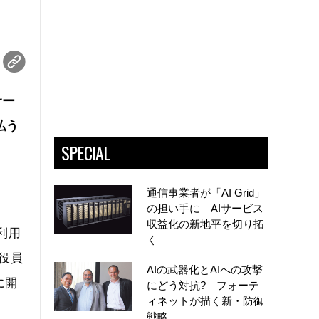
サー
払う
SPECIAL
通信事業者が「AI Grid」
の担い手に AIサービス
収益化の新地平を切り拓
利用
く
行役員
AIの武器化とAIへの攻撃
に開
にどう対抗? フォーテ
ィネットが描く新・防御
戦略