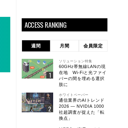
ACCESS RANKING
週間
月間
会員限定
ソリューション特集
60GHz帯無線LANの現
在地 Wi-Fiと光ファイ
バーの間を埋める選択
肢に
ホワイトペーパー
通信業界のAIトレンド
2026 ― NVIDIA 1000
社超調査が捉えた「転
換点」