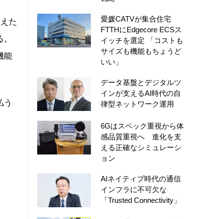
愛媛CATVが集合住宅
替えた
FTTHにEdgecore ECSス
る。
イッチを選定 「コストも
サイズも機能もちょうど
機能
いい」
データ基盤とデジタルツ
インが支えるAI時代の自
払う
律型ネットワーク運用
6Gはスペック重視から体
感品質重視へ 進化を支
える正確なシミュレーシ
ョン
AIネイティブ時代の通信
インフラに不可欠な
「Trusted Connectivity」