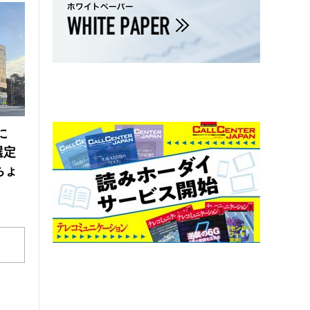
に
選定
ちょ